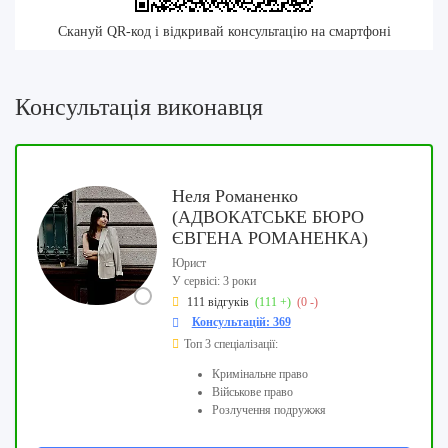
Скануй QR-код і відкривай консультацію на смартфоні
Консультація виконавця
Неля Романенко
(АДВОКАТСЬКЕ БЮРО
ЄВГЕНА РОМАНЕНКА)
Юрист
У сервісі: 3 роки
111 відгуків
(111 +)
(0 -)
Консультацій: 369
Топ 3 спеціалізації:
Кримінальне право
Військове право
Розлучення подружжя