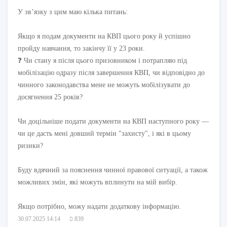
У зв’язку з цим маю кілька питань:
Якщо я подам документи на КВП цього року й успішно
пройду навчання, то закінчу її у 23 роки.
❓ Чи стану я після цього призовником і потрапляю під
мобілізацію одразу після завершення КВП, чи відповідно до
чинного законодавства мене не можуть мобілізувати до
досягнення 25 років?
Чи доцільніше подати документи на КВП наступного року —
чи це дасть мені довший термін "захисту", і які в цьому
ризики?
Буду вдячний за пояснення чинної правової ситуації, а також
можливих змін, які можуть вплинути на мій вибір.
Якщо потрібно, можу надати додаткову інформацію.
30.07.2025 14:14
839