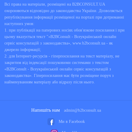
Всі права на матеріали, розміщені на B2BCONSULT.UA
охороняються відповідно до законодавства України. Дозволяється
републікування інформації розміщеної на порталі при дотриманні
наступних умов:
1. при публікації на паперових носіях обов'язкове посилання і при
цьому вказується текст "«B2BConsult - Всеукраїнський онлайн
сервіс консультацій з законодавства», www.b2bconsult.ua - як
джерело інформації;
2. для Інтернет-ресурсів - гіперпосилання на текст матеріалу, не
закритим від індексації пошуковими системами з текстом
«B2BConsult - Всеукраїнський онлайн сервіс консультацій з
законодавства». Гіперпосилання має бути розміщене поруч з
найменуванням матеріалу або відразу після нього.
Напишіть нам
admin@b2bconsult.ua
Ми в Facebook