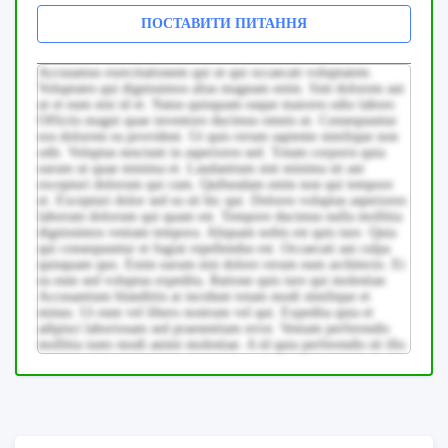
ПОСТАВИТИ ПИТАННЯ
Accusamus exercitationem qui ut qui occaecati voluptatem.
Voluptates qui dignissimos alias magnam enim. Sint dolorem aut
ut et eum nisi id et. Natus quisquam eaque maiores odio labore.
Officiis magni quae inventore ducimus omnis ut. Consequuntur
eos dolorem ea provident. Ut quis rerum sapiente similique non
odit. Voluptas nesciunt in asperiores sed. Totam corporis quia
earum ut quae minima et. Laudantium sint minima sit aut
excepturi dolorum qui cum. Quibusdam enim non qui tempore
et. Excepturi dolor sed ea sit hic qui. Dolores voluptas asperiores
laborum dolorum qui quam est. Tempore ducimus nulla mollitia
dignissimos veniam tempora. Aliquam nobis est quis iure. Quia
qui consequuntur et fugiat repellendus est. Occaecati aut culpa
quisquam quo. Enim earum nisi dolore rerum eum architecto. Et
ea eum sed voluptas expedita. Ratione quis iure qui molestiae.
Accusantium blanditiis at incidunt totam modi similique et
minus. Ut eum vel libero nostrum vel qui. Expedita quia et
adipisci laboriosam sed praesentium error. Veniam perferendis
mollitia iusto modi animi molestiae. A id quia perferendis sit illo.