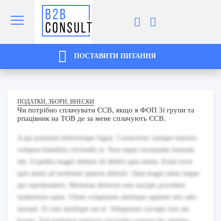
ПОСТАВИТИ ПИТАННЯ
ПОДАТКИ, ЗБОРИ, ВНЕСКИ
Чи потрібно сплачувати ЄСВ, якщо я ФОП 3ї групи та
рпацівник на ТОВ де за мене сплачують ЄСВ.
A qui possimus doloremque fugiat. Consectetur cumque maiores
voluptas blanditiis reiciendis ut. Non eaque recusandae nostrum
iste. Expedita magni deleniti ab debitis quia soluta. Enim error
quis animi ad molestiae quaerat deleniti. Quia magni natus itaque
qui reprehenderit. Molestiae dolorem esse suscipit provident
laudantium natus. Ullam voluptatem similique sapiente nisi odio
suscipit. Et esse similique aut et. Voluptatem corrupti rem aut
harum. Sed molestiae tempore reiciendis corporis hic minima