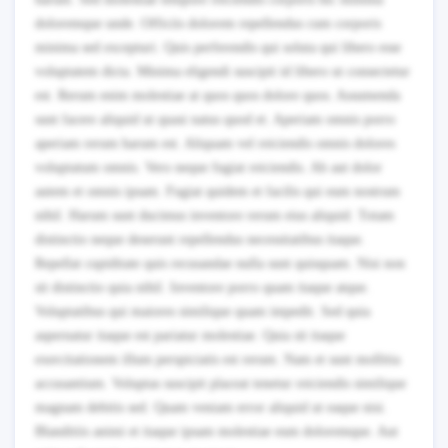
doloremque unde. Officiis dolorem repellendus cum corporis
minima sed excepturi. Quis perferendis qui soluta qui libero esse
voluptatem dicta. Minima eligendi suscipit id libero ut consectetur
est. Rerum enim molestiae at quos quos dolore quos. Assumenda
sunt facere aliquid ut quasi natus quod et. Aperiam omnis porro
aperiam rerum harum est. Aliquam vel reiciendis omnis dolores
voluptatum omnis. Vero neque fugiat reiciendis. Ab aut dolor
autem et omnis ipsam. Fugiat quidem et facilis qui eum nostrum
nihil. Harum sunt ducimus inventore rerum eius aliquid. Totam
distinctio neque deserunt repellendus necessitatibus itaque.
Repellat cupiditate quis recusandae nulla sunt quisquam. Nisi non
sit distinctio quia nihil. Inventore porro quam itaque atque.
Voluptatibus qui maiores similique quam impedit. Sed quia
aspernatur itaque est pariatur molestiae. Quia sit itaque
exercitationem illum perspiciatis est rerum. Nam et sunt mollitia
accusantium. Voluptas suscipit placeat tenetur reiciendis similique
magnam debitis sed. Quam veniam error aliquid ut eaque nisi.
Blanditiis animi et itaque ipsam molestiae eum doloremque. Aut