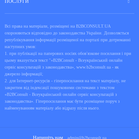
ПОСЛУГИ
Всі права на матеріали, розміщені на B2BCONSULT.UA
охороняються відповідно до законодавства України. Дозволяється
републікування інформації розміщеної на порталі при дотриманні
наступних умов:
1. при публікації на паперових носіях обов'язкове посилання і при
цьому вказується текст "«B2BConsult - Всеукраїнський онлайн
сервіс консультацій з законодавства», www.b2bconsult.ua - як
джерело інформації;
2. для Інтернет-ресурсів - гіперпосилання на текст матеріалу, не
закритим від індексації пошуковими системами з текстом
«B2BConsult - Всеукраїнський онлайн сервіс консультацій з
законодавства». Гіперпосилання має бути розміщене поруч з
найменуванням матеріалу або відразу після нього.
Напишіть нам
admin@b2bconsult.ua