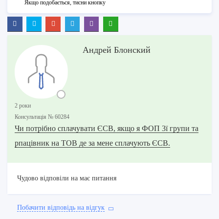
Якщо подобається, тисни кнопку
Андрей Блонский
2 роки
Консультацiя № 60284
Чи потрібно сплачувати ЄСВ, якщо я ФОП 3ї групи та
рпацівник на ТОВ де за мене сплачують ЄСВ.
Чудово відповіли на має питання
Побачити вiдповiдь на вiдгук