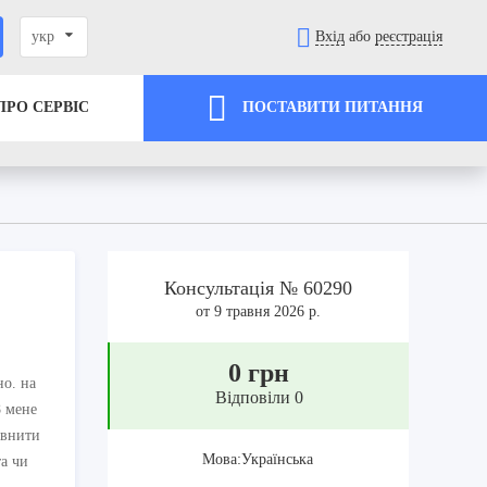
укр
Вхід
або
реєстрація
ПРО СЕРВІС
ПОСТАВИТИ ПИТАННЯ
Консультація № 60290
от 9 травня 2026 р.
0 грн
но. на
Відповіли 0
8 мене
овнити
Мова:Українська
та чи