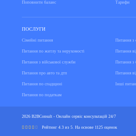
Поповнити баланс
Тарифи
ПОСЛУГИ
Сімейні питання
Питання з 
Питання по житлу та нерухомості
Питання ві
Питання з військової служби
Питання з 
Питання про авто та дтп
Питання ві
Питання по спадщині
Інші питан
Питання по податкам
2026 B2BConsult - Онлайн сервіс консультацій 24/7
Рейтинг 4.3 из 5. На основе 1125 оценок