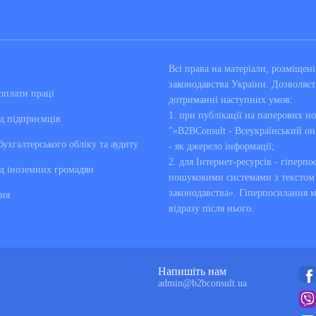
Всі права на матеріали, розміще
законодавства України. Дозволяєт
оплати праці
дотриманні наступних умов:
1. при публікації на паперових но
д підприємців
"«B2BConsult - Всеукраїнський он
бухгалтерського обліку та аудиту
- як джерело інформації;
2. для Інтернет-ресурсів - гіперпо
д іноземних громадян
пошуковими системами з текстом «
законодавства». Гіперпосилання 
ня
відразу після нього.
Напишіть нам
admin@b2bconsult.ua