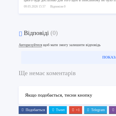
цього буде достатньо для того щоб в пенсійному не було п
09.05.2026 15:57
Відповіли 0
Відповіді
(0)
Авторизуйтеся
щоб мати змогу залишити відповідь
ПОКАЗ
Ще немає коментарів
Якщо подобається, тисни кнопку
Подобаеться
Tweet
+1
Telegram