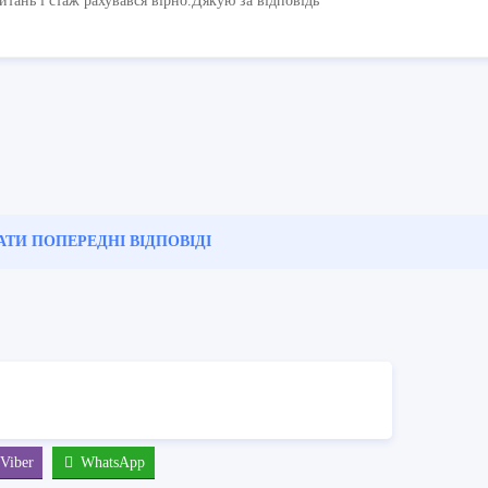
итань і стаж рахувався вірно.Дякую за відповідь
АТИ ПОПЕРЕДНІ
ВІДПОВІДІ
Viber
WhatsApp