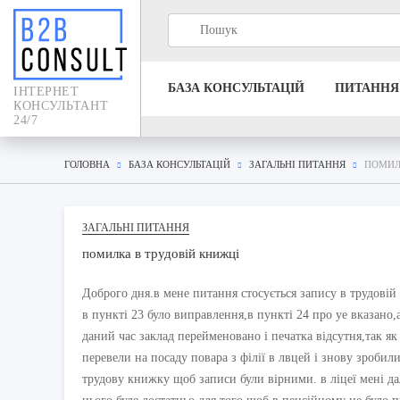
БАЗА КОНСУЛЬТАЦIЙ
ПИТАННЯ
IНТЕРНЕТ
КОНСУЛЬТАНТ
24/7
ГОЛОВНА
БАЗА КОНСУЛЬТАЦIЙ
ЗАГАЛЬНІ ПИТАННЯ
ПОМИЛ
ЗАГАЛЬНІ ПИТАННЯ
помилка в трудовій книжці
Доброго дня.в мене питання стосується запису в трудовій
в пункті 23 було виправлення,в пункті 24 про уе вказано,
даний час заклад перейменовано і печатка відсутня,так як
перевели на посаду повара з філії в лвцей і знову зроби
трудову книжку щоб записи були вірними. в ліцеї мені д