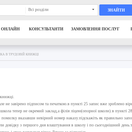
Всі розділи
ЗНАЙТИ
 ОНЛАЙН
КОНСУЛЬТАНТИ
ЗАМОВЛЕННЯ ПОСЛУГ
КА В ТРУДОВІЙ КНИЖЦІ
 книжці.
але не завірено підписом та печаткою.в пункті 25 запис вже зроблено вір
 школа тепер не окремий заклад,а філія ліцею(опорної школи).в пункті 2
ли помилку вказавши невірний номер наказу.підскажіть як правильно зап
али довідку з першого дня влаштування в школу і по сьогоднішний день.