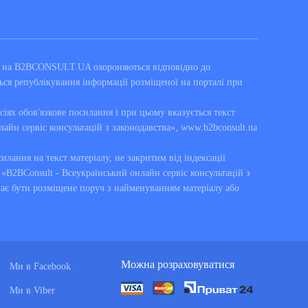
ні на B2BCONSULT.UA охороняються відповідно до
ься републікування інформації розміщеної на порталі при
сіях обов'язкове посилання і при цьому вказується текст
лайн сервіс консультацій з законодавства», www.b2bconsult.ua
силання на текст матеріалу, не закритим від індексації
B2BConsult - Всеукраїнський онлайн сервіс консультацій з
має бути розміщене поруч з найменуванням матеріалу або
Можна розраховуватися
Ми в Facebook
Ми в Viber