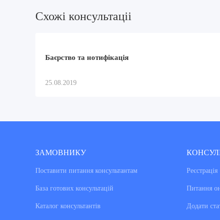
Схожi консультацii
Баєрство та нотифікація
25.08.2019
ЗАМОВНИКУ
КОНСУЛ
Поставити питання консультантам
Реєстрація
База готових консультацiй
Питання о
Каталог консультантiв
Додати ста