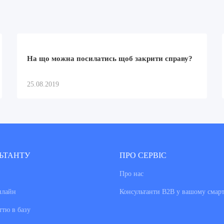
На що можна посилатись щоб закрити справу?
25.08.2019
ЬТАНТУ
ПРО СЕРВІС
Про нас
нлайн
Консультанти В2В у вашому смар
ттю в базу