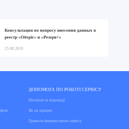
Консультация по вопросу внесения данных в
реестр «Оберіг» и «Резерв+»
25.08.2019
ДОПОМОГА ПО РОБОТІ СЕРВІСУ
Питання та вiдповiдi
тфоні
Як це працює
Правила використання сервiсу