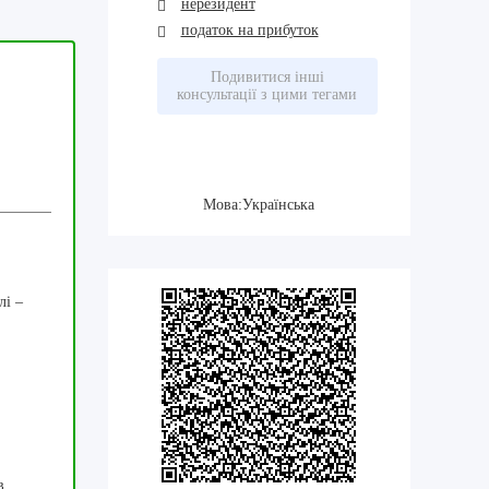
нерезидент
податок на прибуток
Подивитися інші
консультації з цими тегами
Мова:Українська
лі –
в