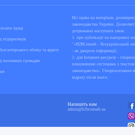
Всі права на матеріали, розміще
законодавства України. Дозволяєт
оплати праці
дотриманні наступних умов:
1. при публікації на паперових но
д підприємців
"«B2BConsult - Всеукраїнський он
бухгалтерського обліку та аудиту
- як джерело інформації;
2. для Інтернет-ресурсів - гіперпо
д іноземних громадян
пошуковими системами з текстом «
законодавства». Гіперпосилання 
ня
відразу після нього.
Напишіть нам
admin@b2bconsult.ua