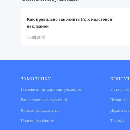
Как правильно заполнить Рк к налоговой
накладной
25.08.2019
ЗАМОВНИКУ
КОНСУЛ
Поставити питання консультантам
Реєстрація
База готових консультацiй
Питання о
Каталог консультантiв
Додати ста
Поповнити баланс
Тарифи