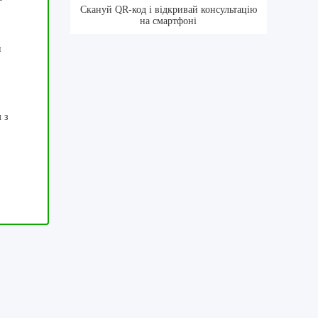
Скануй QR-код і відкривай консультацію
на смартфоні
и
 з