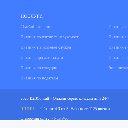
ПОСЛУГИ
Сімейні питання
Питання з 
Питання по житлу та нерухомості
Питання ві
Питання з військової служби
Питання з 
Питання про авто та дтп
Питання ві
Питання по спадщині
Інші питан
Питання по податкам
2026 B2BConsult - Онлайн сервіс консультацій 24/7
Рейтинг 4.3 из 5. На основе 1125 оценок
Створення сайту –
NextWeb