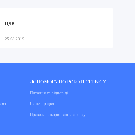
ПДВ
25.08.2019
ДОПОМОГА ПО РОБОТІ СЕРВІСУ
Питання та вiдповiдi
тфоні
Як це працює
Правила використання сервiсу