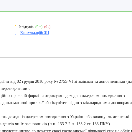
0 відгуків
(0 +)
(0 -)
Консультацій: 511
країни від 02 грудня 2010 року № 2755-VI зі змінами та доповненнями (да
 нерезидентами є:
аційно-правовій формі та отримують доходи з джерелом походження з
ть дипломатичні привілеї або імунітет згідно з міжнародними договорами
ють доходи із джерелом походження з України або виконують агентські
дентів чи їх засновників (п.п. 133.2.2 п. 133.2 ст. 133 ПКУ).
едставництво до початку своєї господарської діяльності стає на облік 