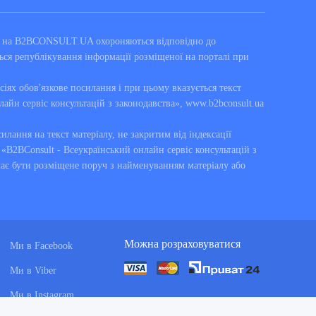
ні на B2BCONSULT.UA охороняються відповідно до
ься републікування інформації розміщеної на порталі при
сіях обов'язкове посилання і при цьому вказується текст
лайн сервіс консультацій з законодавства», www.b2bconsult.ua
силання на текст матеріалу, не закритим від індексації
B2BConsult - Всеукраїнський онлайн сервіс консультацій з
має бути розміщене поруч з найменуванням матеріалу або
Можна розраховуватися
Ми в Facebook
Ми в Viber
Ми в Instagram