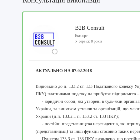
Консультація виконавця
B2B Consult
Експерт
У сервісі: 8 років
АКТУАЛЬНО НА 07.02.2018
Відповідно до п. 133.2 ст. 133 Податкового кодексу У
ПКУ) платниками податку на прибуток підприємств –
- юридичні особи, які утворені в будь-якій організ
України, за винятком установ та організацій, що маю
України (п.п. 133.2.1 п. 133.2 ст. 133 ПКУ);
- постійні представництва нерезидентів, які отриму
(представницькі) та інші функції стосовно таких нерези
Пунктом 133.3 ст. 133 ПКУ визначено, що постійне пр