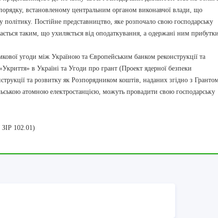
порядку, встановленому центральним органом виконавчої влади, що
у політику. Постійне представництво, яке розпочало свою господарську
жається таким, що ухиляється від оподаткування, а одержані ним прибутк
ової угоди між Україною та Європейським банком реконструкції та
«Укриття» в Україні та Угоди про грант (Проект ядерної безпеки
трукції та розвитку як Розпорядником коштів, наданих згідно з Грантом
льською атомною електростанцією, можуть провадити свою господарську
 ЗІР 102.01)