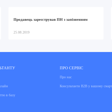
Продавець зареєстрував ПН з запізненням
25.08.2019
ЬТАНТУ
ПРО СЕРВІС
Про нас
нлайн
Консультанти В2В у вашому смар
ттю в базу