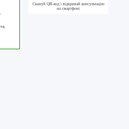
Скануй QR-код і відкривай консультацію
на смартфоні
,
х
тя,