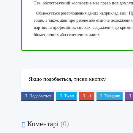
Так, обслуговуючий кооператив має право повідомля
Обмежується
розголошення даних наприклад такі: Прі
тощо, а також дані про расове або етнічне походження,
партіях та професійних спілках, засудження до кримін
біометричних або генетичних даних.
Якщо подобається, тисни кнопку
Подобаеться
Tweet
+1
Telegram
Коментарі
(0)