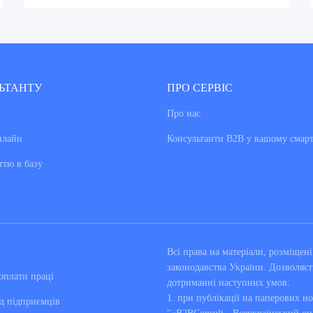
ЬТАНТУ
ПРО СЕРВІС
Про нас
нлайн
Консультанти В2В у вашому смар
ттю в базу
Всі права на матеріали, розміще
законодавства України. Дозволяєт
оплати праці
дотриманні наступних умов:
1. при публікації на паперових но
д підприємців