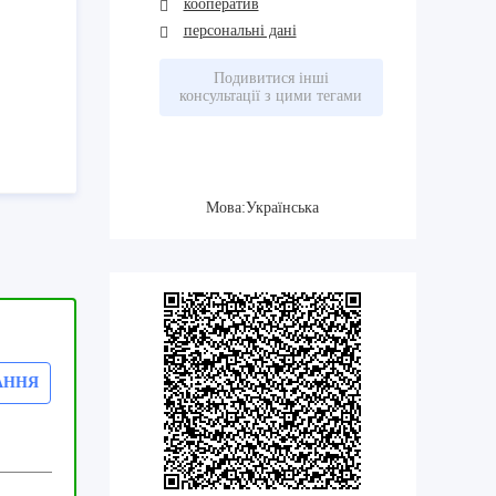
кооператив
персональні дані
Подивитися інші
консультації з цими тегами
Мова:Українська
АННЯ