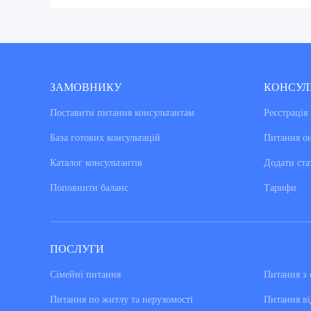
ЗАМОВНИКУ
КОНСУЛ
Поставити питання консультантам
Реєстрація
База готових консультацiй
Питання о
Каталог консультантiв
Додати ста
Поповнити баланс
Тарифи
ПОСЛУГИ
Сімейні питання
Питання з 
Питання по житлу та нерухомості
Питання ві