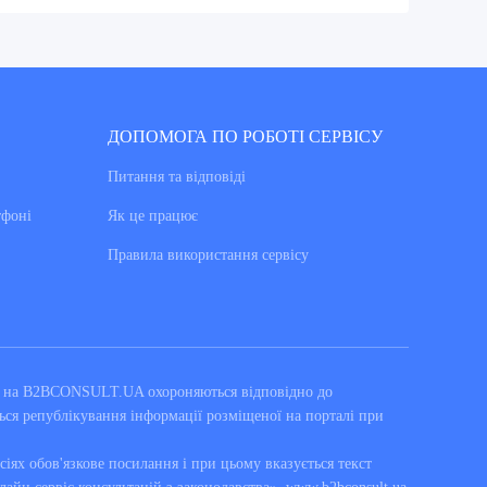
ДОПОМОГА ПО РОБОТІ СЕРВІСУ
Питання та вiдповiдi
тфоні
Як це працює
Правила використання сервiсу
ні на B2BCONSULT.UA охороняються відповідно до
ься републікування інформації розміщеної на порталі при
сіях обов'язкове посилання і при цьому вказується текст