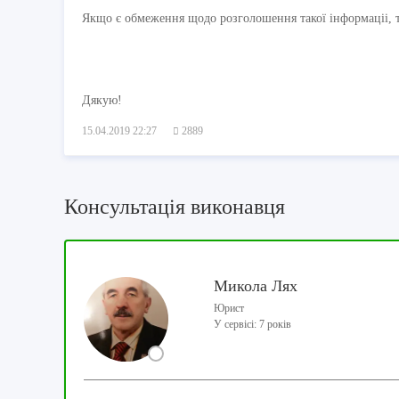
Якщо є обмеження щодо розголошення такої інформаціі, т
Дякую!
15.04.2019 22:27
2889
Консультація виконавця
Микола Лях
Юрист
У сервісі: 7 років