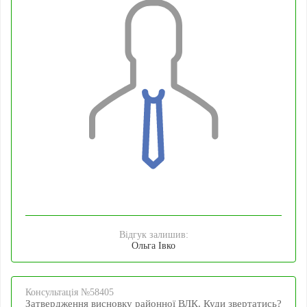
Відгук залишив:
Ольга Івко
Консультацiя №58405
Затвердження висновку районної ВЛК. Куди звертатись?