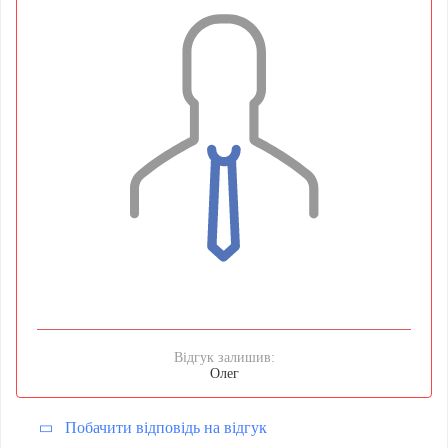
Відгук залишив:
Олег
Побачити вiдповiдь на вiдгук