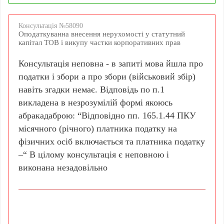
Консультацiя №58090
Оподаткуванна внесення нерухомості у статутний
капітал ТОВ і викупу частки корпоративних прав
Консультація неповна - в запиті мова йшла про
податки і збори а про збори (військовий збір)
навіть згадки немає. Відповідь по п.1
викладена в незрозумілій формі якоюсь
абракадаброю: “Відповідно пп. 165.1.44 ПКУ
місячного (річного) платника податку на
фізичних осіб включається та платника податку
–“ В цілому консультація є неповною і
виконана незадовільно