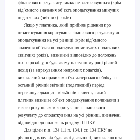
фінансового результату також не застосовуються (крім
від’ємного значення об’єкта оподаткування минулих
податкових (звітних) років).
Якщо у платника, який прийняв рішення про
незастосування коригувань фінансового результату до
оподаткування на усі різниці (крім від’ємного
значення об’єкта оподаткування минулих податкових
(звітних) років), визначені відповідно до положень
цього розділу, в будь-якому наступному році річний
дохід (за вирахуванням непрямих податків),
визначений за правилами бухгалтерського обліку за
останній річний звітний (податковий) період
перевищує двадцять мільйонів гривень, такий
платник визначає об’єкт оподаткування починаючи з
такого року шляхом коригування фінансового
результату до оподаткування на усі різниці, визначені
відповідно до положень розділу ІІІ ПКУ.
Для цілей п.п. 134.1.1 п. 134.1 ст. 134 ПКУ до
річного доходу від будь-якої діяльності, визначеного за