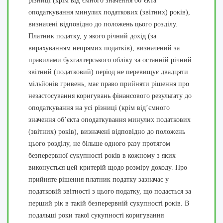
різниці (крім від’ємного значення об’єкта
оподаткування минулих податкових (звітних) років),
визначені відповідно до положень цього розділу.
Платник податку, у якого річний дохід (за
вирахуванням непрямих податків), визначений за
правилами бухгалтерського обліку за останній річний
звітний (податковий) період не перевищує двадцяти
мільйонів гривень, має право прийняти рішення про
незастосування коригувань фінансового результату до
оподаткування на усі різниці (крім від’ємного
значення об’єкта оподаткування минулих податкових
(звітних) років), визначені відповідно до положень
цього розділу, не більше одного разу протягом
безперервної сукупності років в кожному з яких
виконується цей критерій щодо розміру доходу. Про
прийняте рішення платник податку зазначає у
податковій звітності з цього податку, що подається за
перший рік в такій безперервній сукупності років. В
подальші роки такої сукупності коригування