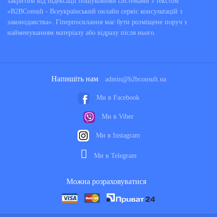
закритим від індексації пошуковими системами з текстом
«B2BConsult - Всеукраїнський онлайн сервіс консультацій з
законодавства». Гіперпосилання має бути розміщене поруч з
найменуванням матеріалу або відразу після нього.
Напишіть нам
admin@b2bconsult.ua
Ми в Facebook
Ми в Viber
Ми в Instagram
Ми в Telegram
Можна розраховуватися