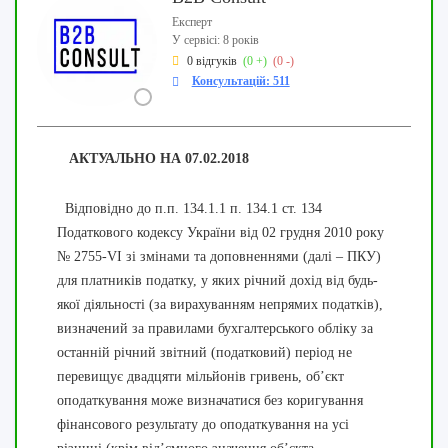
Експерт
У сервісі: 8 років
0 відгуків
(0 +)
(0 -)
Консультацій: 511
АКТУАЛЬНО НА 07.02.2018
Відповідно до п.п. 134.1.1 п. 134.1 ст. 134
Податкового кодексу України від 02 грудня 2010 року
№ 2755-VI зі змінами та доповненнями (далі – ПКУ)
для платників податку, у яких річний дохід від будь-
якої діяльності (за вирахуванням непрямих податків),
визначений за правилами бухгалтерського обліку за
останній річний звітний (податковий) період не
перевищує двадцяти мільйонів гривень, об’єкт
оподаткування може визначатися без коригування
фінансового результату до оподаткування на усі