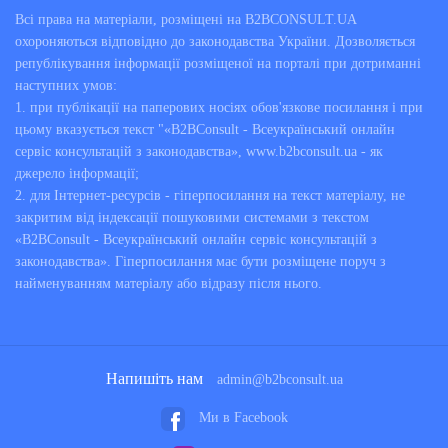
Всі права на матеріали, розміщені на B2BCONSULT.UA
охороняються відповідно до законодавства України. Дозволяється
републікування інформації розміщеної на порталі при дотриманні
наступних умов:
1. при публікації на паперових носіях обов'язкове посилання і при
цьому вказується текст "«B2BConsult - Всеукраїнський онлайн
сервіс консультацій з законодавства», www.b2bconsult.ua - як
джерело інформації;
2. для Інтернет-ресурсів - гіперпосилання на текст матеріалу, не
закритим від індексації пошуковими системами з текстом
«B2BConsult - Всеукраїнський онлайн сервіс консультацій з
законодавства». Гіперпосилання має бути розміщене поруч з
найменуванням матеріалу або відразу після нього.
Напишіть нам
admin@b2bconsult.ua
Ми в Facebook