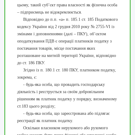
цьому, такий суб’єкт права власності як фізична особа
– підприємець не відокремлюється.
Відповідно до п.п. «а» п. 185.1 ст. 185 Податкового
кодексу України від 2 грудня 2010 року № 2755-VI із
змінами і доповненнями (далі – ПКУ), об’єктом
оподаткування ПДВ є операції платників податку з
постачання товарів, місце постачання яких
розташоване на митній території України, відповідно
до ст. 186 ПКУ.
Згідно із п. 180.1 ст. 180 ПКУ, платником податку,
зокрема, є:
- будь-яка особа, що провадить господарську
діяльність і реєструється за своїм добровільним
рішенням як платник податку у порядку, визначеному
ст.183 цього розділу;
- будь-яка особа, що зареєстрована або підлягає
реєстрації як платник податку.
Оскільки власником нерухомого або рухомого