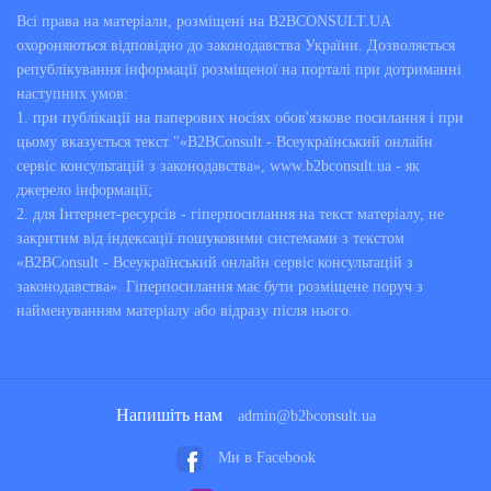
Всі права на матеріали, розміщені на B2BCONSULT.UA
охороняються відповідно до законодавства України. Дозволяється
републікування інформації розміщеної на порталі при дотриманні
наступних умов:
1. при публікації на паперових носіях обов'язкове посилання і при
цьому вказується текст "«B2BConsult - Всеукраїнський онлайн
сервіс консультацій з законодавства», www.b2bconsult.ua - як
джерело інформації;
2. для Інтернет-ресурсів - гіперпосилання на текст матеріалу, не
закритим від індексації пошуковими системами з текстом
«B2BConsult - Всеукраїнський онлайн сервіс консультацій з
законодавства». Гіперпосилання має бути розміщене поруч з
найменуванням матеріалу або відразу після нього.
Напишіть нам
admin@b2bconsult.ua
Ми в Facebook