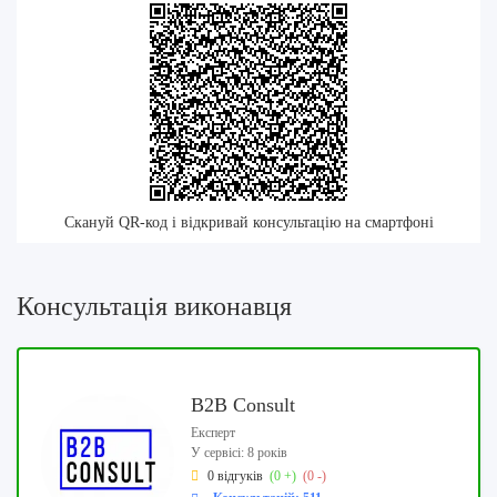
Скануй QR-код і відкривай консультацію на смартфоні
Консультація виконавця
B2B Consult
Експерт
У сервісі: 8 років
0 відгуків
(0 +)
(0 -)