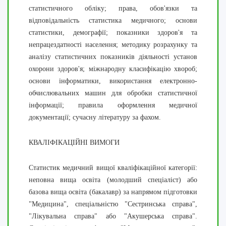
статистичного обліку; права, обов'язки та
відповідальність статистика медичного; основи
статистики, демографії; показники здоров'я та
непрацездатності населення; методику розрахунку та
аналізу статистичних показників діяльності установ
охорони здоров'я; міжнародну класифікацію хвороб;
основи інформатики, використання електронно-
обчислювальних машин для обробки статистичної
інформації; правила оформлення медичної
документації; сучасну літературу за фахом.
КВАЛІФІКАЦІЙНІ ВИМОГИ
Статистик медичний вищої кваліфікаційної категорії:
неповна вища освіта (молодший спеціаліст) або
базова вища освіта (бакалавр) за напрямом підготовки
"Медицина", спеціальністю "Сестринська справа",
"Лікувальна справа" або "Акушерська справа".