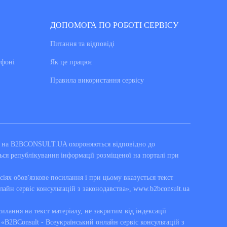
ДОПОМОГА ПО РОБОТІ СЕРВІСУ
Питання та вiдповiдi
тфоні
Як це працює
Правила використання сервiсу
ні на B2BCONSULT.UA охороняються відповідно до
ься републікування інформації розміщеної на порталі при
сіях обов'язкове посилання і при цьому вказується текст
лайн сервіс консультацій з законодавства», www.b2bconsult.ua
силання на текст матеріалу, не закритим від індексації
B2BConsult - Всеукраїнський онлайн сервіс консультацій з