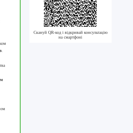
Скануй QR-код і відкривай консультацію
на смартфоні
иком
в
.
тва
ам
ном