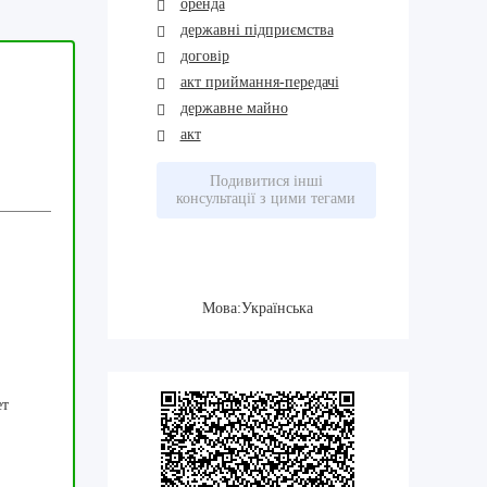
оренда
державні підприємства
договір
акт приймання-передачі
державне майно
акт
Подивитися інші
консультації з цими тегами
Мова:Українська
ет