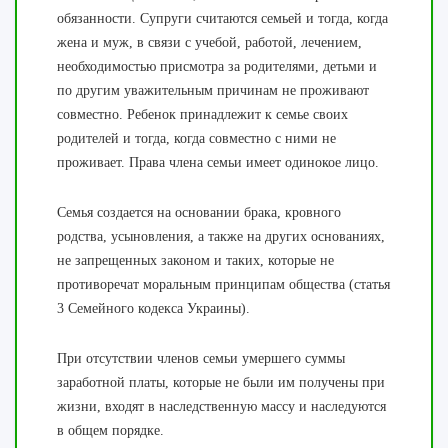
обязанности. Супруги считаются семьей и тогда, когда
жена и муж, в связи с учебой, работой, лечением,
необходимостью присмотра за родителями, детьми и
по другим уважительным причинам не проживают
совместно. Ребенок принадлежит к семье своих
родителей и тогда, когда совместно с ними не
проживает. Права члена семьи имеет одинокое лицо.
Семья создается на основании брака, кровного
родства, усыновления, а также на других основаниях,
не запрещенных законом и таких, которые не
противоречат моральным принципам общества (статья
3 Семейного кодекса Украины).
При отсутствии членов семьи умершего суммы
заработной платы, которые не были им получены при
жизни, входят в наследственную массу и наследуются
в общем порядке.