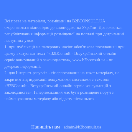
Всі права на матеріали, розміщені на B2BCONSULT.UA
охороняються відповідно до законодавства України. Дозволяється
републікування інформації розміщеної на порталі при дотриманні
наступних умов:
1. при публікації на паперових носіях обов'язкове посилання і при
цьому вказується текст "«B2BConsult - Всеукраїнський онлайн
сервіс консультацій з законодавства», www.b2bconsult.ua - як
джерело інформації;
2. для Інтернет-ресурсів - гіперпосилання на текст матеріалу, не
закритим від індексації пошуковими системами з текстом
«B2BConsult - Всеукраїнський онлайн сервіс консультацій з
законодавства». Гіперпосилання має бути розміщене поруч з
найменуванням матеріалу або відразу після нього.
Напишіть нам
admin@b2bconsult.ua