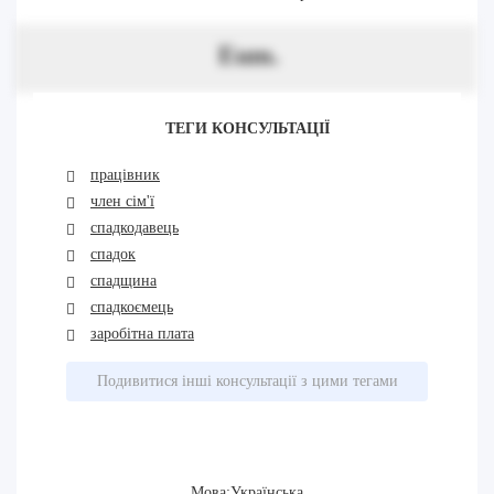
Eum.
ТЕГИ КОНСУЛЬТАЦІЇ
працівник
член сім'ї
спадкодавець
спадок
спадщина
спадкоємець
заробітна плата
Подивитися інші консультації з цими тегами
Мова:Українська