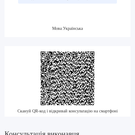
Мова:Українська
Скануй QR-код і відкривай консультацію на смартфоні
Консультація виконавця