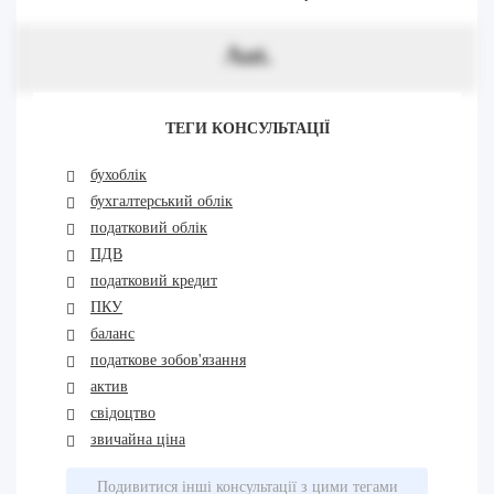
Aut.
ТЕГИ КОНСУЛЬТАЦІЇ
бухоблік
бухгалтерський облік
податковий облік
ПДВ
податковий кредит
ПКУ
баланс
податкове зобов'язання
актив
свідоцтво
звичайна ціна
Подивитися інші консультації з цими тегами