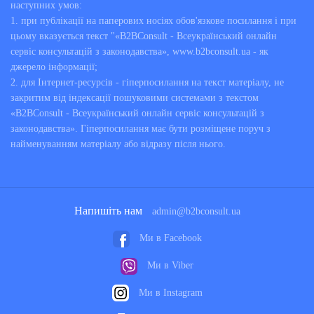
наступних умов:
1. при публікації на паперових носіях обов'язкове посилання і при
цьому вказується текст "«B2BConsult - Всеукраїнський онлайн
сервіс консультацій з законодавства», www.b2bconsult.ua - як
джерело інформації;
2. для Інтернет-ресурсів - гіперпосилання на текст матеріалу, не
закритим від індексації пошуковими системами з текстом
«B2BConsult - Всеукраїнський онлайн сервіс консультацій з
законодавства». Гіперпосилання має бути розміщене поруч з
найменуванням матеріалу або відразу після нього.
Напишіть нам
admin@b2bconsult.ua
Ми в Facebook
Ми в Viber
Ми в Instagram