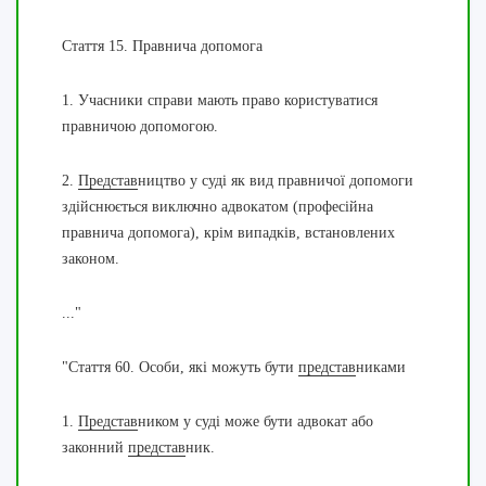
Стаття 15.
Правнича допомога
1. Учасники справи мають право користуватися
правничою допомогою.
2.
Представ
ництво у суді як вид правничої допомоги
здійснюється виключно адвокатом (професійна
правнича допомога), крім випадків, встановлених
законом.
..."
"
Стаття 60.
Особи, які можуть бути
представ
никами
1.
Представ
ником у суді може бути адвокат або
законний
представ
ник.