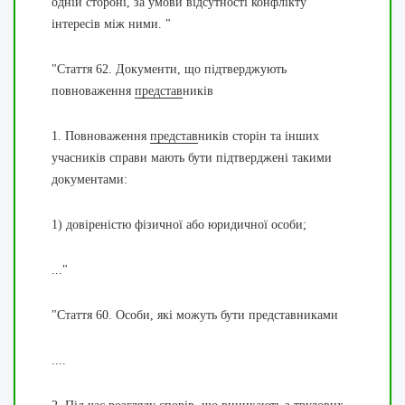
одній стороні, за умови відсутності конфлікту
інтересів між ними. "
"
Стаття 62.
Документи, що підтверджують
повноваження
представ
ників
1. Повноваження
представ
ників сторін та інших
учасників справи мають бути підтверджені такими
документами:
1) довіреністю фізичної або юридичної особи;
..."
"
Стаття 60.
Особи, які можуть бути представниками
....