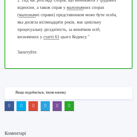
2. Під час розгляду спорів, що виникають з трудових
відносин, а також справ у
малознач
них спорах
(
малознач
ні справи) представником може бути особа,
яка досягла вісімнадцяти років, має цивільну
процесуальну дієздатність, за винятком осіб,
визначених у
статті 61
цього Кодексу.
"
Запитуйте.
Якщо подобається, тисни кнопку
Коментарі