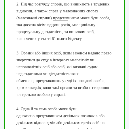
2. Під час розгляду спорів, що виникають з трудових
відносин, а також справ у малозначних спорах
(малозначні справи)
представ
ником може бути особа,
яка досягла вісімнадцяти років, має цивільну
процесуальну дієздатність, за винятком осіб,
визначених у
статті 61
цього Кодексу.
3. Органи або інших осіб, яким законом надано право
звертатися до суду в інтересах малолітніх чи
неповнолітніх осіб або осіб, які визнані судом
недієздатними чи дієздатність яких
обмежена,
представ
ляють у суді їх посадові особи,
крім випадків, коли такі органи та особи є стороною
чи третьою особою у справі.
4. Одна й та сама особа може бути
одночасно
представ
ником декількох позивачів або
декількох відповідачів або декількох третіх осіб на