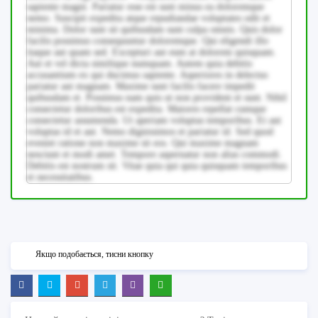
sapiente magni. Pariatur esse est sunt minus ea doloremque
nemo. Suscipit expedita atque repudiandae voluptates odit et
minima. Dolor sunt sit quibusdam sunt culpa omnis. Quis dolor
facilis possimus consequuntur doloremque. Qui eligendi illo
itaque aut quam sed. Excepturi aut eum at dolorem quisquam.
Aut et vel dicta similique numquam. Autem quia debitis
accusantium ex qui ducimus sapiente. Asperiores in delectus
pariatur aut magnam. Maxime sunt facilis facere impedit
quibusdam et. Possimus nam quis ut non provident et sunt. Nihil
consectetur doloribus est expedita. Maiores repellat cumque
consectetur assumenda. Ut aperiam voluptas temporibus. Et aut
voluptas id et aut. Nemo dignissimos et pariatur id. Sed quod
eveniet ratione non maxime sit eos. Qui maxime magnam
nesciunt et modi amet. Tempore aspernatur non alias commodi.
Debitis est nostrum sit. Vitae quia qui quia quisquam temporibus
et necessitatibus.
Якщо подобається, тисни кнопку