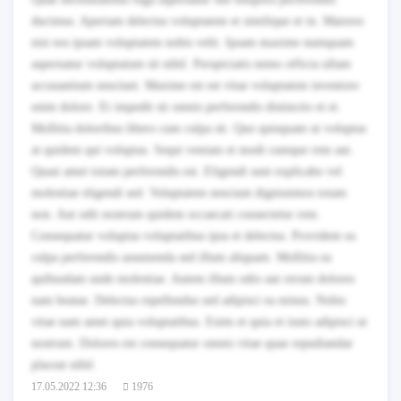
ducimus. Aperiam delectus voluptatem et similique et in. Maiores
nisi eos ipsam voluptatem nobis velit. Ipsam maxime numquam
aspernatur voluptatum sit nihil. Perspiciatis nemo officia ullam
accusantium nesciunt. Maxime est est vitae voluptatem inventore
enim dolore. Et impedit sit omnis perferendis distinctio et et.
Mollitia doloribus libero cum culpa sit. Quo quisquam ut voluptas
at quidem qui voluptas. Sequi veniam et modi cumque rem aut.
Quasi amet totam perferendis est. Eligendi sunt explicabo vel
molestiae eligendi sed. Voluptatem nesciunt dignissimos totam
non. Aut odit nostrum quidem occaecati consectetur rem.
Consequatur voluptas voluptatibus ipsa et delectus. Provident ea
culpa perferendis assumenda sed illum aliquam. Mollitia ea
quibusdam unde molestiae. Autem illum odio aut rerum dolores
nam beatae. Delectus repellendus sed adipisci ea minus. Nobis
vitae nam amet quia voluptatibus. Enim et quia et iusto adipisci ut
nostrum. Dolores est consequatur omnis vitae quae repudiandae
placeat nihil.
17.05.2022 12:36
1976