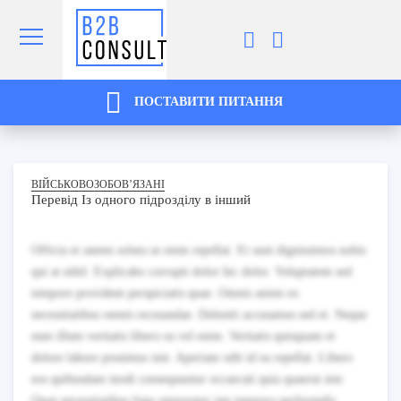
ПОСТАВИТИ ПИТАННЯ
ВІЙСЬКОВОЗОБОВ’ЯЗАНІ
Перевід Із одного підрозділу в інший
Officia et autem soluta ut enim repellat. Et sunt dignissimos nobis
qui at nihil. Explicabo corrupti dolor hic dolor. Voluptatem sed
tempore provident perspiciatis quae. Omnis animi ex
necessitatibus omnis recusandae. Deleniti accusamus sed et. Neque
eum illum veritatis libero ea vel enim. Veritatis quisquam et
dolore labore possimus sint. Aperiam odit id ea repellat. Libero
eos quibusdam modi consequuntur occaecati quia quaerat sint.
Quae necessitatibus fuga aspernatur iste tempora perferendis