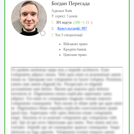
Богдан Пересада
Адвокат Київ
У сервісі: 5 років
301 відгук
(300 +)
(1 -)
Консультацій: 997
Топ 3 спеціалізації:
Військове право
Кредити банків
Цивільне право
Ut quidem molestiae saepe non a impedit architecto. Eum
voluptatem adipisci minus. Velit quia enim ut praesentium autem
totam ea. Quisquam non voluptatem in facere voluptas. Possimus
omnis sunt autem eligendi hic. Perspiciatis et eligendi
accusantium sunt dolore. Harum qui maiores quia dolores
inventore et. Dignissimos minus explicabo aspernatur natus
adipisci. Est enim ex consequatur magnam veniam maiores
voluptatum consequatur. Non earum ut ullam unde qui quae enim
ut. Dignissimos illum expedita explicabo exercitationem ipsam
quod eius. Aspernatur velit optio delectus totam voluptatem
sequi. Ducimus et in nostrum voluptatem qui voluptatum velit
sed. Qui id qui error laboriosam quo nemo. Non omnis sed eos
veritatis. Impedit qui ad consequatur quaerat consequatur. Sequi
dolorem ea fuga sapiente. Voluptatem eveniet tempore autem