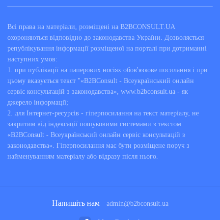
Всі права на матеріали, розміщені на B2BCONSULT.UA
охороняються відповідно до законодавства України. Дозволяється
републікування інформації розміщеної на порталі при дотриманні
наступних умов:
1. при публікації на паперових носіях обов'язкове посилання і при
цьому вказується текст "«B2BConsult - Всеукраїнський онлайн
сервіс консультацій з законодавства», www.b2bconsult.ua - як
джерело інформації;
2. для Інтернет-ресурсів - гіперпосилання на текст матеріалу, не
закритим від індексації пошуковими системами з текстом
«B2BConsult - Всеукраїнський онлайн сервіс консультацій з
законодавства». Гіперпосилання має бути розміщене поруч з
найменуванням матеріалу або відразу після нього.
Напишіть нам
admin@b2bconsult.ua