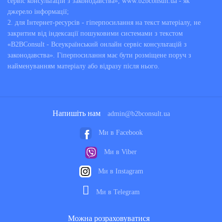
сервіс консультацій з законодавства», www.b2bconsult.ua - як
джерело інформації;
2. для Інтернет-ресурсів - гіперпосилання на текст матеріалу, не
закритим від індексації пошуковими системами з текстом
«B2BConsult - Всеукраїнський онлайн сервіс консультацій з
законодавства». Гіперпосилання має бути розміщене поруч з
найменуванням матеріалу або відразу після нього.
Напишіть нам
admin@b2bconsult.ua
Ми в Facebook
Ми в Viber
Ми в Instagram
Ми в Telegram
Можна розраховуватися