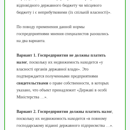
відповідного державного бюджету чи місцевого
бюджету і є неприбутковими (їх спільній власності)».
По поводу применения данной нормы
госпредприятиями мнения специалистов разошлись
на два варианта.
Вариант 1.
Госпредприятия не должны платить
налог
, поскольку их недвижимость находится «у
власності органів державної влади». Это
подтверждается полученными предприятиями
свидетельствами
о праве собственности, в которых
указано, что объект принадлежит «Державі в особі
Міністерства …».
Вариант 2.
Госпредприятия должны платить налог
,
поскольку их недвижимость находится «в повному
господарському віданні державного підприємства …».