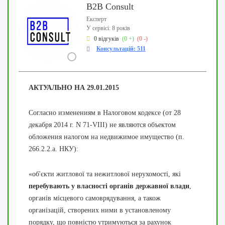
B2B Consult
Експерт
У сервісі: 8 років
0 відгуків
(0 +)
(0 -)
Консультацій: 511
АКТУАЛЬНО НА 29.01.2015
Согласно изменениям в Налоговом кодексе (от 28
декабря 2014 г. N 71-VІІІ) не являются объектом
обложения налогом на недвижимое имущество (п.
266.2.2.а. НКУ):
«об'єкти житлової та нежитлової нерухомості, які
перебувають
у власності
органів державної влади
,
органів місцевого самоврядування, а також
організацій, створених ними в установленому
порядку, що повністю утримуються за рахунок