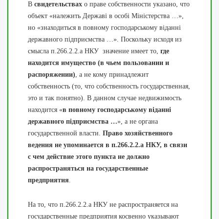
В
свидетельствах
о праве собственности указано, что
объект «належить Державі в особі Міністерства …»,
но «знаходиться в повному господарському віданні
державного підприємства …». Поскольку исходя из
смысла п.266.2.2.а НКУ значение имеет то,
где
находится имущество (в чьем пользовании и
распоряжении)
, а не кому принадлежит
собственность (то, что собственность государственная,
это и так понятно). В данном случае недвижимость
находится «
в повному господарському віданні
державного підприємства …
», а не органа
государственной власти.
Право хозяйственного
ведения не упоминается в п.266.2.2.а НКУ, в связи
с чем действие этого пункта не должно
распространяться на государственные
предприятия
.
На то, что п.266.2.2.а НКУ не распространяется на
государственные предприятия косвенно указывают