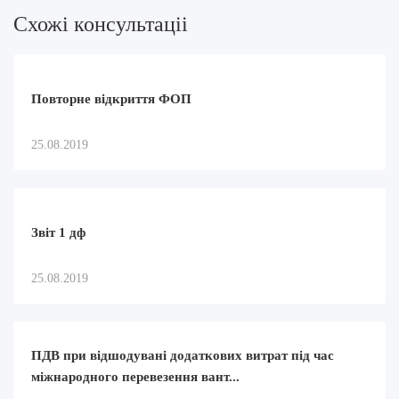
Схожi консультацii
Повторне відкриття ФОП
25.08.2019
Звіт 1 дф
25.08.2019
ПДВ при відшодувані додаткових витрат під час
міжнародного перевезення вант...