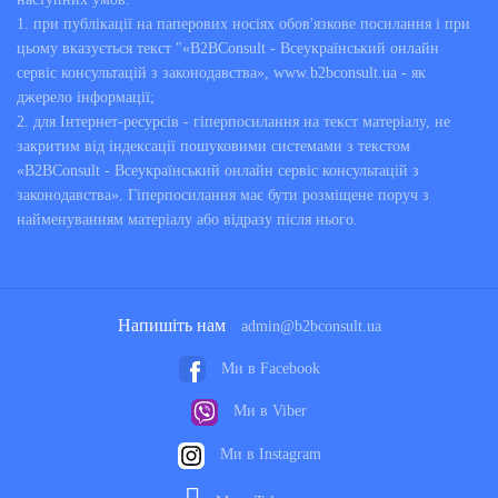
1. при публікації на паперових носіях обов'язкове посилання і при
цьому вказується текст "«B2BConsult - Всеукраїнський онлайн
сервіс консультацій з законодавства», www.b2bconsult.ua - як
джерело інформації;
2. для Інтернет-ресурсів - гіперпосилання на текст матеріалу, не
закритим від індексації пошуковими системами з текстом
«B2BConsult - Всеукраїнський онлайн сервіс консультацій з
законодавства». Гіперпосилання має бути розміщене поруч з
найменуванням матеріалу або відразу після нього.
Напишіть нам
admin@b2bconsult.ua
Ми в Facebook
Ми в Viber
Ми в Instagram