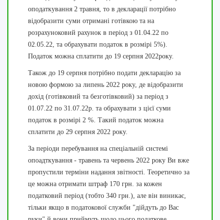
оподаткування 2 травня, то в декларації потрібно
відобразити суми отримані готівкою та на
розрахуноковий рахунок в період з 01.04.22 по
02.05.22, та обрахувати податок в розмірі 5%).
Податок можна сплатити до 19 серпня 2022року.
Також до 19 серпня потрібно подати декларацію за
новою формою за липень 2022 року, де відобразити
дохід (готівковий та безготівковий) за період з
01.07.22 по 31.07.22р. та обрахувати з цієї суми
податок в розмірі 2 %. Такий податок можна
сплатити до 29 серпня 2022 року.
За періоди перебування на спеціальній системі
опоадткування - травень та червень 2022 року Ви вже
пропустили терміни надання звітності. Теоретично за
це можна отримати штраф 170 грн. за кожен
податковий період (тобто 340 грн.), але він виникає,
тільки якщо в податокової служби "дійдуть до Вас
руки" й вони приймуть щодо цього податкове