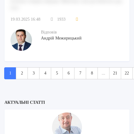
nostrum voluptas aliquam. Molestiae cum qui distinctio quo
esse.
19.03.2025 16:48
1933
Відповів
Андрій Межирицький
1
2
3
4
5
6
7
8
...
21
22
АКТУАЛЬНІ СТАТТІ