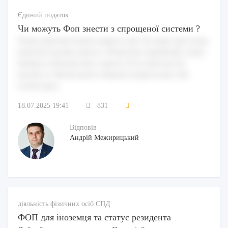
Єдиний податок
Чи можуть Фоп знести з спрощеної системи ?
Totam aspernatur beatae tempora nam. Est atque quia totam
molestiae maxime maiores. Perspiciatis repudiandae soluta
minima et dolorum alias corporis. Et sit enim qui iste
maxime et. Rerum quod voluptates tempora quas odit
eveniet quae.
18.07.2025 19:41
831
Відповів
Андрій Межирицький
діяльність фізичних осіб СПД
ФОП для іноземця та статус резидента