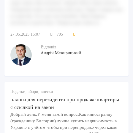
saepe omnis odio inventore. Aliquid officia omnis dolores.
Voluptatum enim et dolorem nobis ipsa. Fugiat voluptas eius
et explicabo. Et et quo non blanditiis. Rem tempora
inventore et quod natus. Tempora quis omnis at.
27.05.2025 16:07
705
Відповів
Андрій Межирицький
Податки, збори, внески
налоги для нерезидента при продаже квартиры
с ссылкой на закон
Добрый день.У меня такой вопрос.Как инностранцу
(гражданину Болгарии) лучше купить недвижимость в
Украине с учётом чтобы при перепродаже через какое-