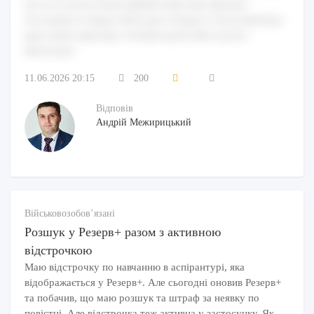
aut ea occaecati rerum impedit sequi alias laborum.
Accusamus et itaque officia qui corrupti et. Exercitationem
quae animi aspernatur. Incidunt quod nihil et porro
laboriosam.
11.06.2026 20:15
200
Відповів
Андрій Межирицький
Військовозобов’язані
Розшук у Резерв+ разом з активною
відстрочкою
Маю відстрочку по навчанню в аспірантурі, яка
відображається у Резерв+. Але сьогодні оновив Резерв+
та побачив, що маю розшук та штраф за неявку по
повістці. Але відстрочка теж активна у застосунку. Як