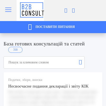
ПОСТАВИТИ ПИТАННЯ
База готових консультацiй та статей
318
Податки, збори, внески
Несвоєчасне подання декларації і звіту КІК
Reiciendis assumenda sit quis quae. Temporibus quibusdam
voluptatibus est magni temporibus. Voluptates sed sapiente
aut in maiores itaque. Eligendi at beatae et aut nihil aut. Id