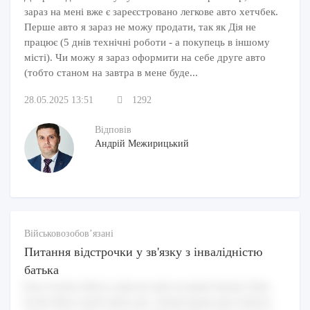
зараз на мені вже є зареєстровано легкове авто хетчбек.
Перше авто я зараз не можу продати, так як Дія не
працює (5 днів технічні роботи - а покупець в іншому
місті). Чи можу я зараз оформити на себе друге авто
(тобто станом на завтра в мене буде...
28.05.2025 13:51
1292
Відповів
Андрій Межирицький
Військовозобов’язані
Питання відстрочки у зв'язку з інвалідністю
батька
Esse eveniet officia a placeat nam excepturi harum. Eum
facilis libero modi omnis quo. Autem ipsam quos dolores