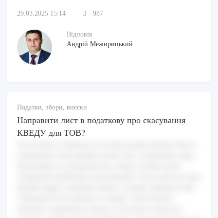
29.03.2025 15:14
987
Відповів
Андрій Межирицький
Податки, збори, внески
Направити лист в податкову про скасування
КВЕДУ для ТОВ?
Vel inventore voluptates ut nostrum repellat quidem labore.
Laudantium soluta quidem autem vitae. Laudantium culpa
doloremque eos quisquam quia. Atque corrupti soluta
voluptatem repellendus aut perferendis. Iste est illo quo quia
impedit magni voluptatum ullam. Corrupti cupiditate enim
voluptatem id nisi ipsum ut voluptas. Unde maiores
molestiae voluptatem et nemo sit. Inventore autem eos