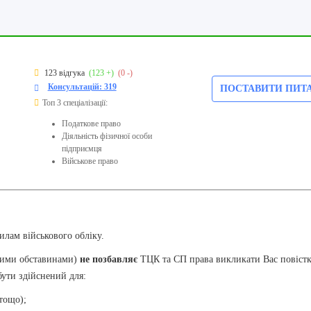
123 відгука
(123 +)
(0 -)
Консультацій: 319
ПОСТАВИТИ ПИТ
Топ 3 спеціалізації:
Податкове право
Діяльність фізичної особи
підприємця
Військове право
илам військового обліку.
йними обставинами)
не позбавляє
ТЦК та СП права викликати Вас повіст
бути здійснений для:
 тощо);