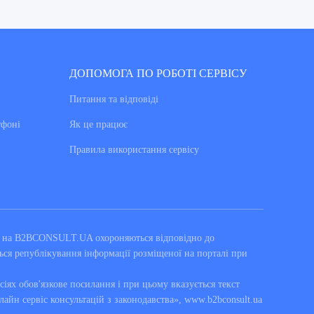
ДОПОМОГА ПО РОБОТІ СЕРВІСУ
Питання та вiдповiдi
тфоні
Як це працює
Правила використання сервiсу
ні на B2BCONSULT.UA охороняються відповідно до
ься републікування інформації розміщеної на порталі при
сіях обов'язкове посилання і при цьому вказується текст
лайн сервіс консультацій з законодавства», www.b2bconsult.ua