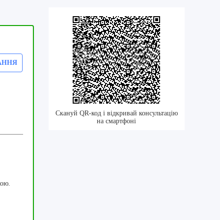
АННЯ
Скануй QR-код і відкривай консультацію
на смартфоні
кою.