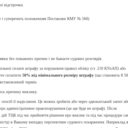
ої відстрочки.
це і суперечить положенням Постанови КМУ № 560)
явки без поважних причин і не бажаєте судових розглядів.
вільної сплати штрафу за порушення правил обліку (ст. 210 КУпАП) або
ете сплатити
50% від мінімального розміру штрафу
(що становить 8 5
 встановлений термін.
тись причину виклику.
спосіб її надіслання. Це можна зробити або через адвокатський запит аб
про адміністративне правлпорушення (це ще буде не штраф). Після
і дій ТЦК під час прийняття рішення про виклик та під час процедури са
овістці в Вашому випадку перспективи судового оскарження. Наприклад 