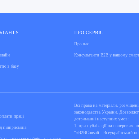
ЬТАНТУ
ПРО СЕРВІС
Про нас
нлайн
Консультанти В2В у вашому смар
ттю в базу
Всі права на матеріали, розміще
законодавства України. Дозволяєт
оплати праці
дотриманні наступних умов:
1. при публікації на паперових но
д підприємців
"«B2BConsult - Всеукраїнський он
бухгалтерського обліку та аудиту