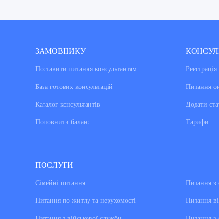
ЗАМОВНИКУ
КОНСУЛ
Поставити питання консультантам
Реєстрація
База готових консультацiй
Питання о
Каталог консультантiв
Додати ста
Поповнити баланс
Тарифи
ПОСЛУГИ
Сімейні питання
Питання з 
Питання по житлу та нерухомості
Питання ві
Питання з військової служби
Питання з 