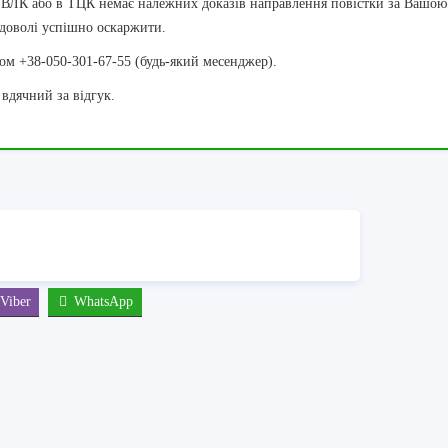
 ВЛК або в ТЦК немає належних доказів направлення повістки за Вашою
доволі успішно оскаржити.
ном +38-050-301-67-55 (будь-який месенджер).
вдячний за відгук.
Viber
WhatsApp