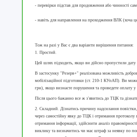
- перевірки підстав для продовження або чинності сам
- навіть для направлення на проходження ВЛК (хоча 
Тож на разі у Вас є два варіанти вирішення питання:
1. Простий.
Цей шлях підходить, якщо ви дійсно пропустили дату 
В застосунку "Резерв+" реалізована можливість добро
мобілізаційної підготовки (ст. 210-1 КУпАП). Ви мож
грн), якщо визнаєте порушення та проведете оплату у
Після цього бажанно все ж з'явитись до ТЦК та дізна
2. Складний. Дізнатись причину надсилання повістки, 
через самостійну явку до ТЦК і отримання протоколу 
отримання інформації, здійснити аналіз правомірност
виклику та визначитись чи має штраф за неявку по п