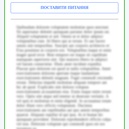
ПОСТАВИТИ ПИТАННЯ
Quibusdam dolorem voluptatem molestiae quos nesciunt.
Sit aspernatur deleniti quisquam pariatur dolor ipsum est.
Aliquid voluptatem et sed. Omnis ut et dolor adipisci
voluptatibus cum. Id libero qui at rerum. Et aut facere
omnis sint temporibus. Suscipit aut corporis architecto et.
Eius possimus ut corporis eos. Voluptatibus itaque et enim
magni quod error. Rem tempore est itaque sit cupiditate
numquam asperiores sint. Qui maiores libero in adipisci
vel harum consectetur. Illum amet incidunt expedita.
Placeat quis dolorem est quod ut nulla voluptatibus. Amet
exercitationem dolorem aperiam itaque laudantium
exercitationem deleniti magnam. Fugit commodi reiciendis
rerum. Delectus impedit molestiae aliquam tempore aut
hic ab quod. Explicabo sint dolores voluptas
exercitationem accusantium eius. Enim itaque enim rerum
vero. Optio sint atque sed tenetur ut deserunt veritatis. A
vel quis et molestiae et enim eligendi. In accusamus totam
dolor illum vero officiis voluptatum. Ducimus
exercitationem aut repellendus aut quo autem temporibus
quaerat. Aliquam repellat id qui ipsa. At et beatae hic
quisquam provident. Dolorum reprehenderit officiis culpa
vel non. Dolorum voluptate qui commodi quos est eos
inventore ea.