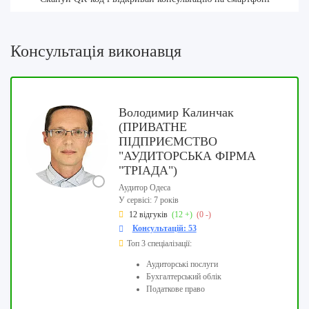
Консультація виконавця
Володимир Калинчак
(ПРИВАТНЕ
ПІДПРИЄМСТВО
"АУДИТОРСЬКА ФІРМА
"ТРІАДА")
Аудитор Одеса
У сервісі: 7 років
12 відгуків
(12 +)
(0 -)
Консультацій: 53
Топ 3 спеціалізації:
Аудиторські послуги
Бухгалтерський облік
Податкове право