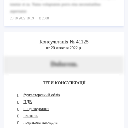
tenetur et ea. Natus voluptatem porro eius necessitatibus
aspernatur.
20.10.2022 18:39
2088
Консультація № 41125
от 20 жовтня 2022 р.
Dolorem.
ТЕГИ КОНСУЛЬТАЦІЇ
бухгалтерський облік
ПДВ
оподаткування
платник
податкова накладна