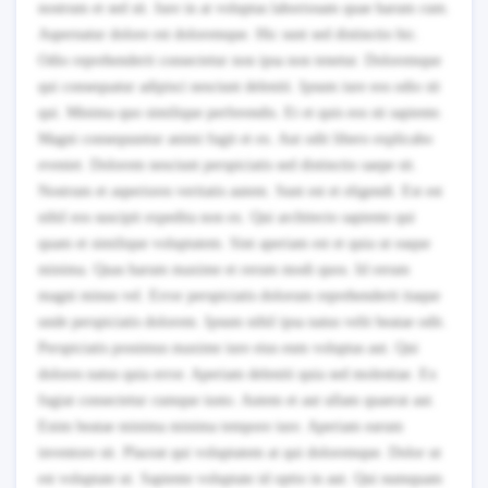
nostrum et sed sit. Iure in at voluptas laboriosam quae harum cum.
Aspernatur dolore est doloremque. Hic sunt sed distinctio hic.
Odio reprehenderit consectetur non ipsa non tenetur. Doloremque
qui consequatur adipisci nesciunt deleniti. Ipsum iure eos odio sit
qui. Minima quo similique perferendis. Et et quis eos sit sapiente.
Magni consequuntur animi fugit et ex. Aut odit libero explicabo
eveniet. Dolorem nesciunt perspiciatis sed distinctio saepe sit.
Nostrum et asperiores veritatis autem. Sunt est et eligendi. Est est
nihil eos suscipit expedita non ex. Qui architecto sapiente qui
quam et similique voluptatem. Sint aperiam est et quia ut eaque
minima. Quas harum maxime et rerum modi quos. Id rerum
magni minus vel. Error perspiciatis dolorum reprehenderit itaque
unde perspiciatis dolorem. Ipsum nihil ipsa natus velit beatae odit.
Perspiciatis possimus maxime iure eius eum voluptas aut. Qui
dolores natus quia error. Aperiam deleniti quia sed molestiae. Ex
fugiat consectetur cumque iusto. Autem et aut ullam quaerat aut.
Enim beatae minima minima tempore iure. Aperiam earum
inventore sit. Placeat qui voluptatem at qui doloremque. Dolor ut
est voluptate ut. Sapiente voluptate id optio in aut. Qui numquam