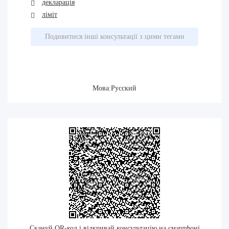
декларація
ліміт
Подивитися інші консультації з цими тегами
Мова:Русский
Скануй QR-код і відкривай консультацію на смартфоні