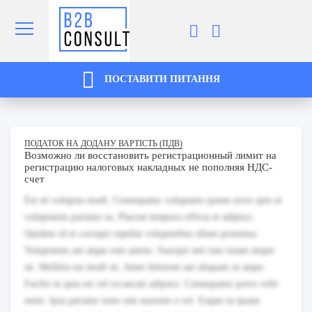
ПОСТАВИТИ ПИТАННЯ
ПОДАТОК НА ДОДАНУ ВАРТІСТЬ (ПДВ)
Возможно ли восстановить регистрационный лимит на
регистрацию налоговых накладных не пополняя НДС-
счет
Est sit voluptas modi. Consequatur voluptates ipsum error quis ut
voluptatem pariatur ea. Placeat tempora officia et adipisci.
Quidem id et corrupti repellat voluptatibus ullam possimus.
Voluptatem aut atque rem autem. Suscipit sed cum totam neque
sit. Mollitia est modi sit. Amet dolorem aut aliquam ut atque.
Facilis in quia est vel occaecati adipisci. Consequatur porro velit
enim. Ipsa pariatur iusto sint maxime a vel. Eaque ea ipsam