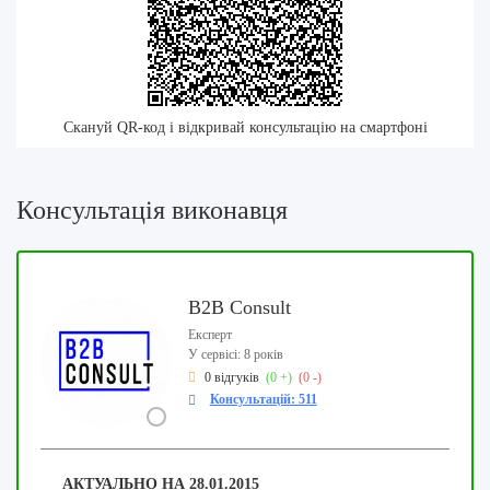
Скануй QR-код і відкривай консультацію на смартфоні
Консультація виконавця
B2B Consult
Експерт
У сервісі: 8 років
0 відгуків
(0 +)
(0 -)
Консультацій: 511
АКТУАЛЬНО НА
28.01.2015