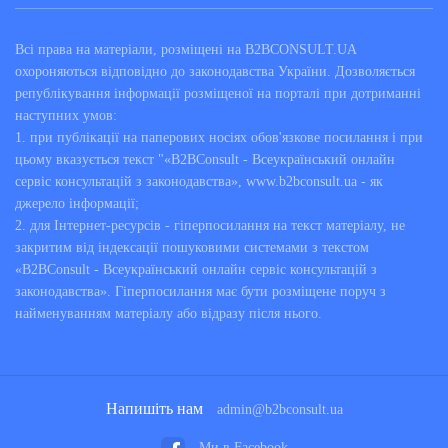
Всі права на матеріали, розміщені на B2BCONSULT.UA
охороняються відповідно до законодавства України. Дозволяється
републікування інформації розміщеної на порталі при дотриманні
наступних умов:
1. при публікації на паперових носіях обов'язкове посилання і при
цьому вказується текст "«B2BConsult - Всеукраїнський онлайн
сервіс консультацій з законодавства», www.b2bconsult.ua - як
джерело інформації;
2. для Інтернет-ресурсів - гіперпосилання на текст матеріалу, не
закритим від індексації пошуковими системами з текстом
«B2BConsult - Всеукраїнський онлайн сервіс консультацій з
законодавства». Гіперпосилання має бути розміщене поруч з
найменуванням матеріалу або відразу після нього.
Напишіть нам
admin@b2bconsult.ua
Ми в Facebook