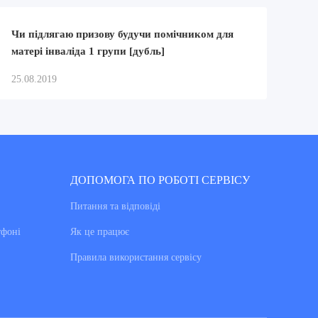
Чи підлягаю призову будучи помічником для
матері інваліда 1 групи [дубль]
25.08.2019
ДОПОМОГА ПО РОБОТІ СЕРВІСУ
Питання та вiдповiдi
тфоні
Як це працює
Правила використання сервiсу