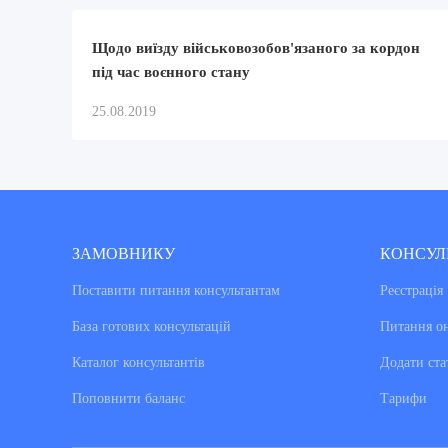
Щодо виїзду військовозобов'язаного за кордон
під час воєнного стану
25.08.2019
ЗАМОВНИКУ
КОНСУЛ
Поставити питання консультантам
Реєстрація
База готових консультацiй
Питання о
Каталог консультантiв
Додати ста
Поповнити баланс
Тарифи