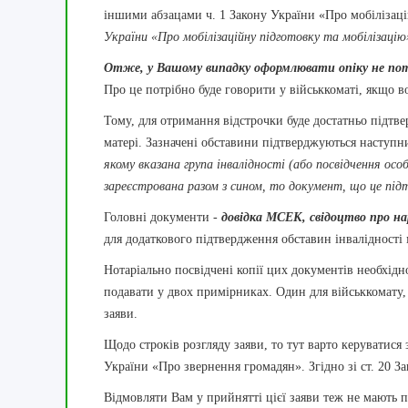
іншими абзацами ч. 1 Закону України «Про мобілізаці
України «Про мобілізаційну підготовку та мобілізацію
Отже, у Вашому випадку оформлювати опіку не по
Про це потрібно буде говорити у військкоматі, якщо в
Тому, для отримання відстрочки буде достатньо підтве
матері. Зазначені обставини підтверджуються наступ
якому вказана група інвалідності (або посвідчення ос
зареєстрована разом з сином, то документ, що це під
Головні документи -
довідка МСЕК, свідоцтво про н
для додаткового підтвердження обставин інвалідності 
Нотаріально посвідчені копії цих документів необхідн
подавати у двох примірниках. Один для військкомату,
заяви.
Щодо строків розгляду заяви, то тут варто керуватис
України «Про звернення громадян». Згідно зі ст. 20 За
Відмовляти Вам у прийнятті цієї заяви теж не мають пра