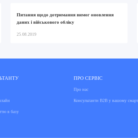
Питання щодо дотримання вимог оновлення
даних і військового обліку
25.08.2019
ЬТАНТУ
ПРО СЕРВІС
Про нас
нлайн
Консультанти В2В у вашому смар
ттю в базу