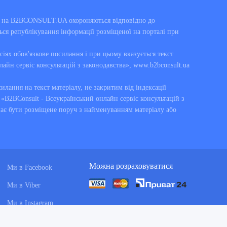
ні на B2BCONSULT.UA охороняються відповідно до
ься републікування інформації розміщеної на порталі при
сіях обов'язкове посилання і при цьому вказується текст
лайн сервіс консультацій з законодавства», www.b2bconsult.ua
силання на текст матеріалу, не закритим від індексації
B2BConsult - Всеукраїнський онлайн сервіс консультацій з
має бути розміщене поруч з найменуванням матеріалу або
Можна розраховуватися
Ми в Facebook
Ми в Viber
Ми в Instagram
Ми в Telegram