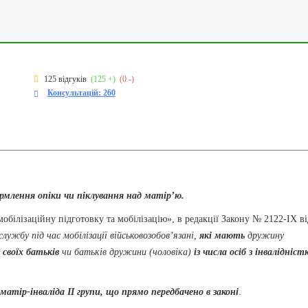
125 відгуків
(125 +)
(0 -)
Консультацій: 260
ормлення опіки чи піклування над матір’ю.
 мобілізаційну підготовку та мобілізацію», в редакції Закону № 2122-IX ві
службу під час мобілізації військовозобов’язані,
які мають
дружину
своїх батьків
чи батьків дружини (чоловіка)
із числа осіб з інвалідніст
матір-інваліда ІІ групи, що прямо передбачено в законі
.