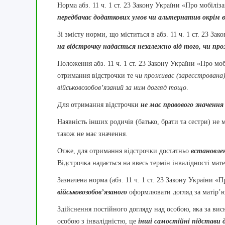
Норма абз. 11 ч. 1 ст. 23 Закону України «Про мобілі
передбачає додаткових умов чи альтернатив окрім в
Зі змісту норми, що міститься в абз. 11 ч. 1 ст. 23 З
на відстрочку надається незалежно від того, чи прож
Положення абз. 11 ч. 1 ст. 23 Закону України «Про мо
отримання відстрочки те
чи проживає (зареєстрована) 
військовозобов’язаний за ним догляд тощо
.
Для отримання відстрочки
не має правового значення
Наявність інших родичів (батько, брати та сестри) не 
також не має значення.
Отже, для отримання відстрочки достатньо
встановлен
Відстрочка надається на ввесь термін інвалідності мате
Зазначена норма (абз. 11 ч. 1 ст. 23 Закону України «
військовозобов’язаного
оформлювати догляд за матір’ю
Здійснення постійного догляду над особою, яка за вис
особою з інвалідністю, це
інші самостійні підстави дл