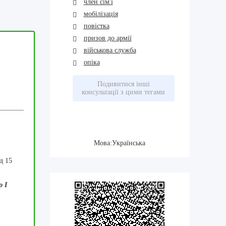
член сім'ї
мобілізація
повістка
призов до армії
військова служба
опіка
Подивитися інші
консультації з цими тегами
Мова:Українська
д 15
ю I