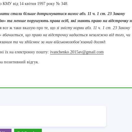
ою КМУ від 14 квітня 1997 року № 348.
мати стали більше дотримуватися вимог абз. 11 ч. 1 ст. 23 Закону
цію» та менше порушують права осіб, які мають право на відстрочку 
 я все ж таки вказую про те, що
зі змісту норми абз. 11 ч. 1 ст. 23 Закону
» вбачається, що право на відстрочку надається незалежно від того, чи
язаним та чи здійснює за ним військовозобов’язаний догляд
.
ені їх на електронну пошту:
ivanchenko.2015av@gmail.com
за позитивний відгук.