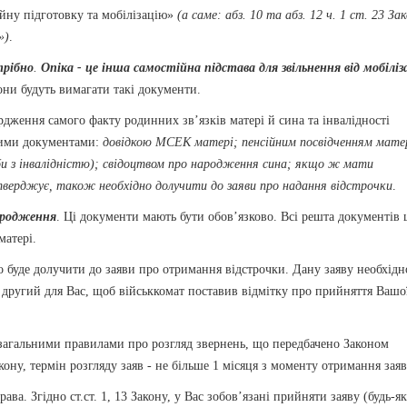
йну підготовку та мобілізацію»
(а саме: абз. 10 та абз. 12 ч. 1 ст. 23 За
»)
.
трібно
.
Опіка - це інша самостійна підстава для звільнення від мобіліза
они будуть вимагати такі документи.
рдження самого факту родинних зв’язків матері й сина та інвалідності
ними документами:
довідкою МСЕК матері; пенсійним посвідченням матер
оби з інвалідністю); свідоцтвом про народження сина; якщо ж мати
тверджує, також необхідно долучити до заяви про надання відстрочки
.
ародження
. Ці документи мають бути обов’язково. Всі решта документів 
матері.
о буде долучити до заяви про отримання відстрочки. Дану заяву необхідн
 другий для Вас, щоб військкомат поставив відмітку про прийняття Вашо
я загальними правилами про розгляд звернень, що передбачено Законом
кону, термін розгляду заяв - не більше 1 місяця з моменту отримання заяв
ва. Згідно ст.ст. 1, 13 Закону, у Вас зобов’язані прийняти заяву (будь-як