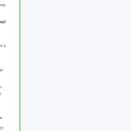
кону
ції
.
і в
це
о
ї
и.
у)