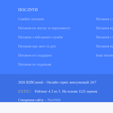
ПОСЛУГИ
Сімейні питання
Питання з 
Питання по житлу та нерухомості
Питання ві
Питання з військової служби
Питання з 
Питання про авто та дтп
Питання ві
Питання по спадщині
Інші питан
Питання по податкам
2026 B2BConsult - Онлайн сервіс консультацій 24/7
Рейтинг 4.3 из 5. На основе 1125 оценок
Створення сайту –
NextWeb