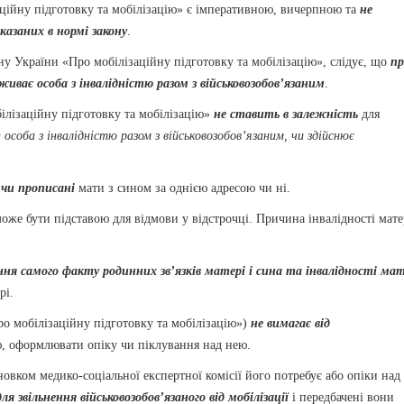
заційну підготовку та мобілізацію» є імперативною, вичерпною та
не
казаних в нормі закону
.
акону України «Про мобілізаційну підготовку та мобілізацію», слідує, що
пр
иває особа з інвалідністю разом з військовозобов’язаним
.
білізаційну підготовку та мобілізацію»
не ставить в залежність
для
особа з інвалідністю разом з військовозобов’язаним, чи здійснює
 чи прописані
мати з сином за однією адресою чи ні.
може бути підставою для відмови у відстрочці. Причина інвалідності мате
ня самого факту родинних зв’язків матері і сина та інвалідності мат
рі.
Про мобілізаційну підготовку та мобілізацію»)
не вимагає від
, оформлювати опіку чи піклування над нею.
новком медико-соціальної експертної комісії його потребує або опіки над
я звільнення військовозобов’язаного від мобілізації
і передбачені вони