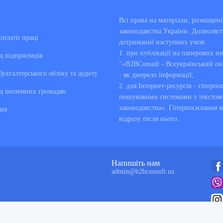
Всі права на матеріали, розміще
законодавства України. Дозволяєт
оплати праці
дотриманні наступних умов:
1. при публікації на паперових но
д підприємців
"«B2BConsult - Всеукраїнський он
бухгалтерського обліку та аудиту
- як джерело інформації;
2. для Інтернет-ресурсів - гіперпо
д іноземних громадян
пошуковими системами з текстом «
законодавства». Гіперпосилання 
ня
відразу після нього.
Напишіть нам
admin@b2bconsult.ua