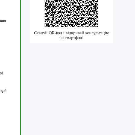
аво
Скануй QR-код і відкривай консультацію
на смартфоні
рі
ері
.