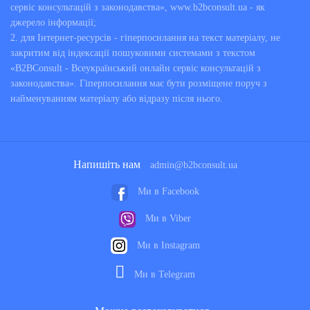
сервіс консультацій з законодавства», www.b2bconsult.ua - як
джерело інформації;
2. для Інтернет-ресурсів - гіперпосилання на текст матеріалу, не
закритим від індексації пошуковими системами з текстом
«B2BConsult - Всеукраїнський онлайн сервіс консультацій з
законодавства». Гіперпосилання має бути розміщене поруч з
найменуванням матеріалу або відразу після нього.
Напишіть нам
admin@b2bconsult.ua
Ми в Facebook
Ми в Viber
Ми в Instagram
Ми в Telegram