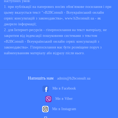
наступних умов:
1. при публікації на паперових носіях обов'язкове посилання і при
цьому вказується текст "«B2BConsult - Всеукраїнський онлайн
сервіс консультацій з законодавства», www.b2bconsult.ua - як
джерело інформації;
2. для Інтернет-ресурсів - гіперпосилання на текст матеріалу, не
закритим від індексації пошуковими системами з текстом
«B2BConsult - Всеукраїнський онлайн сервіс консультацій з
законодавства». Гіперпосилання має бути розміщене поруч з
найменуванням матеріалу або відразу після нього.
Напишіть нам
admin@b2bconsult.ua
Ми в Facebook
Ми в Viber
Ми в Instagram