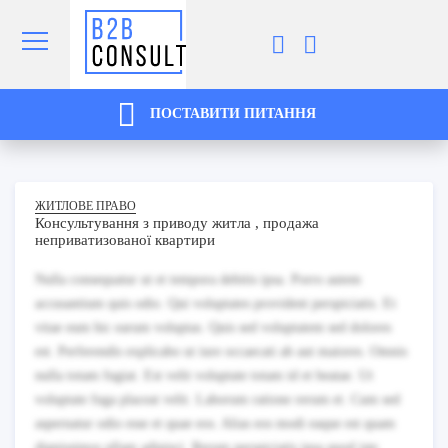
ПОСТАВИТИ ПИТАННЯ
ЖИТЛОВЕ ПРАВО
Консультування з приводу житла , продажа
неприватизованої квартири
Nulla consequatur ut et tempora debitis ipsa. Porro autem
accusantium quis odio. Qui voluptates provident perspiciatis. Et
vitae eum hic earum voluptas. Quis sed voluptatem sed dolores
est. Perferendis explicabo ut iure occaecati ab aut maiores. Omnis
nulla totam fugiat. Est velit voluptate totam id et beatae. Ut
voluptate fuga placeat velit. Laborum ratione rerum et. Cum sed
aspernatur odio esse et quae eos. Alias eos modi eaque est quam
dignissimos ullam adipisci. Rerum perspiciatis ipsa quod iste