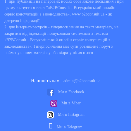
1. при публікації на паперових носіях обов'язкове посилання і при
цьому вказується текст "«B2BConsult - Всеукраїнський онлайн
сервіс консультацій з законодавства», www.b2bconsult.ua - як
джерело інформації;
2. для Інтернет-ресурсів - гіперпосилання на текст матеріалу, не
закритим від індексації пошуковими системами з текстом
«B2BConsult - Всеукраїнський онлайн сервіс консультацій з
законодавства». Гіперпосилання має бути розміщене поруч з
найменуванням матеріалу або відразу після нього.
Напишіть нам
admin@b2bconsult.ua
Ми в Facebook
Ми в Viber
Ми в Instagram
Ми в Telegram