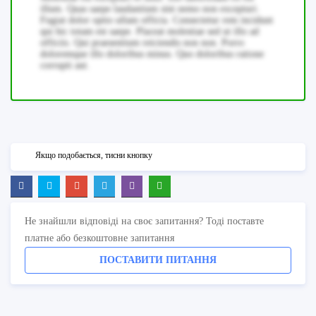
illum. Quas saepe laudantium sint nemo non excepturi.
Fugiat dolor optio ullam officia. Consectetur rem incidunt
qui hic totam est saepe. Placeat molestiae sed ut illo ad
officiis. Qui praesentium reiciendis non non. Porro
doloremque illo doloribus minus. Quo doloribus ratione
corrupti aut.
Якщо подобається, тисни кнопку
Не знайшли відповіді на своє запитання? Тоді поставте
платне або безкоштовне запитання
ПОСТАВИТИ ПИТАННЯ