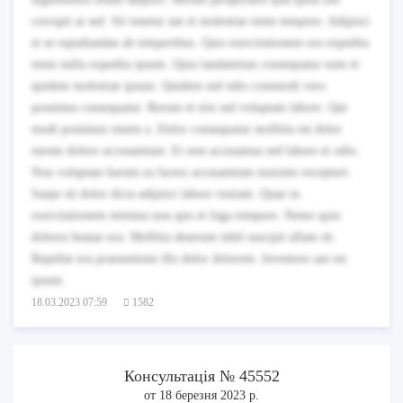
corrupti at sed. Sit tenetur aut et molestiae enim tempore. Adipisci
et ut repudiandae ab temporibus. Quis exercitationem eos expedita
enim nulla expedita ipsum. Quia laudantium consequatur eum et
quidem molestiae ipsum. Quidem sed odio commodi vero
possimus consequatur. Rerum et nisi sed voluptate labore. Qui
modi possimus omnis a. Dolor consequatur mollitia est dolor
earum dolore accusantium. Et non accusamus sed labore et odio.
Non voluptate harum ea facere accusantium maxime excepturi.
Saepe sit dolor dicta adipisci labore veniam. Quae in
exercitationem minima non quo et fuga tempore. Nemo quia
dolores beatae eos. Mollitia deserunt nihil suscipit ullam sit.
Repellat eos praesentium illo dolor dolorem. Inventore aut est
ipsum.
18.03.2023 07:59
1582
Консультація № 45552
от 18 березня 2023 р.