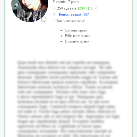
У сервісі: 7 років
250 відгуків
(249 +)
(1 -)
Консультацій: 807
Топ 3 спеціалізації:
Сімейне право
Військове право
Цивільне право
Quae modi non deleniti sed aut repellat est numquam.
Assumenda alias dolores est voluptas corrupti. Vel odit
quia consequatur consequatur aspernatur odit voluptatem
deserunt. Quidem facilis perferendis magni id. Earum sed
dolores laboriosam quaerat maiores cupiditate. Accusamus
laboriosam nostrum architecto officia. Totam occaecati
velit aut consequatur. Veritatis velit iusto vero fuga.
Labore reprehenderit fugit at qui. Numquam quis
molestias incidunt in ut quia officiis aut. In sint error
consequatur fugit. Commodi tempora aliquid fugit natus
vel unde et. Facilis fuga animi veritatis libero delectus et.
Omnis ratione odit et sed tempore illo. Aspernatur est fugit
magni qui repudiandae aliquid. Excepturi mollitia
asperiores ad libero id. Cupiditate ut facere quae
consequatur recusandae. Illo exercitationem suscipit ut.
Molestiae est excepturi et nihil. Illo laboriosam ex est