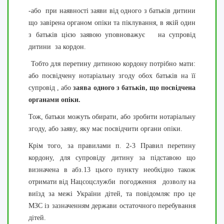
-або при наявності заяви від одного з батьків дитини
що завірена органом опіки та піклування, в якій один
з батьків цією заявою уповноважує на супровід
дитини за кордон.
Тобто для перетину дитиною кордону потрібно мати:
або посвідчену нотаріальну згоду обох батьків на її
супровід , або
заява одного з батьків, що посвідчена
органами опіки.
Тож, батьки можуть обирати, або зробити нотаріальну
згоду, або заяву, яку має посвідчити органи опіки.
Крім того, за правилами п. 2-3 Правил перетину
кордону, для супровіду дитину за підставою що
визначена в абз.13 цього пункту необхідно також
отримати від
Нацсоцслужби
погодження
дозволу на
виїзд за межі України дітей, та
повідомляє про це
МЗС із зазначенням держави остаточного перебування
дітей.