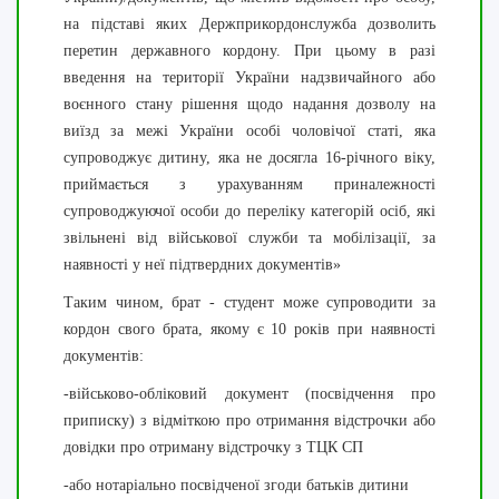
на підставі яких Держприкордонслужба дозволить
перетин державного кордону. При цьому в разі
введення на території України надзвичайного або
воєнного стану рішення щодо надання дозволу на
виїзд за межі України особі чоловічої статі, яка
супроводжує дитину, яка не досягла 16-річного віку,
приймається з урахуванням приналежності
супроводжуючої особи до переліку категорій осіб, які
звільнені від військової служби та мобілізації, за
наявності у неї підтвердних документів»
Таким чином, брат - студент може супроводити за
кордон свого брата, якому є 10 років при наявності
документів:
-військово-обліковий документ (посвідчення про
приписку) з відміткою про отримання відстрочки або
довідки про отриману відстрочку з ТЦК СП
-або нотаріально посвідченої згоди батьків дитини