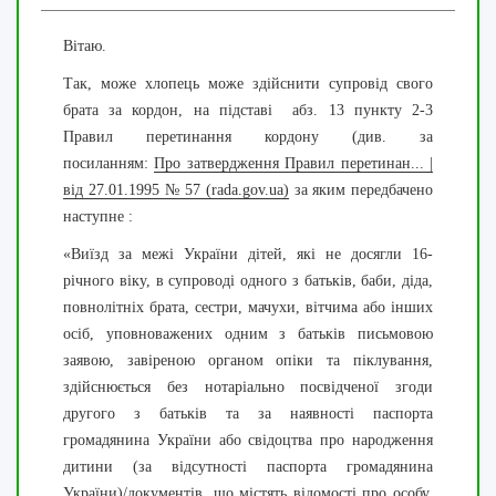
Вітаю.
Так, може хлопець може здійснити супровід свого
брата за кордон, на підставі абз.
13 пункту 2-3
Правил перетинання кордону (див. за
посиланням:
Про затвердження Правил перетинан... |
від 27.01.1995 № 57 (rada.gov.ua)
за яким передбачено
наступне :
«Виїзд за межі України дітей, які не досягли 16-
річного віку, в супроводі одного з батьків, баби, діда,
повнолітніх брата, сестри, мачухи, вітчима або інших
осіб, уповноважених одним з батьків письмовою
заявою, завіреною органом опіки та піклування,
здійснюється без нотаріально посвідченої згоди
другого з батьків та за наявності паспорта
громадянина України або свідоцтва про народження
дитини (за відсутності паспорта громадянина
України)/документів, що містять відомості про особу,