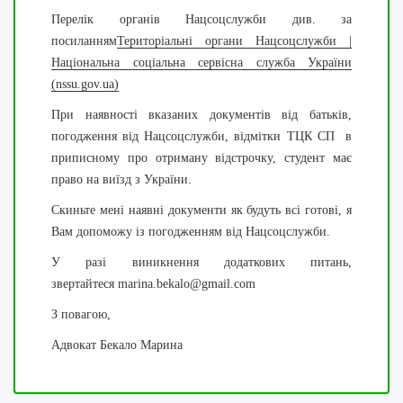
Перелік органів Нацсоцслужби див. за
посиланням
Територіальні органи Нацсоцслужби |
Національна соціальна сервісна служба України
(nssu.gov.ua)
При наявності вказаних документів від батьків,
погодження від Нацсоцслужби, відмітки ТЦК СП в
приписному про отриману відстрочку, студент має
право на виїзд з України.
Скиньте мені наявні документи як будуть всі готові, я
Вам допоможу із погодженням від Нацсоцслужби.
У разі виникнення додаткових питань,
звертайтеся
marina.bekalo@gmail.com
З повагою,
Адвокат Бекало Марина