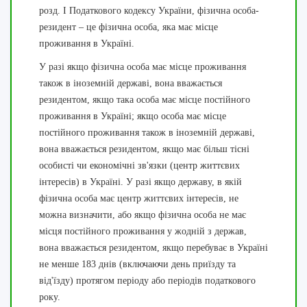
розд. І Податкового кодексу України, фізична особа-
резидент – це фізична особа, яка має місце
проживання в Україні.
У разі якщо фізична особа має місце проживання
також в іноземній державі, вона вважається
резидентом, якщо така особа має місце постійного
проживання в Україні; якщо особа має місце
постійного проживання також в іноземній державі,
вона вважається резидентом, якщо має більш тісні
особисті чи економічні зв'язки (центр життєвих
інтересів) в Україні. У разі якщо державу, в якій
фізична особа має центр життєвих інтересів, не
можна визначити, або якщо фізична особа не має
місця постійного проживання у жодній з держав,
вона вважається резидентом, якщо перебуває в Україні
не менше 183 днів (включаючи день приїзду та
від'їзду) протягом періоду або періодів податкового
року.