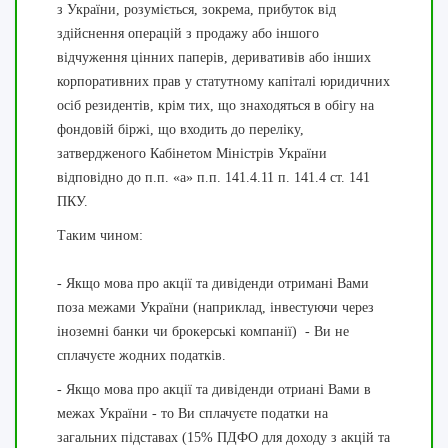
з України, розуміється, зокрема, прибуток від
здійснення операцій з продажу або іншого
відчуження цінних паперів, деривативів або інших
корпоративних прав у статутному капіталі юридичних
осіб резидентів, крім тих, що знаходяться в обігу на
фондовій біржі, що входить до переліку,
затвердженого Кабінетом Міністрів України
відповідно до п.п. «а» п.п. 141.4.11 п. 141.4 ст. 141
ПКУ.
Таким чином:
- Якщо мова про акції та дивіденди отримані Вами
поза межами України (наприклад, інвестуючи через
іноземні банки чи брокерські компанії) - Ви не
сплачуєте жодних податків.
- Якщо мова про акції та дивіденди отриані Вами в
межах України - то Ви сплачуєте податки на
загальних підставах (15% ПДФО для доходу з акцій та