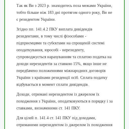
Так як Ви з 2023 р. знаходитесь поза межами України,
тобто більше ніж 183 дні протягом одного року, Ви не
є резидентом України.
Згідно пп. 141.4.2 ПКУ виплата дивідендів
резидентами, в тому числі фізособами -
підприємцями та субєктами на спрощеній системі
оподаткування, юрособі - нерезиденту,
супроводжується нарахуванням та сплатою податка на
доходи нерезидентів за ставкою 15%, якщо інше не
передбачено положеннями міжнародних договорів
України з країнами резиденції осіб. Сплата податку
відбувається в момент сплати дивідендів.
Доходи, отримані нерезидентом із джерелом їх
походження з України, оподатковуються в порядку і за
ставками, визначеними ст. 141 ПКУ.
Для цілей п. 141.4 ст. 141 ПКУ під доходами,
отриманими нерезидентом із джерелом їх походження