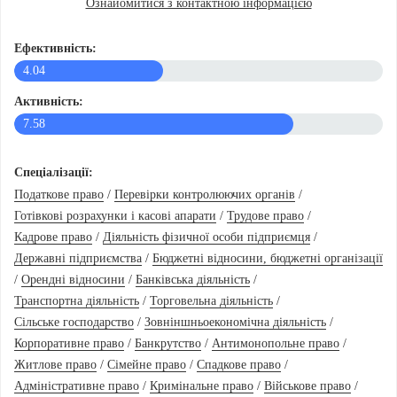
Ознайомитися з контактною інформацією
Ефективність:
4.04
Активність:
7.58
Спеціалізації:
Податкове право
/
Перевірки контролюючих органів
/
Готівкові розрахунки і касові апарати
/
Трудове право
/
Кадрове право
/
Діяльність фізичної особи підприємця
/
Державні підприємства
/
Бюджетні відносини, бюджетні організації
/
Орендні відносини
/
Банківська діяльність
/
Транспортна діяльність
/
Торговельна діяльність
/
Сільське господарство
/
Зовніншньоекономічна діяльність
/
Корпоративне право
/
Банкрутство
/
Антимонопольне право
/
Житлове право
/
Сімейне право
/
Спадкове право
/
Адміністративне право
/
Кримінальне право
/
Військове право
/