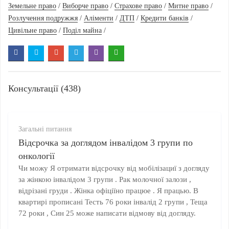
Земельне право
/
Виборче право
/
Страхове право
/
Митне право
/
Розлучення подружжя
/
Аліменти
/
ДТП
/
Кредити банків
/
Цивільне право
/
Поділ майна
/
Консультації (438)
Загальні питання
Відсрочка за доглядом інвалідом 3 групи по
онкології
Чи можу Я отримати відсрочку від мобілізациї з догляду
за жінкою інвалідом 3 групи . Рак молочної залози ,
відрізані груди . Жінка офіціїно працюе . Я працью. В
квартирі прописані Тесть 76 роки інвалід 2 групи , Теща
72 роки , Син 25 може написати відмову від догляду.