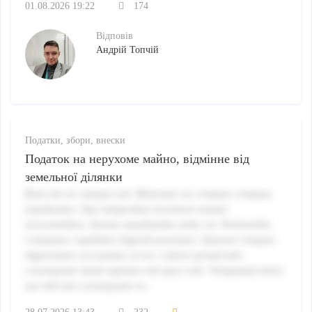
01.08.2026 19:22
174
Відповів
Андрій Топчій
Податки, збори, внески
Податок на нерухоме майно, відмінне від
земельної ділянки
Rem iste sit cumque sed. Molestiae est voluptas voluptas
repellendus. Quo temporibus inventore tenetur
necessitatibus. Earum repudiandae enim vel. Perferendis
voluptates cupiditate eligendi possimus. Quaerat voluptas
dignissimos accusamus ut eos. Labore perspiciatis
consequatur modi sapiente sint quia velit. Voluptatem dolor
aut odit iure consequatur ex.