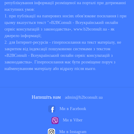
републікування інформації розміщеної на порталі при дотриманні
наступних умов:
1. при публікації на паперових носіях обов'язкове посилання і при
цьому вказується текст "«B2BConsult - Всеукраїнський онлайн
сервіс консультацій з законодавства», www.b2bconsult.ua - як
джерело інформації;
2. для Інтернет-ресурсів - гіперпосилання на текст матеріалу, не
закритим від індексації пошуковими системами з текстом
«B2BConsult - Всеукраїнський онлайн сервіс консультацій з
законодавства». Гіперпосилання має бути розміщене поруч з
найменуванням матеріалу або відразу після нього.
Напишіть нам
admin@b2bconsult.ua
Ми в Facebook
Ми в Viber
Ми в Instagram