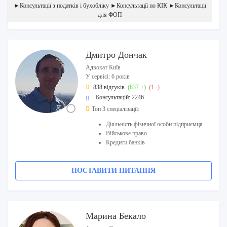
►Консультації з податків і бухобліку ►Консультації по КІК ►Консультації
для ФОП
Дмитро Дончак
Адвокат Київ
У сервісі: 6 років
838 відгуків
(837 +)
(1 -)
Консультацій: 2246
Топ 3 спеціалізації:
Діяльність фізичної особи підприємця
Військове право
Кредити банків
ПОСТАВИТИ ПИТАННЯ
Марина Бекало