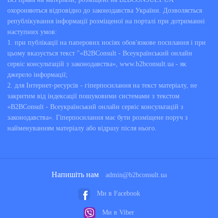
консультування за законами про спадщину, порядок
охороняються відповідно до законодавства України. Дозволяється
оформлення спадкових прав і рекомендації щодо
републікування інформації розміщеної на порталі при дотриманні
виходу зі спірної ситуації;
допомога в складанні спадкового договору або
наступних умов:
заповіту;
1. при публікації на паперових носіях обов'язкове посилання і при
консультативна підтримка з оскарження заповіту або
свідоцтва на право успадкування;
цьому вказується текст "«B2BConsult - Всеукраїнський онлайн
підготовка угод про розподіл спадщини для
сервіс консультацій з законодавства», www.b2bconsult.ua - як
звернення до нотаріуса або в суд;
джерело інформації;
сприяння у врегулюванні відповідальності за
боргами спадкодавця;
2. для Інтернет-ресурсів - гіперпосилання на текст матеріалу, не
допомога щодо вступу в права спадкування після
закритим від індексації пошуковими системами з текстом
закінчення встановленого законом терміну;
«B2BConsult - Всеукраїнський онлайн сервіс консультацій з
і багато інших питань.
законодавства». Гіперпосилання має бути розміщене поруч з
В онлайн сервісі надають консультації дипломовані,
найменуванням матеріалу або відразу після нього.
досвідчені
юристи та адвокати по спадкових спорах
. Щоб
надати їм питання і отримати допомогу в режимі онлайн,
необхідно зареєструватися на сайті. Без реєстрації ви
можете лише спробувати знайти відповідь на питання, що
Напишіть нам
admin@b2bconsult.ua
цікавить в базі консультацій.
Ми в Facebook
Вибирайте
адвоката або юриста зі спадкового права
в
цьому розділі сайту по рейтингу, індикативної вартості
Ми в Viber