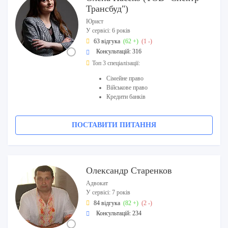
Трансбуд")
Юрист
У сервісі: 6 років
63 відгука
(62 +)
(1 -)
Консультацій: 316
Топ 3 спеціалізації:
Сімейне право
Військове право
Кредити банків
ПОСТАВИТИ ПИТАННЯ
Олександр Старенков
Адвокат
У сервісі: 7 років
84 відгука
(82 +)
(2 -)
Консультацій: 234