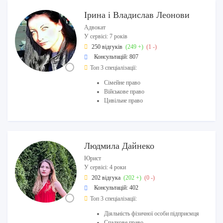
Ірина і Владислав Леонови
Адвокат
У сервісі: 7 років
250 відгуків
(249 +)
(1 -)
Консультацій: 807
Топ 3 спеціалізації:
Сімейне право
Військове право
Цивільне право
Людмила Дайнеко
Юрист
У сервісі: 4 роки
202 відгука
(202 +)
(0 -)
Консультацій: 402
Топ 3 спеціалізації:
Діяльність фізичної особи підприємця
Спадкове право