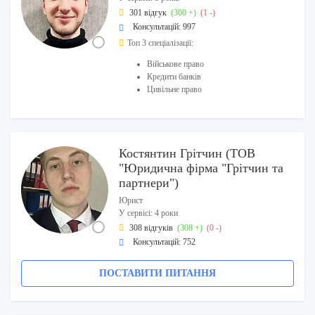
301 відгук
(300 +)
(1 -)
Консультацій: 997
Топ 3 спеціалізації:
Військове право
Кредити банків
Цивільне право
Костянтин Грітчин (ТОВ
"Юридична фірма "Грітчин та
партнери")
Юрист
У сервісі: 4 роки
308 відгуків
(308 +)
(0 -)
Консультацій: 752
ПОСТАВИТИ ПИТАННЯ