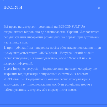
При виникненні потреби в послугах податкового
ПОСЛУГИ
юриста, знайти швидко хорошого фахівця в цій галузі
юриспруденції буває непросто. До того ж, послуги
професійного юриста або адвоката коштують зовсім
Всі права на матеріали, розміщені на B2BCONSULT.UA
недешево. Якщо ви опинилися в складній ситуації або
охороняються відповідно до законодавства України. Дозволяється
хочете просто проконсультуватися з питань оподаткування,
републікування інформації розміщеної на порталі при дотриманні
на сервісі B2B Consult можна, не виходячи з дому, отримати
наступних умов:
кваліфіковану правову допомогу з найрізноманітніших
1. при публікації на паперових носіях обов'язкове посилання і при
питань, пов'язаних з податковим законодавством. Фахівці
цьому вказується текст "«B2BConsult - Всеукраїнський онлайн
сервісу допоможуть:
сервіс консультацій з законодавства», www.b2bconsult.ua - як
джерело інформації;
розробити стратегію щодо оптимізації податків;
скласти правильну податкову звітність;
2. для Інтернет-ресурсів - гіперпосилання на текст матеріалу, не
підготуватися до майбутньої перевірки податковими
закритим від індексації пошуковими системами з текстом
органами;
«B2BConsult - Всеукраїнський онлайн сервіс консультацій з
проаналізувати законність рішення про притягнення
вас до податкової відповідальності;
законодавства». Гіперпосилання має бути розміщене поруч з
підготувати правильну тактику заперечень на
найменуванням матеріалу або відразу після нього.
складений податковим органом акт і оспорювання
його в адміністративному порядку або в суді;
скласти скаргу на рішення податкового органу або
позовну заяву в суд;
вирішити інші питання по оподаткуванню або