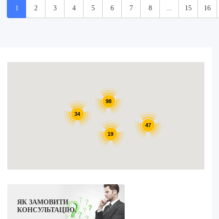
1
2
3
4
5
6
7
8
...
15
16
98
34
47
19
ЯК ЗАМОВИТИ
КОНСУЛЬТАЦІЮ.