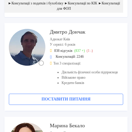
►Консультації з податків і бухобліку ►Консультації по КІК ►Консультації
для ФОП
Дмитро Дончак
Адвокат Київ
У сервісі: 6 років
838 відгуків
(837 +)
(1 -)
Консультацій: 2246
Топ 3 спеціалізації:
Діяльність фізичної особи підприємця
Військове право
Кредити банків
ПОСТАВИТИ ПИТАННЯ
Марина Бекало