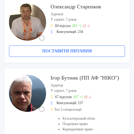
Олександр Старенков
Адвокат
У сервісі: 7 років
84 відгука
(82 +)
(2 -)
Консультацій: 234
ПОСТАВИТИ ПИТАННЯ
Ігор Бутник (ПП АФ "НІКО")
Аудитор
У сервісі: 7 років
67 відгуків
(67 +)
(0 -)
Консультацій: 237
Топ 3 спеціалізації:
Бухгалтерський облік
Податкове право
Корпоративне право