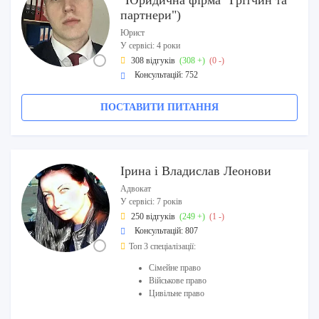
"Юридична фірма "Грітчин та
партнери")
Юрист
У сервісі: 4 роки
308 відгуків
(308 +)
(0 -)
Консультацій: 752
ПОСТАВИТИ ПИТАННЯ
Ірина і Владислав Леонови
Адвокат
У сервісі: 7 років
250 відгуків
(249 +)
(1 -)
Консультацій: 807
Топ 3 спеціалізації:
Сімейне право
Військове право
Цивільне право