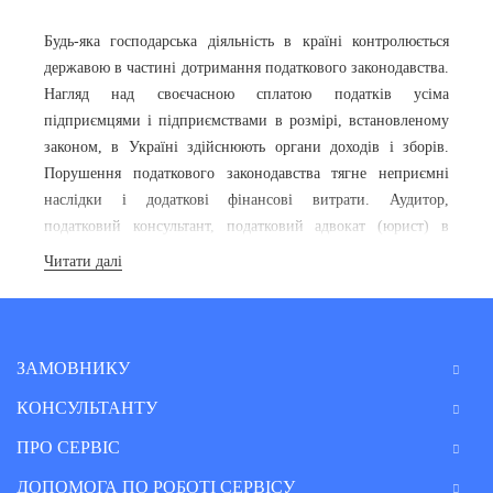
Будь-яка господарська діяльність в країні контролюється
державою в частині дотримання податкового законодавства.
Нагляд над своєчасною сплатою податків усіма
підприємцями і підприємствами в розмірі, встановленому
законом, в Україні здійснюють органи доходів і зборів.
Порушення податкового законодавства тягне неприємні
наслідки і додаткові фінансові витрати.
Аудитор,
податковий консультант, податковий адвокат (юрист) в
Києві
або іншому місті нашої країни допоможе уникнути
Читати далі
помилок у податковій звітності та сплату податків, а також
знайти оптимальний вихід у складній ситуації при
вирішенні спорів з податковими органами.
ЗАМОВНИКУ
Онлайн
допомога аудитора,
КОНСУЛЬТАНТУ
податкового консультанта, юриста
ПРО СЕРВІС
або адвоката по податках
в Україні
ДОПОМОГА ПО РОБОТІ СЕРВІСУ