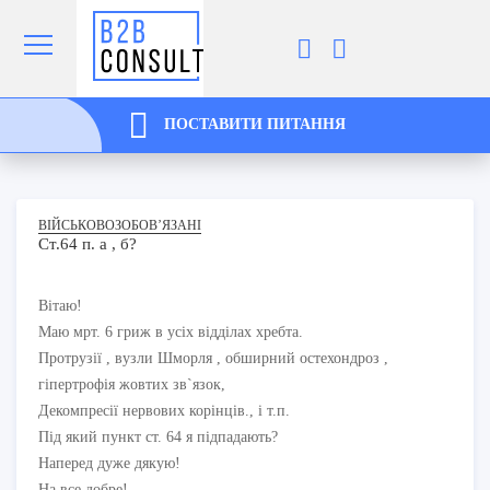
ПОСТАВИТИ ПИТАННЯ
ВІЙСЬКОВОЗОБОВ’ЯЗАНІ
Ст.64 п. а , б?
Вітаю!
Маю мрт. 6 гриж в усіх відділах хребта.
Протрузії , вузли Шморля , обширний остехондроз ,
гіпертрофія жовтих зв`язок,
Декомпресії нервових корінців., і т.п.
Під який пункт ст. 64 я підпадають?
Наперед дуже дякую!
На все добре!