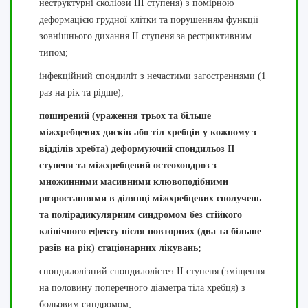
неструктурні сколіози III ступеня) з помірною
деформацією грудної клітки та порушенням функції
зовнішнього дихання II ступеня за рестриктивним
типом;
інфекційний спондиліт з нечастими загостреннями (1
раз на рік та рідше);
поширений (ураження трьох та більше
міжхребцевих дисків або тіл хребців у кожному з
відділів хребта) деформуючий спондильоз II
ступеня та міжхребцевий остеохондроз з
множинними масивними клювоподібними
розростаннями в ділянці міжхребцевих сполучень
та полірадикулярним синдромом без стійкого
клінічного ефекту після повторних (два та більше
разів на рік) стаціонарних лікувань;
спондилолізний спондилолістез II ступеня (зміщення
на половину поперечного діаметра тіла хребця) з
больовим синдромом;