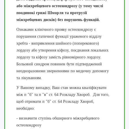
або міжхребцевого остеохондрозу (у тому числі
поодинокі грижі Шморля та протрузії
міжхребцевих дисків) без порушень функцій.
Ознаками клінічного прояву остеохондрозу є
порушення статичної функції ураженого відділу
хребта - випрямлення шийного (поперекового)
лордозу або утворення кіфозу, поєднання локальних
лордозу та кіфозу замість рівномірного лордозу.
Больовий синдром повинен бути підтверджений
неодноразовими зверненнями по медичну допомогу
та лікуванням.
У Вашому випадку, Ваш стан можна кваліфікувати
між п "б" та п "в" ст. 64 Розкладу Хвороб. Для того,
щоб отримати п "б" ст. 64 Розкладу Хвороб,
необхідно:
- визначити ступінь обширного міжхребцевого
остеохондрозу