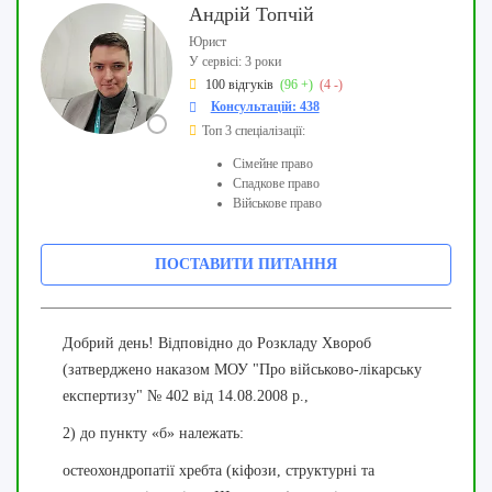
Андрій Топчій
Юрист
У сервісі: 3 роки
100 відгуків
(96 +)
(4 -)
Консультацій: 438
Топ 3 спеціалізації:
Сімейне право
Спадкове право
Військове право
ПОСТАВИТИ ПИТАННЯ
Добрий день! Відповідно до Розкладу Хвороб
(затверджено наказом МОУ "Про військово-лікарську
експертизу" № 402 від 14.08.2008 р.,
2) до пункту «б» належать:
остеохондропатії хребта (кіфози, структурні та