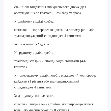
стан після видалення міжхребцевого диска (для
обстежуваних за графою I Розкладу хвороб).
У шийному відділі хребта:
міжтіловий корпородез кейджем на одному рівні або
трансартикулярний спондилодез 4 гвинтами;
лямінектомії 1-2 дужок.
У грудному відділі хребта:
транспедикулярний спондилодез гвинтами (4-6
гвинтів).
У поперековому відділі хребта міжтіловий корпородез
кейджем (1 рівень) або транспедикулярний
спондилодез 4 гвинтами.
3) до пункту «в» належать:
фіксовані викривлення хребта, які супроводжуються
ротацією хребців (сколіоз II ступеня,