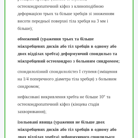
остеохондропатичний кіфоз з клиноподібною
деформацією трьох та більше хребців зі зниженням
висоти передньої поверхні тіла хребця на 3 мм і
більше);
обмежений (ураження трьох та більше
міжхребцевих дисків або тіл хребців в одному або
двох відділах хребта) деформуючий спондильоз та
міжхребцевий остеохондроз з больовим синдромом;
спондилолізний спондилолістез I ступеня (зміщення
на 1/4 поперечного діаметра тіла хребця) з больовим
синдромом;
нефіксовані викривлення хребта не більше 10
°
та
остеохондропатичний кіфоз (кінцева стадія
захворювання);
ізольовані явища (ураження не більше двох
міжхребцевих дисків або тіл хребців в одному або
двох відділах хребта) деформуючого спондильозу