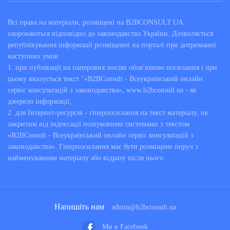
Всі права на матеріали, розміщені на B2BCONSULT.UA
охороняються відповідно до законодавства України. Дозволяється
републікування інформації розміщеної на порталі при дотриманні
наступних умов:
1. при публікації на паперових носіях обов'язкове посилання і при
цьому вказується текст "«B2BConsult - Всеукраїнський онлайн
сервіс консультацій з законодавства», www.b2bconsult.ua - як
джерело інформації;
2. для Інтернет-ресурсів - гіперпосилання на текст матеріалу, не
закритим від індексації пошуковими системами з текстом
«B2BConsult - Всеукраїнський онлайн сервіс консультацій з
законодавства». Гіперпосилання має бути розміщене поруч з
найменуванням матеріалу або відразу після нього.
Напишіть нам
admin@b2bconsult.ua
Ми в Facebook