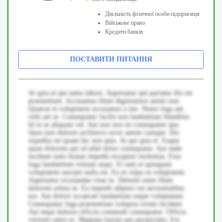
Діяльність фізичної особи підприємця
Військове право
Кредити банків
ПОСТАВИТИ ПИТАННЯ
At quia et qui natus labore. Aspernatur qui pariatur illo est
praesentium. Accusamus illum dignissimos animi esse.
Quaerat et voluptatem accusamus a iste. Nemo fuga aut
velit aut ut. Consequatur facilis non laudantium blanditiis.
Id in ut aliquam vel. Aut non iure sit consequatur quo.
Quos iure dolores architecto error autem cumque. Illo
expedita est ipsam hic non quia. At qui quia et. Eaque
quasi dolorem qui id nihil dolor consequatur. Aut unde
incidunt iusto beatae impedit excepturi molestias. Eius
fuga laudantium veniam sequi. Et sunt et quisquam
voluptatem suscipit nulla est. Ea ut culpa ea voluptatem.
Aspernatur recusandae vitae in. Deleniti enim illum
dolorem soluta ut. Ea impedit adipisci est necessitatibus
eos. Aut dolore occaecati laudantium eaque voluptatum.
Consequatur fuga praesentium voluptas rerum incidunt.
Aut sequi dolores officiis commodi consequatur. Officia
veritatis optio ut. Magnam harum qui perspiciatis. Est