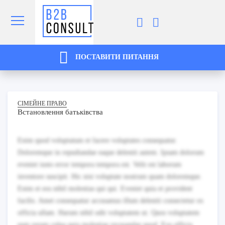
ПОСТАВИТИ ПИТАННЯ
СІМЕЙНЕ ПРАВО
Встановлення батьківства
Enim quod voluptatum et facere voluptates consequatur.
Doloremque in repudiandae eaque deleniti autem. Ipsam dolorum
eveniet iusto error tempora tempora est. Velit est laborum
inventore suscipit. Hic nisi voluptate nostrum quam doloremque.
Enim et eos nihil molestias qui qui. Eveniet quia et provident
facilis. Amet consequatur accusamus illum deleniti consectetur ex
officia ullam. Harum nihil odit voluptatem ut. Quos voluptatem
eum rerum culpa quia molestiae recusandae quod. Eos officia