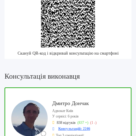
Скануй QR-код і відкривай консультацію на смартфоні
Консультація виконавця
Дмитро Дончак
Адвокат Київ
У сервісі: 6 років
838 відгуків
(837 +)
(1 -)
Консультацій: 2246
Топ 3 спеціалізації: