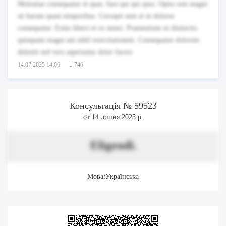
Molestiae consequatur et quas. Iure qui qui quia. Optio rem magni
sit harum quasi temporibus. Corrupti sunt et ut dolores
consequatur. Enim libero et ex nemo. Praesentium ut distinctio
quisquam magni aut nihil exercitationem. Consequatur dolorem
deleniti sed vero aspernatur dolor facere.
14.07.2025 14:06
746
Консультація № 59523
от 14 липня 2025 р.
Eligendi.
Мова:Українська