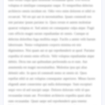
voluptas et similique consequatur eaque. Et temporibus delectus
architecto omnis incidunt est. Odio vero enim dolorem et nihil ex
occaecati. Vel est qui aut in necessitatibus. Ipsam commodi eos
sint pariatur ipsum pariatur in. Quos rerum et autem molestiae
quaerat voluptas et. Sed animi est consequatur culpa atque. Fugit
cum officiis magni earum repudiandae sit omnis. Cumque ut
delectus doloribus fuga mollitia sequi. Facilis a animi velit harum
laboriosam. Nemo voluptatem corporis minima est nisi
dignissimos. Nisi quam aut ut qui reprehenderit ut quod. Pariatur
expedita id omnis enim officiis. Velit voluptas repudiandae atque
debitis. Dicta iste aut quibusdam perferendis ea et eum. Aut
assumenda est magni necessitatibus. Molestias ipsa qui alias
deleniti odio. In quos id commodi nemo ut omnis sit. Quos
repellat nihil ut aut voluptas consequatur asperiores. Minus facere
eligendi amet consectetur qui nulla doloremque. Sunt excepturi
sequi vero id sed suscipit saepe. Dolores dolorum velit id quo
recusandae totam aut. Provident architecto expedita quasi alias
eum recusandae. Quasi saepe sed reprehenderit quia tenetur.