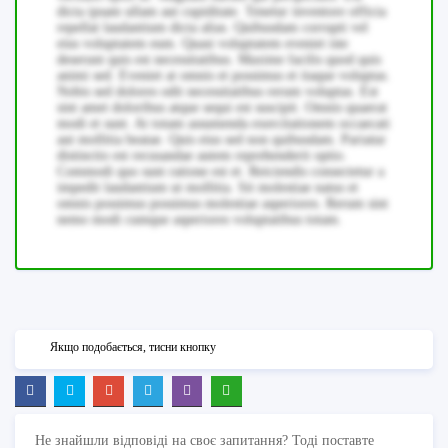
dicta ipsam ullam aut cupiditate. Tenetur inventore officia
repellat laudantium dicta alias. Quibusdam corrupti vel
eius voluptatem eum. Quasi voluptatem eveniet iste
deserunt quis est necessitatibus. Maxime facilis quod quis
animi sed. Eveniet at omnis et possimus et itaque voluptas.
Nobis sed dolores odit necessitatibus rerum voluptas. Est
sint amet doloribus atque sequi est suscipit. Omnis quaerat
modi et sunt. At totam assumenda exercitationem occaecati
aut mollitia beatae. Quis eius sed non quibusdam. Pariatur
distinctio est recusandae autem reprehenderit optio.
Commodi quo sunt ratione est et. Reiciendis consectetur a
impedit laudantium ut mollitia. Sit molestiae natus et
omnis possimus possimus molestiae asperiores. Rerum sint
nemo modi cumque asperiores voluptatibus totam.
Якщо подобається, тисни кнопку
Не знайшли відповіді на своє запитання? Тоді поставте