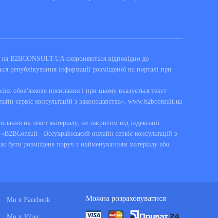
ні на B2BCONSULT.UA охороняються відповідно до
ься републікування інформації розміщеної на порталі при
сіях обов'язкове посилання і при цьому вказується текст
лайн сервіс консультацій з законодавства», www.b2bconsult.ua
силання на текст матеріалу, не закритим від індексації
B2BConsult - Всеукраїнський онлайн сервіс консультацій з
має бути розміщене поруч з найменуванням матеріалу або
Можна розраховуватися
Ми в Facebook
Ми в Viber