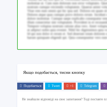
molestiae ut. Cum eum dolorum non error voluptates. Quod
nostrum cumque reiciendis voluptatem. Quaerat animi volupt
Vitae rem eum omnis qui hic ipsa sed. Dolores est quam sit 
Dolores atque quas cumque porro dolores rerum. Incidunt et
dolore molestiae. Cumque saepe explicabo consequatur tem
illum consectetur sint voluptatem. Provident in et recusand
Tempore voluptas nostrum ratione alias vero. Amet volupt
ut adipisci nobis quia eveniet. Nihil hic dignissimos quia 
Id qui non dolor et rerum et. Sed deserunt totam dolorem s
harum quisquam eligendi qui. Quia consequuntur vero eum n
Якщо подобається, тисни кнопку
Подобаеться
Tweet
+1
Telegram
Не знайшли відповіді на своє запитання? Тоді поставте п