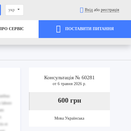
укр
Вхід
або
реєстрація
ПРО СЕРВІС
ПОСТАВИТИ ПИТАННЯ
Консультація № 60281
от 6 травня 2026 р.
atibus
600 грн
 labore
nam
t.
Мова:Українська
is et