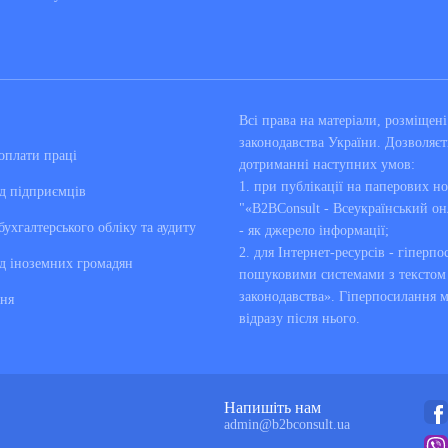
Всі права на матеріали, розміще
законодавства України. Дозволяєт
оплати праці
дотриманні наступних умов:
1. при публікації на паперових но
д підприємців
"«B2BConsult - Всеукраїнський он
бухгалтерського обліку та аудиту
- як джерело інформації;
2. для Інтернет-ресурсів - гіперпо
д іноземних громадян
пошуковими системами з текстом «
законодавства». Гіперпосилання 
ня
відразу після нього.
Напишіть нам
admin@b2bconsult.ua