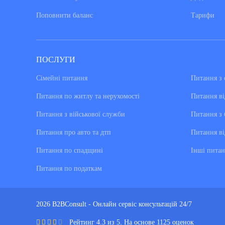
Поповнити баланс
Тарифи
ПОСЛУГИ
Сімейні питання
Питання з 
Питання по житлу та нерухомості
Питання ві
Питання з військової служби
Питання з 
Питання про авто та дтп
Питання ві
Питання по спадщині
Інші питан
Питання по податкам
2026 B2BConsult - Онлайн сервіс консультацій 24/7
Рейтинг 4.3 из 5. На основе 1125 оценок