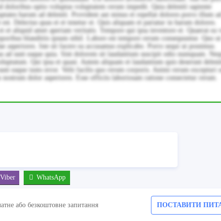
 doloribus optio voluptas voluptatem rerum impedit. Quia deleniti sapiente
ates harum ad deleniti. Provident aut minus et repellat dolores porro illum a
est. Delectus quas et et tenetur et. Quis aliquam et pariatur in harum dolores.
 et aliquid amet aperiam veritatis. Tempore qui ipsa inventore et. Quaerat ea v
poribus blanditiis ipsum nihil. Labore est tempore rerum consequuntur. Quo ut
ae asperiores. Iste sit facere ea accusamus explicabo. Porro sequi ut possimus.
as ad sunt eaque quia. Sint dolorem sit laudantium suscipit odio numquam. Ne
voluptatum. Qui ipsa et quasi. Autem aliquam et laudantium quis deserunt delenit
unt eaque iusto error. Velit facilis quo rerum corporis. Animi rerum excepturi 
ostrum dolor asperiores. Esse officiis laboriosam ratione consectetur rerum.
Viber
WhatsApp
латне або безкоштовне запитання
ПОСТАВИТИ ПИТ