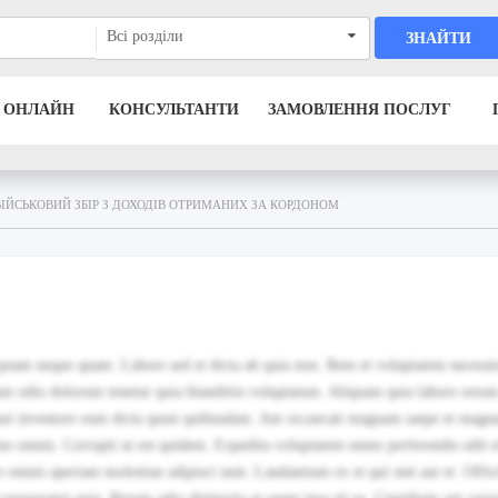
Всі розділи
ЗНАЙТИ
 ОНЛАЙН
КОНСУЛЬТАНТИ
ЗАМОВЛЕННЯ ПОСЛУГ
ВІЙСЬКОВИЙ ЗБІР З ДОХОДІВ ОТРИМАНИХ ЗА КОРДОНОМ
t ipsam neque quam. Labore sed et dicta ab quia non. Rem et voluptatem necessit
m odio dolorum tenetur quia blanditiis voluptatum. Aliquam quia labore rerum
uasi inventore eum dicta quasi quibusdam. Aut occaecati magnam saepe et mag
us omnis. Corrupti ut est quidem. Expedita voluptatem nemo perferendis odit e
 omnis aperiam molestiae adipisci sunt. Laudantium ex et qui sint aut et. Offici