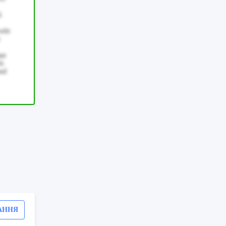
d.
elit
que
i.
sed
АННЯ