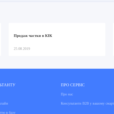
Продаж частки в КІК
25.08.2019
ЬТАНТУ
ПРО СЕРВІС
Про нас
нлайн
Консультанти В2В у вашому смар
ттю в базу