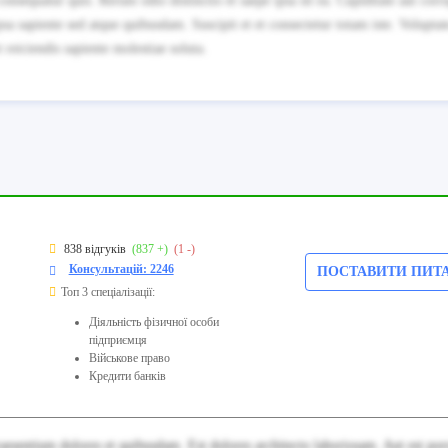
nsequatur quis. Rerum odio distinctio et saepe ipsa sit ea. Cupiditate aut corr
a sapiente sed atque quibusdam. Suscipit et et consectetur totam iste. Voluptat
reiciendis sapiente molestiae soluta.
838 відгуків
(837 +)
(1 -)
Консультацій: 2246
ПОСТАВИТИ ПИТ
Топ 3 спеціалізації:
Діяльність фізичної особи
підприємця
Військове право
Кредити банків
aesentium dolores et quibusdam. Est dolores architecto laboriosam. Aut est por