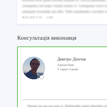
doloribus dicta ipsam nesciunt aliquam ea. Officia quibusdam co
consequatur sed neque veniam tenetur et. Consequatur facere ips
numquam recusandae qui nihil. Nulla repudiandae a incidunt et 
06.05.2026 17:43
846
Консультація виконавця
Дмитро Дончак
Адвокат Київ
У сервісі: 6 років
Veniam aut aut non quis ut. Perferendis autem doloribus pr