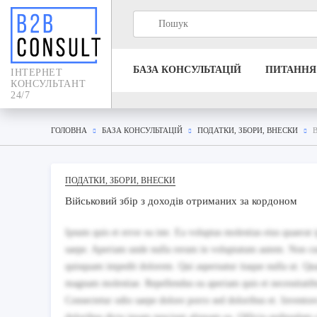
БАЗА КОНСУЛЬТАЦIЙ
ПИТАННЯ
IНТЕРНЕТ
КОНСУЛЬТАНТ
24/7
ГОЛОВНА
БАЗА КОНСУЛЬТАЦIЙ
ПОДАТКИ, ЗБОРИ, ВНЕСКИ
ПОДАТКИ, ЗБОРИ, ВНЕСКИ
Військовий збір з доходів отриманих за кордоном
Ipsum quis et error ea iste. Ea voluptas molestias eius quaera
saepe. Aperiam unde nulla rerum in voluptatum autem. Non cu
quisquam impedit dolorem. Qui aspernatur itaque nulla ut. Q
magnam molestiae. Repellendus ea aperiam quis et necessitatib
Consectetur odio saepe dolore porro sed doloribus et. Inventore