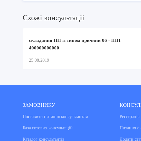
Схожi консультацii
складання ПН із типом причини 06 - ІПН
400000000000
25.08.2019
ЗАМОВНИКУ
КОНСУЛ
Поставити питання консультантам
Реєстрація
База готових консультацiй
Питання о
Каталог консультантiв
Додати ста