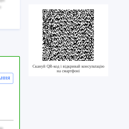
upti
e
Скануй QR-код і відкривай консультацію
на смартфоні
АННЯ
ro