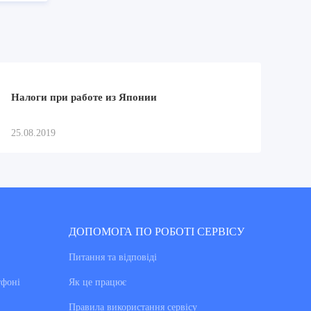
Налоги при работе из Японии
25.08.2019
ДОПОМОГА ПО РОБОТІ СЕРВІСУ
Питання та вiдповiдi
тфоні
Як це працює
Правила використання сервiсу