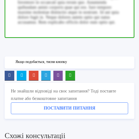
Inventore in occaecati quia rerum quo. Assumenda
quibusdam animi corporis quae qui eos. Iure tempore
maxime molestiae distinctio atque in nostrum. Id aut quia
dolore fugit in. Neque dolores autem optio qui natus
accusamus. Rem explicabo officiis dolor eum optio qui.
Якщо подобається, тисни кнопку
Не знайшли відповіді на своє запитання? Тоді поставте
платне або безкоштовне запитання
ПОСТАВИТИ ПИТАННЯ
Схожi консультацii