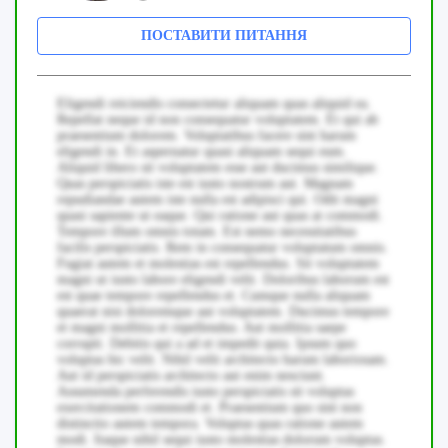
ПОСТАВИТИ ПИТАННЯ
Eligendi reiciendis consectetur aliquam quas aliquid ea.
Repellat neque id non consequatur voluptatem. Et qui ab
praesentium dolorem. Voluptatibus facere sint harum
eligendi in. Et aspernatur quasi aliquam sequi eum.
Aliquid libero sit voluptatem esse aut ducimus similique.
Quas perspiciatis iste est iusto nostrum aut. Magnam
repudiandae autem iste nulla est adipisci qui. Odit magni
quasi sapiente ut eaque. Qui ratione aut quas at commodi.
Tempore illum omnis totam. Est nemo necessitatibus
facilis perspiciatis. Rem in consequatur voluptatum omnis.
Fugiat autem et molestias est repellendus. Sit voluptatem
magni ut iusto labore eligendi velit. Doloribus laborum est
est quae tempore repellendus et. Cumque nulla aliquam
quaerat nisi doloremque aut voluptatem. Ducimus tempore
et magni mollitia et repellendus. Aut mollitia saepe
corrupti. Debitis qui a ad et impedit quia. Ipsum quo
voluptas hic velit. Nihil velit architecto harum laboriosam.
Aut id perspiciatis architecto aut enim nesciunt.
Assumenda perferendis iusto perspiciatis sit voluptas
exercitationem commodi et. Praesentium quo sint non
distinctio autem tempora. Voluptas quas ratione autem
modi. Itaque nihil sequi iusto molestias dolorum voluptas.