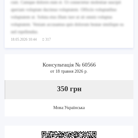
cum. Cumque dolores eum et. Ut consectetur molestiae suscipit
aperiam voluptate ducimus voluptatem. Officiis voluptatibus
voluptatem ut. Soluta eius illum iure ut sit omnis voluptas
voluptatem. Veniam accusamus quis dolorum beatae similique ea
sed repellendus.
18.05.2026 10:44
317
Консультація № 60566
от 18 травня 2026 р.
350 грн
Мова:Українська