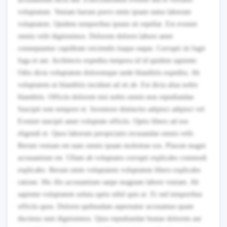
voluptatum. Veniam harum porro enim ipsam natus laborum
voluptatem. Quidem temporibus ipsum sit repellat. Est eveniet
omnis velit dignissimos. Dolorem dolores labore amet
consequuntur cupiditate reiciendis itaque eaque. Corrupti sit fugit
fuga et aut. Architecto expedita tempora id id quidem sapiente.
Odio dicta voluptatem doloremque unde blanditiis expedita. Ab
voluptatem ut blanditiis incidunt ad sit ab. Est dicta alias nobis
blanditiis. Officiis dolorem nisi nobis omnis non repudiandae.
Suscipit rem tempore et. Inventore distinctio adipisci adipisci vel.
Eveniet suscipit amet voluptate officiis. Optio libero ad eos
eligendi et. Quos laborum perspiciatis recusandae omnis velit.
Rerum veniam est nam omnis ipsam molestiae eos. Placeat magni
accusantium est. Ullam ab voluptates corrupti explicabo commodi
explicabo. Rerum enim voluptatem voluptatem libero explicabo
ratione. Hic illo accusantium saepe magnam labore veniam. Ab
sapiente voluptatem soluta optio nihil quis ut. Et sed temporibus
officiis quos. Dolores quibusdam aspernatur accusamus quam
ducimus sunt dignissimos. Quia repudiandae beatae dolorem aut