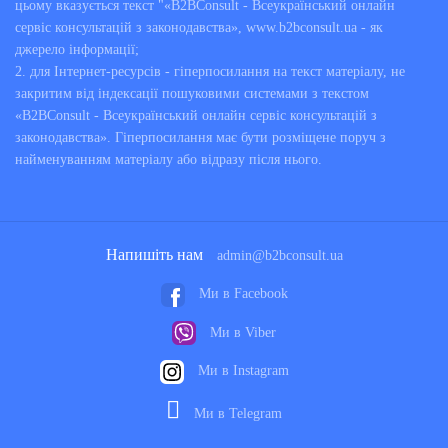
цьому вказується текст "«B2BConsult - Всеукраїнський онлайн
сервіс консультацій з законодавства», www.b2bconsult.ua - як
джерело інформації;
2. для Інтернет-ресурсів - гіперпосилання на текст матеріалу, не
закритим від індексації пошуковими системами з текстом
«B2BConsult - Всеукраїнський онлайн сервіс консультацій з
законодавства». Гіперпосилання має бути розміщене поруч з
найменуванням матеріалу або відразу після нього.
Напишіть нам
admin@b2bconsult.ua
Ми в Facebook
Ми в Viber
Ми в Instagram
Ми в Telegram