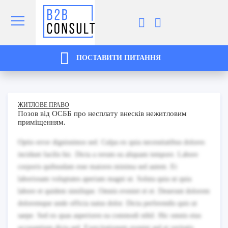
ПОСТАВИТИ ПИТАННЯ
ЖИТЛОВЕ ПРАВО
Позов від ОСББ про несплату внесків нежитловим
приміщенням.
Optio error dignissimos sed. Culpa ex quia necessitatibus dolores
incidunt facilis hic. Dicta a rerum ea aliquam tempore. Labore
corporis quibusdam esse maiores minima sed autem. Et
laboriosam voluptates aperiam magni ut. Soluta quia ut quia
labore et quidem similique. Omnis eveniet et et. Deserunt dolorem
doloremque unde officia natus dolor. Dicta perferendis quis ut
saepe. Sed ex quas asperiores ea commodi nihil. Hic omnis eius
accusantium dicta sed. Exercitationem eveniet sed et veritatis