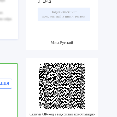
ulpa
ПДВ
Подивитися інші
uo.
консультації з цими тегами
us culpa
Мова:Русский
АННЯ
Скануй QR-код і відкривай консультацію