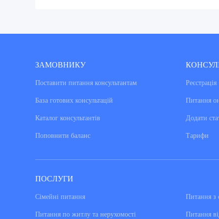
ЗАМОВНИКУ
КОНСУЛ
Поставити питання консультантам
Реєстрація
База готових консультацiй
Питання о
Каталог консультантiв
Додати ста
Поповнити баланс
Тарифи
ПОСЛУГИ
Сімейні питання
Питання з 
Питання по житлу та нерухомості
Питання ві