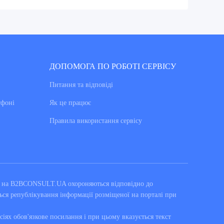
ДОПОМОГА ПО РОБОТІ СЕРВІСУ
Питання та вiдповiдi
тфоні
Як це працює
Правила використання сервiсу
ні на B2BCONSULT.UA охороняються відповідно до
ься републікування інформації розміщеної на порталі при
сіях обов'язкове посилання і при цьому вказується текст