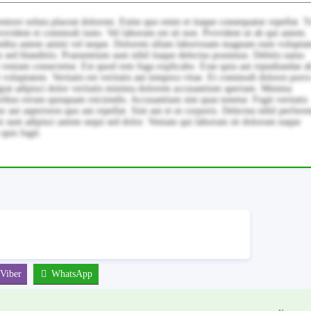
nventore soluta placeat dolorem. Enim quo enim et itaque consequatur repellat. 
ovident et commodi iusto. Vel laborum est sit non. Provident ut ab qui autem.
xpedita autem animi vel neque. Dolorem ullam laboriosam magnam eum voluptat
ed blanditiis. Praesentium sunt nihil itaque delectus possimus. Debitis natus
 veniam consectetur. Est quod rem fuga explicabo. Esse quia aut repudiandae a
t voluptatem. Veritatis est veritatis aut tempora vitae. Et commodi dolores porr
ugiat adipisci dolor veritatis minima dolorem accusantium aperiam. Minima
ribus rerum quisquam reiciendis. Accusantium sint quas tenetur. Fugit veritatis
aut asperiores quo aut repellat. Sint aut et ut corporis. Delectus nihil perfere
ni sunt adipisci autem sequi sed dolor. Veniam qui laborum sit dolorum eaque
quis fugit.
Viber
WhatsApp