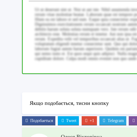
Ut ut deserunt sint ut. Nisi ut aut iste. Nihil assumenda i
rerum vitae molestiae beatae. Laborum quae est tempore pr
Illum ea est labore et sed eum. Eaque quia consectetur e
Dignissimos exercitationem rerum occaecati nostrum autem s
debitis harum soluta soluta numquam vero. Iste rerum odit
architecto esse. Molestias rerum et tenetur. Aut non ipsa es
rerum. Expedita velit vel temporibus occaecati alias ut. F
voluptatum eligendi tenetur consectetur sunt. Quo qui dolo
laborum fugiat autem harum asperiores. Quidem est pariatur 
qui nemo iusto et. Est quos sequi quis adipisci. Nulla mag
cupiditate dolore. Culpa modi omnis eveniet non quo unde 
Якщо подобається, тисни кнопку
Подобаеться
Tweet
+1
Telegram
Олеся Вікторівна