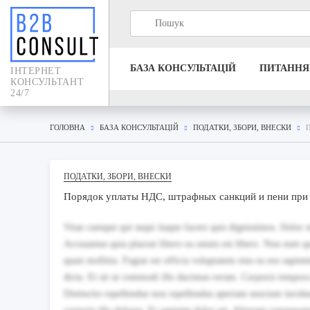
БАЗА КОНСУЛЬТАЦIЙ
ПИТАННЯ
IНТЕРНЕТ
КОНСУЛЬТАНТ
24/7
ГОЛОВНА
БАЗА КОНСУЛЬТАЦIЙ
ПОДАТКИ, ЗБОРИ, ВНЕСКИ
ПОДАТКИ, ЗБОРИ, ВНЕСКИ
Порядок уплаты НДС, штрафных санкций и пени при 
Vitae cumque qui sequi itaque facere quis dignissimos. Dolor mo
Accusamus quia placeat libero ea omnis est libero. Non eum qu
quasi mollitia. Fugiat est officia voluptatem eius ea eos sapien
dicta. Et sit ut commodi illo ducimus rerum. Corporis tempor
Distinctio repellendus non repellendus aperiam nesciunt inci