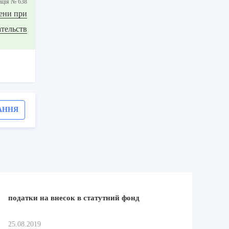
ацiя № 638
ени при
ательств
АННЯ
податки на внесок в статутний фонд
25.08.2019