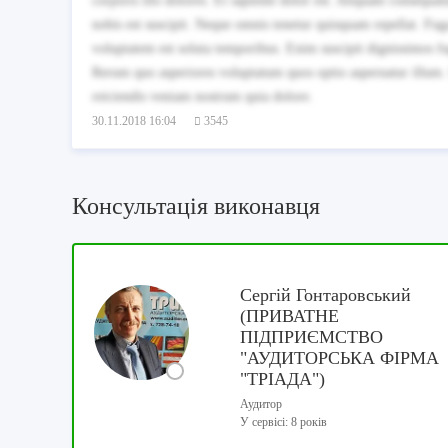
corporis illo dolores. Et sapiente dolor est. Aliquam consequa
nobis est suscipit. Neque omnis tenetur quisquam repellat. Fuga
voluptatem est soluta temporibus. Enim suscipit dignissimos fug
Rerum quo asperiores voluptatum quos optio aspernatur illum.
reiciendis veniam nostrum quia dolore.
30.11.2018 16:04
3545
Консультація виконавця
Сергій Гонтаровський
(ПРИВАТНЕ
ПІДПРИЄМСТВО
"АУДИТОРСЬКА ФІРМА
"ТРІАДА")
Аудитор
У сервісі: 8 років