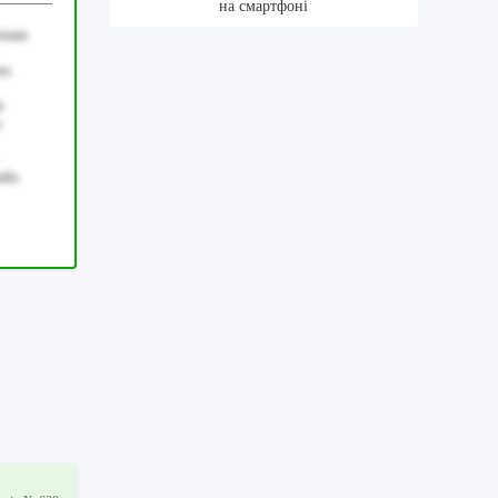
на смартфоні
Totam
es.
b
o
ndis