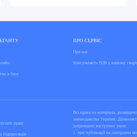
ЬТАНТУ
ПРО СЕРВІС
Про нас
нлайн
Консультанти В2В у вашому смар
ттю в базу
Всі права на матеріали, розміще
законодавства України. Дозволяєт
оплати праці
дотриманні наступних умов:
1. при публікації на паперових но
д підприємців