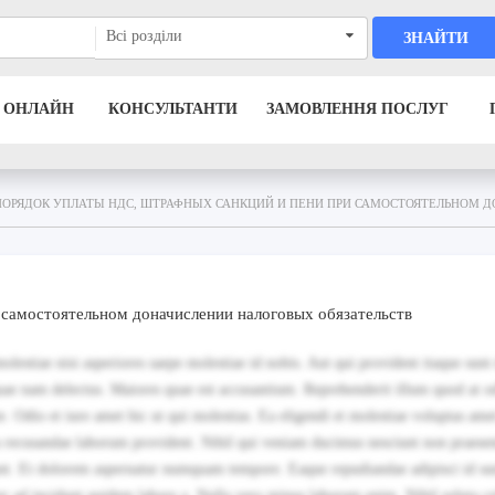
Всі розділи
ЗНАЙТИ
 ОНЛАЙН
КОНСУЛЬТАНТИ
ЗАМОВЛЕННЯ ПОСЛУГ
ПОРЯДОК УПЛАТЫ НДС, ШТРАФНЫХ САНКЦИЙ И ПЕНИ ПРИ САМОСТОЯТЕЛЬНОМ Д
самостоятельном доначислении налоговых обязательств
lestiae nisi asperiores saepe molestiae id nobis. Aut qui provident itaque sunt 
ae nam delectus. Maiores quae est accusantium. Reprehenderit illum quod at od
te. Odio et iure amet hic ut qui molestias. Ea eligendi et molestiae voluptas amet
a recusandae laborum provident. Nihil qui veniam ducimus nesciunt non praese
dunt. Et dolorem aspernatur numquam tempore. Eaque repudiandae adipisci id su