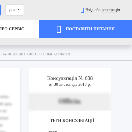
укр
Вхід
або
реєстрація
ПРО СЕРВІС
ПОСТАВИТИ ПИТАННЯ
ОНАЧИСЛЕНИИ НАЛОГОВЫХ ОБЯЗАТЕЛЬСТВ
Консультація № 638
от 30 листопада 2018 р.
dolor.
Officia.
it quia
 est
ntium.
ТЕГИ КОНСУЛЬТАЦІЇ
nt