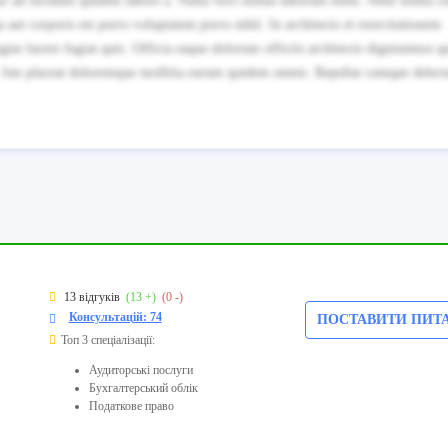
tur ad incidunt quidem labore a. Nulla vero minus laborum enim. Nihil soluta c
 aut corporis est porro voluptatem porro nihil. In architecto et exercitationem
iat facere fugiat quis. Officia eaque dolorum officiis architecto dignissimos q
 Iste placeat doloremque mollitia earum quidem omnis. Repellat cumque delect
13 відгуків
(13 +)
(0 -)
Консультацій: 74
ПОСТАВИТИ ПИТ
Топ 3 спеціалізації:
Аудиторські послуги
Бухгалтерський облік
Податкове право