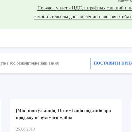
Консульт
Порядок уплаты НДС, штрафных санкций и п
самостоятельном доначислении налоговых обяз
латне або безкоштовне запитання
ПОСТАВИТИ ПИТ
[Міні-консультація] Оптимізація податків при
продажу нерухомого майна
25.08.2019