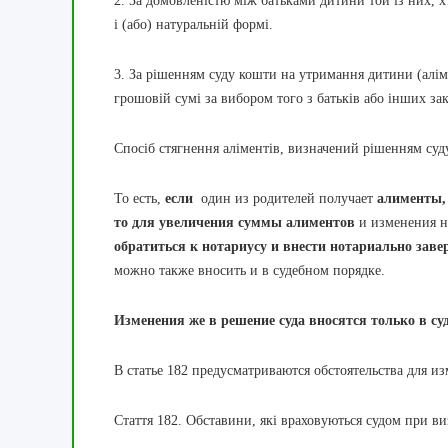
2. За домовленістю між батьками дитини той із них, х
і (або) натуральній формі.
3. За рішенням суду кошти на утримання дитини (алімен
грошовій сумі за вибором того з батьків або інших з
Спосіб стягнення аліментів, визначений рішенням суд
То есть,
если
один из родителей получает
алименты,
то для увеличения суммы алиментов
и изменения н
обратиться к нотариусу и внести нотариально заве
можно также вносить и в судебном порядке.
Изменения же в решение суда вносятся только в с
В статье 182 предусматриваются обстоятельства для и
Стаття 182.
Обставини, які враховуються судом при ви