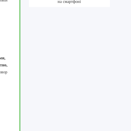
шовій
на смартфоні
ми,
тно,
овор