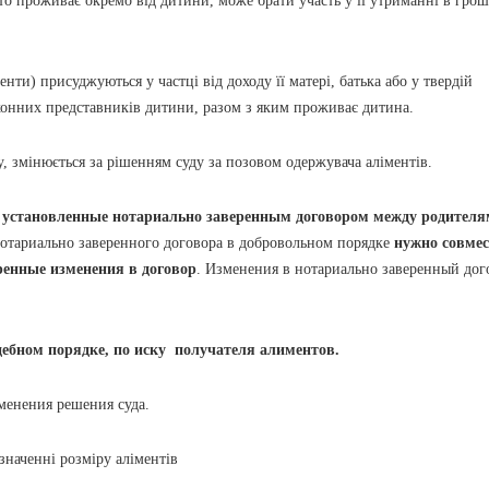
то проживає окремо від дитини, може брати участь у її утриманні в гро
ти) присуджуються у частці від доходу її матері, батька або у твердій
аконних представників дитини, разом з яким проживає дитина.
у, змінюється за рішенням суду за позовом одержувача аліментів.
 установленные нотариально заверенным договором между родителя
отариально заверенного договора в добровольном порядке
нужно совмес
ренные изменения в договор
. Изменения в нотариально заверенный дог
удебном порядке, по иску получателя алиментов.
зменения решения суда.
значенні розміру аліментів