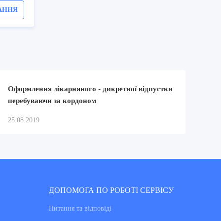
АННЯ
Оформлення лікарняного - дикретної відпустки
перебуваючи за кордоном
25.08.2019
ДОПОМОГА ПО РОБОТІ СЕРВІСУ
Питання та вiдповiдi