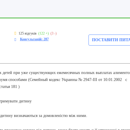
125 відгуків
(122 +)
(3 -)
Консультацій: 287
ПОСТАВИТИ ПИТ
 детей при уже существующих ежемесячных полных выплатах алименто
вумя способами (Семейный кодекс Украины № 2947-III от 10.01.2002 с
татья 181 )
утримувати дитину
 дитину визначаються за домовленістю між ними.