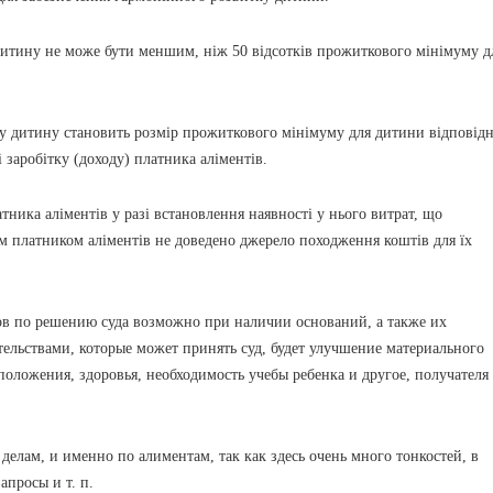
дитину не може бути меншим, ніж 50 відсотків прожиткового мінімуму д
у дитину становить розмір прожиткового мінімуму для дитини відповід
 заробітку (доходу) платника аліментів.
тника аліментів у разі встановлення наявності у нього витрат, що
им платником аліментів не доведено джерело походження коштів для їх
в по решению суда возможно при наличии оснований, а также их
тельствами, которые может принять суд, будет улучшение материального
оложения, здоровья, необходимость учебы ребенка и другое, получателя
делам, и именно по алиментам, так как здесь очень много тонкостей, в
апросы и т. п.