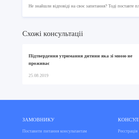
Не знайшли відповіді на своє запитання? Тоді поставте п
Схожi консультацii
Підтвердення утримання дитини яка зі мною не
проживає
25.08.2019
ЗАМОВНИКУ
КОНСУЛ
Поставити питання консультантам
Реєстрація