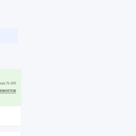
ацiя № 666
иментов