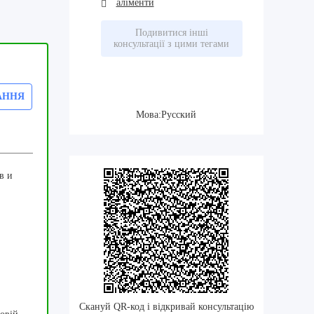
аліменти
Подивитися інші
консультації з цими тегами
АННЯ
Мова:Русский
в и
Скануй QR-код і відкривай консультацію