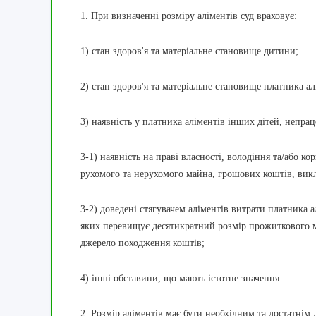
1. При визначенні розміру аліментів суд враховує:
1) стан здоров'я та матеріальне становище дитини;
2) стан здоров'я та матеріальне становище платника ал
3) наявність у платника аліментів інших дітей, непрац
3
-
1
) наявність на праві власності, володіння та/або к
рухомого та нерухомого майна, грошових коштів, викл
3
-
2
) доведені стягувачем аліментів витрати платника 
яких перевищує десятикратний розмір прожиткового м
джерело походження коштів;
4) інші обставини, що мають істотне значення.
2. Розмір аліментів має бути необхідним та достатнім