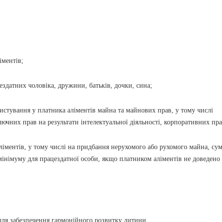
іментів;
ездатних чоловіка, дружини, батьків, дочки, сина;
ористування у платника аліментів майна та майнових прав, у тому числі
ючних прав на результати інтелектуальної діяльності, корпоративних пра
аліментів, у тому числі на придбання нерухомого або рухомого майна, су
інімуму для працездатної особи, якщо платником аліментів не доведено
 для забезпечення гармонійного розвитку дитини.