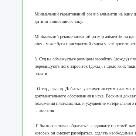
Мінімальний гарантований розмір аліментів на одну 
дитини відповідного віку.
Мінімальний рекомендований розмір аліментів на одн
віку і може бути присуджений судом у разі достатності
3. Суд не обмежується розміром заробітку (доходу) пла
перевищують його заробіток (дохід), і щодо яких так
оплати.
Отсюда вывод: Добиться увеличения суммы алименто
документального обоснования в иске. Вескими доказа
положения плательщика, и ухудшение материального п
алиментов.
Я бы посоветовал обратиться к адвокату по семейным 
которых он сможет разобраться, сделать необходимые з