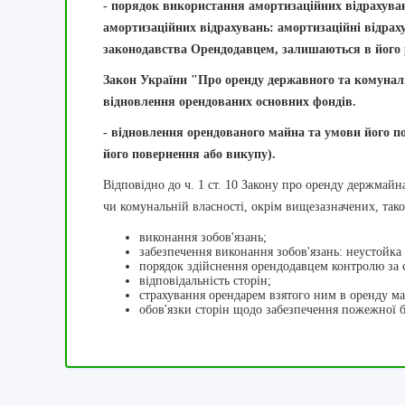
- порядок використання амортизаційних відрахува
амортизаційних відрахувань: амортизаційні відрах
законодавства Орендодавцем, залишаються в його 
Закон України "Про оренду державного та комунал
відновлення орендованих основних фондів.
- відновлення орендованого майна та умови його п
його повернення або викупу).
Відповідно до ч. 1 ст. 10 Закону про оренду держмай
чи комунальній власності, окрім вищезазначених, тако
виконання зобов'язань;
забезпечення виконання зобов'язань: неустойка 
порядок здійснення орендодавцем контролю за с
відповідальність сторін;
страхування орендарем взятого ним в оренду ма
обов'язки сторін щодо забезпечення пожежної 