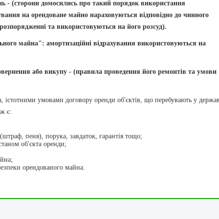
нь - (сторони домосились про такий порядок використання
ування на орендоване майно нараховуються відповідно до чинного
розпорядженні та використовуються на його розсуд).
ьного майна": амортизаційні відрахування використовуються на
овернення або викупу - (правила проведення його ремонтів та умови
на, істотними умовами договору оренди об'єктів, що перебувають у держа
ж є:
(штраф, пеня), порука, завдаток, гарантія тощо;
таном об'єкта оренди;
йна;
безпеки орендованого майна.