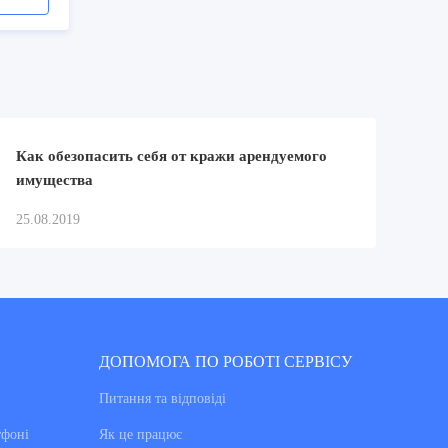
Как обезопасить себя от кражи арендуемого
имущества
25.08.2019
ДОПОМОГА ПО РОБОТІ СЕРВІСУ
Питання та вiдповiдi
тфоні
Як це працює