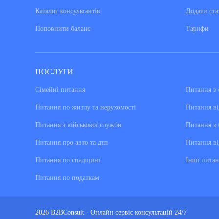
Каталог консультантiв
Додати ста
Поповнити баланс
Тарифи
ПОСЛУГИ
Сімейні питання
Питання з 
Питання по житлу та нерухомості
Питання ві
Питання з військової служби
Питання з 
Питання про авто та дтп
Питання ві
Питання по спадщині
Інші питан
Питання по податкам
2026 B2BConsult - Онлайн сервіс консультацій 24/7