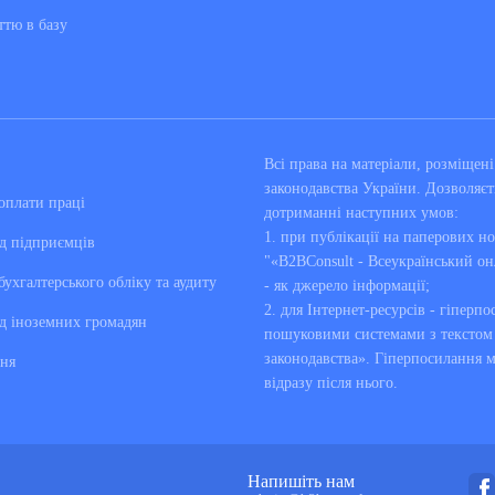
ттю в базу
Всі права на матеріали, розміще
законодавства України. Дозволяєт
оплати праці
дотриманні наступних умов:
1. при публікації на паперових но
д підприємців
"«B2BConsult - Всеукраїнський он
бухгалтерського обліку та аудиту
- як джерело інформації;
2. для Інтернет-ресурсів - гіперпо
д іноземних громадян
пошуковими системами з текстом «
законодавства». Гіперпосилання 
ня
відразу після нього.
Напишіть нам