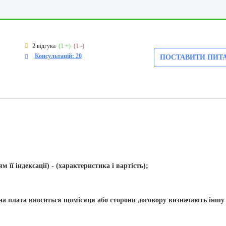
2 відгука
(1 +)
(1 -)
Консультацій: 20
ПОСТАВИТИ ПИТ
м її індексації) - (характеристика і вартість);
ендна плата вноситься щомісяця або сторони договору визначають іншу