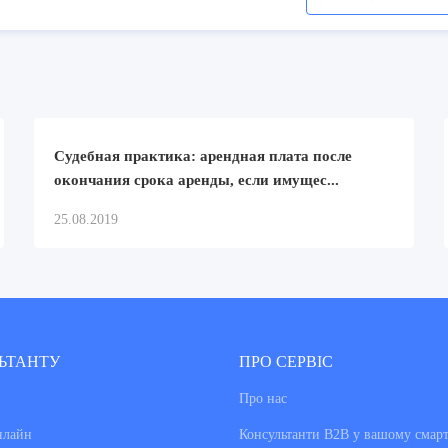
Судебная практика: арендная плата после
окончания срока аренды, если имущес...
25.08.2019
ЬТАНТУ
ПРО СЕРВІС
Про нас
нлайн
Консультанти В2В у вашому смар