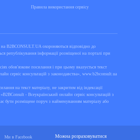
Правила використання сервiсу
ні на B2BCONSULT.UA охороняються відповідно до
ься републікування інформації розміщеної на порталі при
сіях обов'язкове посилання і при цьому вказується текст
лайн сервіс консультацій з законодавства», www.b2bconsult.ua
силання на текст матеріалу, не закритим від індексації
B2BConsult - Всеукраїнський онлайн сервіс консультацій з
має бути розміщене поруч з найменуванням матеріалу або
Можна розраховуватися
Ми в Facebook