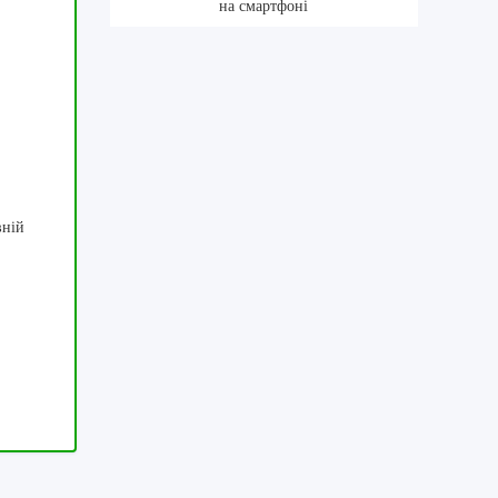
на смартфоні
вній