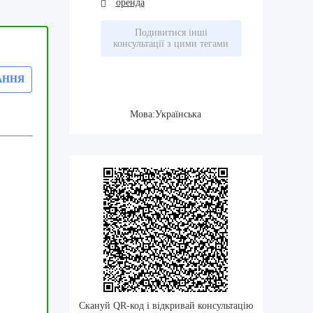
оренда
Подивитися інші
консультації з цими тегами
АННЯ
Мова:Українська
Скануй QR-код і відкривай консультацію