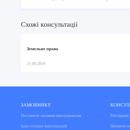
Схожi консультацii
Земельне право
25.08.2019
ЗАМОВНИКУ
КОНСУЛ
Поставити питання консультантам
Реєстрація
База готових консультацiй
Питання о