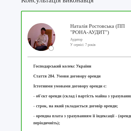
Консультація виконавця
Наталія Ростовська (ПП
"РОНА-АУДИТ")
Аудитор
У сервісі: 7 років
Господарський колекс України
Стаття 284. Умови договору оренди
Істотними умовами договору оренди є:
- об'єкт оренди (склад і вартість майна з урахування
- строк, на який укладається договір оренди;
- орендна плата з урахуванням її індексації - (ор
періодичніть);