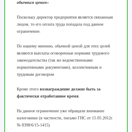
обычным ценам
»
Поскольку директор предприятия является связанным
лицом, то его оплата труда попадала под данное
ограничение.
По нашему мнению, обычной ценой для этих целей
являются выплаты оговоренные нормами трудового
законодательства (так же ведомственными
нормативными документами), коллективным и
трудовым договором.
Кроме этого
вознаграждение должно быть за
фактически отработанное время
.
На данное ограничение уже обращали внимание
налоговики (в частности, письмо ГНС от 15.05.2012г.
№ 8398/6/15-1415).