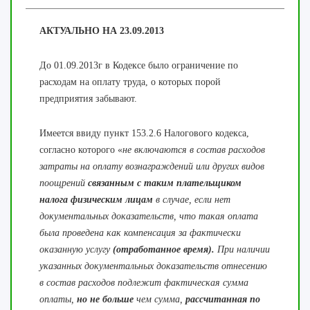
АКТУАЛЬНО НА 23.09.2013
До 01.09.2013г в Кодексе было ограничение по
расходам на оплату труда, о которых порой
предприятия забывают.
Имеется ввиду пункт 153.2.6 Налогового кодекса,
согласно которого «
не включаются в состав расходов
затраты на оплату вознаграждений или других видов
поощрений
связанным с таким плательщиком
налога физическим лицам
в случае, если нет
документальных доказательств, что такая оплата
была проведена как компенсация за фактически
оказанную услугу
(отработанное время).
При наличии
указанных документальных доказательств отнесению
в состав расходов подлежит фактическая сумма
оплаты,
но не больше
чем сумма,
рассчитанная по