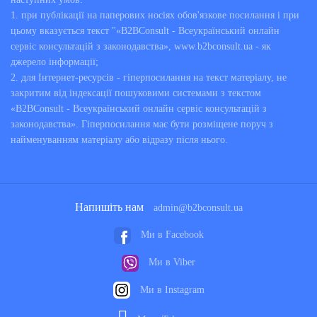
1. при публікації на паперових носіях обов'язкове посилання і при
цьому вказується текст "«B2BConsult - Всеукраїнський онлайн
сервіс консультацій з законодавства», www.b2bconsult.ua - як
джерело інформації;
2. для Інтернет-ресурсів - гіперпосилання на текст матеріалу, не
закритим від індексації пошуковими системами з текстом
«B2BConsult - Всеукраїнський онлайн сервіс консультацій з
законодавства». Гіперпосилання має бути розміщене поруч з
найменуванням матеріалу або відразу після нього.
Напишіть нам
admin@b2bconsult.ua
Ми в Facebook
Ми в Viber
Ми в Instagram