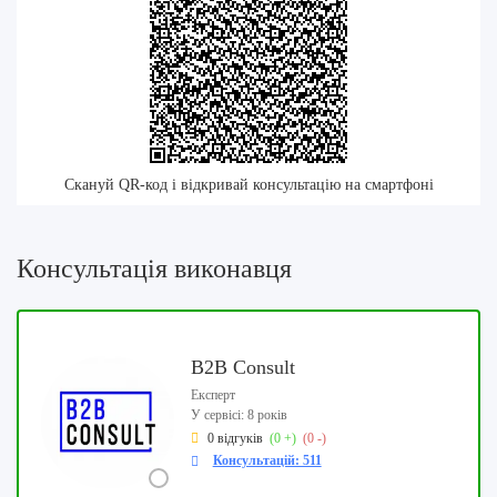
Скануй QR-код і відкривай консультацію на смартфоні
Консультація виконавця
B2B Consult
Експерт
У сервісі: 8 років
0 відгуків
(0 +)
(0 -)
Консультацій: 511