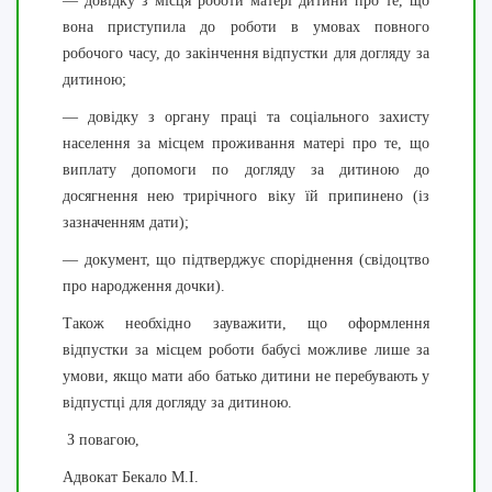
— довідку з місця роботи матері дитини про те, що
вона приступила до роботи в умовах повного
робочого часу, до закінчення відпустки для догляду за
дитиною;
— довідку з органу праці та соціального захисту
населення за місцем проживання матері про те, що
виплату допомоги по догляду за дитиною до
досягнення нею трирічного віку їй припинено (із
зазначенням дати);
— документ, що підтверджує споріднення (свідоцтво
про народження дочки).
Також необхідно зауважити, що оформлення
відпустки за місцем роботи бабусі можливе лише за
умови, якщо мати або батько дитини не перебувають у
відпустці для догляду за дитиною.
З повагою,
Адвокат Бекало М.І.