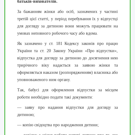
батьків-вихователів.
За бажанням жінки або осіб, зазначених у частині
третій цієї статті, у період перебування їх у відпустці
для догляду за дитиною вони можуть працювати на
умовах неповного робочого часу або вдома.
Як зазначено у ст. 181 Кодексу законів про працю
України та ст. 20 Закону України «Про відпустки»,
відпустка для догляду за дитиною до досягнення нею
трирічного віку надається за заявою жінки та
оформляється наказом (розпорядженням) власника або
уповноваженого ним органу.
Так, бабусі для оформлення відпустки за місцем
роботи необхідно подати такі документи:
— заяву про надання відпустки для догляду за
дитиною;
— копію свідоцтва про народження дитини;