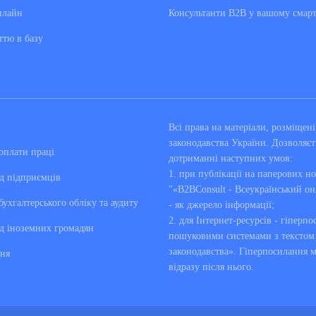
нлайн
Консультанти В2В у вашому смар
ттю в базу
Всі права на матеріали, розміще
законодавства України. Дозволяєт
оплати праці
дотриманні наступних умов:
1. при публікації на паперових но
д підприємців
"«B2BConsult - Всеукраїнський он
бухгалтерського обліку та аудиту
- як джерело інформації;
2. для Інтернет-ресурсів - гіперпо
д іноземних громадян
пошуковими системами з текстом «
законодавства». Гіперпосилання 
ня
відразу після нього.