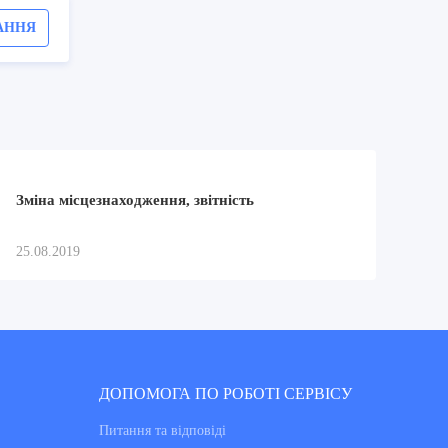
АННЯ
Зміна місцезнаходження, звітність
25.08.2019
ДОПОМОГА ПО РОБОТІ СЕРВІСУ
Питання та вiдповiдi