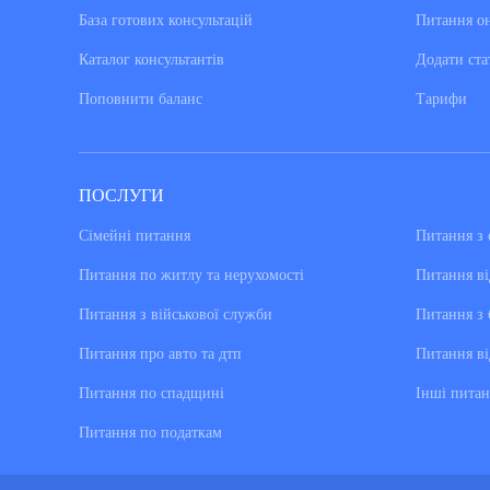
База готових консультацiй
Питання о
Каталог консультантiв
Додати ста
Поповнити баланс
Тарифи
ПОСЛУГИ
Сімейні питання
Питання з 
Питання по житлу та нерухомості
Питання ві
Питання з військової служби
Питання з 
Питання про авто та дтп
Питання ві
Питання по спадщині
Інші питан
Питання по податкам