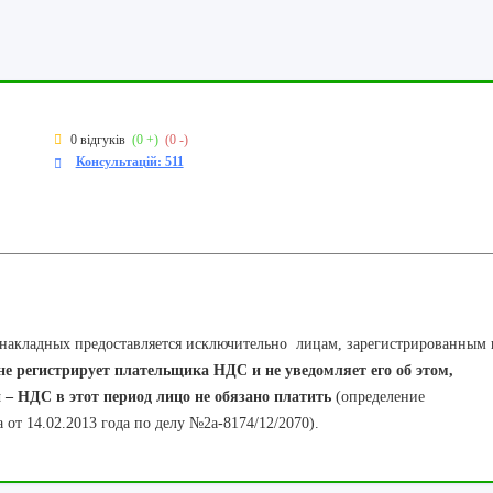
0 відгуків
(0 +)
(0 -)
Консультацій: 511
 накладных предоставляется исключительно лицам, зарегистрированным 
не регистрирует плательщика НДС и не уведомляет его об этом,
и
– НДС в этот период лицо не обязано платить
(определение
от 14.02.2013 года по делу №2а-8174/12/2070).