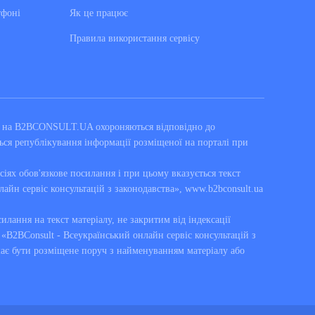
тфоні
Як це працює
Правила використання сервiсу
ні на B2BCONSULT.UA охороняються відповідно до
ься републікування інформації розміщеної на порталі при
сіях обов'язкове посилання і при цьому вказується текст
лайн сервіс консультацій з законодавства», www.b2bconsult.ua
силання на текст матеріалу, не закритим від індексації
B2BConsult - Всеукраїнський онлайн сервіс консультацій з
має бути розміщене поруч з найменуванням матеріалу або