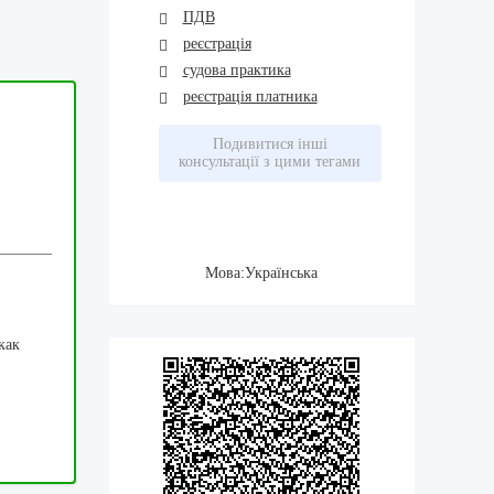
ПДВ
реєстрація
судова практика
реєстрація платника
Подивитися інші
консультації з цими тегами
Мова:Українська
как