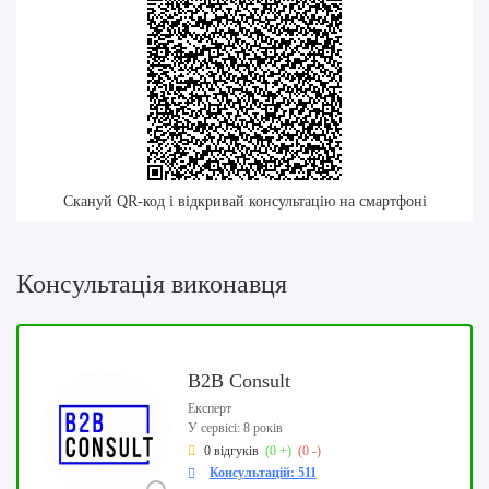
Скануй QR-код і відкривай консультацію на смартфоні
Консультація виконавця
B2B Consult
Експерт
У сервісі: 8 років
0 відгуків
(0 +)
(0 -)
Консультацій: 511