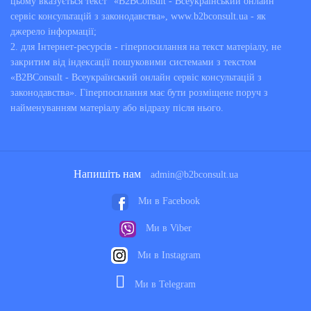
цьому вказується текст "«B2BConsult - Всеукраїнський онлайн
сервіс консультацій з законодавства», www.b2bconsult.ua - як
джерело інформації;
2. для Інтернет-ресурсів - гіперпосилання на текст матеріалу, не
закритим від індексації пошуковими системами з текстом
«B2BConsult - Всеукраїнський онлайн сервіс консультацій з
законодавства». Гіперпосилання має бути розміщене поруч з
найменуванням матеріалу або відразу після нього.
Напишіть нам
admin@b2bconsult.ua
Ми в Facebook
Ми в Viber
Ми в Instagram
Ми в Telegram