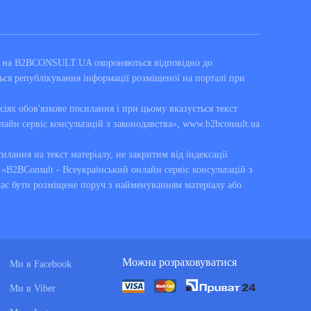
ні на B2BCONSULT.UA охороняються відповідно до
ься републікування інформації розміщеної на порталі при
сіях обов'язкове посилання і при цьому вказується текст
лайн сервіс консультацій з законодавства», www.b2bconsult.ua
силання на текст матеріалу, не закритим від індексації
B2BConsult - Всеукраїнський онлайн сервіс консультацій з
має бути розміщене поруч з найменуванням матеріалу або
Можна розраховуватися
Ми в Facebook
Ми в Viber