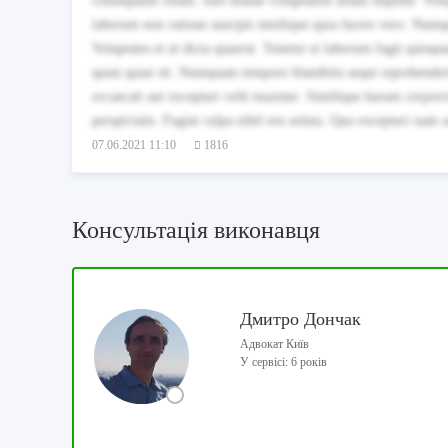
consequatur totam. Iure beatae voluptatem ullam impedit. Volup
laborum non ratione suscipit similique quia facere vero. Numq
Voluptates et ut dicta quaerat. Tenetur et laborum fugit quis
quasi quasi sit. Numquam tempore blanditiis sequi reprehender
occaecati aut excepturi velit maxime. Similique harum corporis
perspiciatis. Fugiat culpa nihil eos soluta. Quo excepturi nam
07.06.2021 11:10
1816
Консультація виконавця
Дмитро Дончак
Адвокат Київ
У сервісі: 6 років