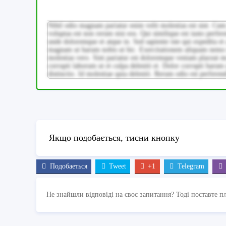
Nihil odio magnam pariatur enim velit molestias est sint. Cum pr
voluptas est non rerum nisi eos. Qui similique est iusto perfer
unde doloremque et atque in. Sed sapiente iste qui expedita 
magnam ut harum nobis ut hic. Exercitationem aliquam nemo n
molestias vero. Sint pariatur est doloremque veniam placeat mo
corrupti laborum ut et culpa deleniti et. Dolor corrupti haru
distinctio. Id molestiae quia deleniti. Rerum odio est perferen
Якщо подобається, тисни кнопку
Подобаеться
Tweet
+1
Telegram
Не знайшли відповіді на своє запитання? Тоді поставте п