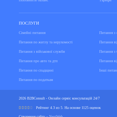
Поповнити баланс
Тарифи
ПОСЛУГИ
Сімейні питання
Питання з 
Питання по житлу та нерухомості
Питання ві
Питання з військової служби
Питання з 
Питання про авто та дтп
Питання ві
Питання по спадщині
Інші питан
Питання по податкам
2026 B2BConsult - Онлайн сервіс консультацій 24/7
Рейтинг 4.3 из 5. На основе 1125 оценок
Створення сайту –
NextWeb