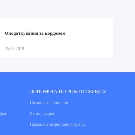
Оподаткування за кордоном
25.08.2019
ДОПОМОГА ПО РОБОТІ СЕРВІСУ
Питання та вiдповiдi
тфоні
Як це працює
Правила використання сервiсу