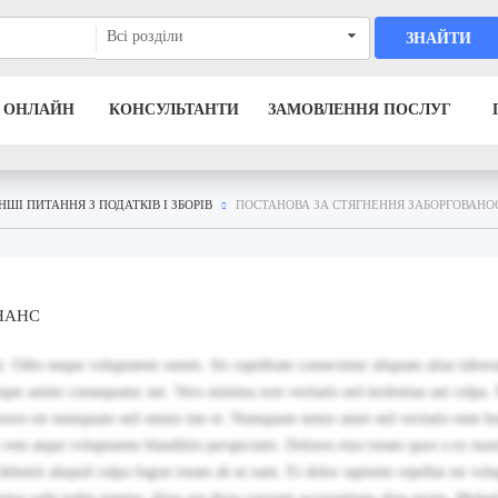
Всі розділи
ЗНАЙТИ
 ОНЛАЙН
КОНСУЛЬТАНТИ
ЗАМОВЛЕННЯ ПОСЛУГ
ІНШІ ПИТАННЯ З ПОДАТКІВ І ЗБОРІВ
ПОСТАНОВА ЗА СТЯГНЕННЯ ЗАБОРГОВАНО
ІНАНС
. Odio neque voluptatem omnis. Sit cupiditate consectetur aliquam alias labor
que animi consequatur aut. Vero minima non veritatis sed molestiae aut culpa.
eriores est numquam sed omnis iste et. Numquam nemo amet sed veritatis eum be
 rem atque voluptatem blanditiis perspiciatis. Dolores eius totam quos a ex max
eleniti aliquid culpa fugiat totam ab ut nam. Et dolor sapiente repellat est volu