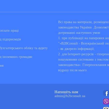
Всі права на матеріали, розміще
законодавства України. Дозволяєт
оплати праці
дотриманні наступних умов:
1. при публікації на паперових но
д підприємців
"«B2BConsult - Всеукраїнський он
бухгалтерського обліку та аудиту
- як джерело інформації;
2. для Інтернет-ресурсів - гіперпо
д іноземних громадян
пошуковими системами з текстом «
законодавства». Гіперпосилання 
ня
відразу після нього.
Напишіть нам
admin@b2bconsult.ua