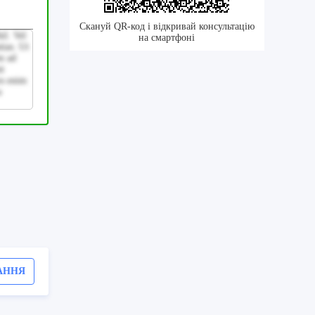
Скануй QR-код і відкривай консультацію
il. Vel
на смартфоні
tias. Ut
m ad
nt
es enim
a
АННЯ