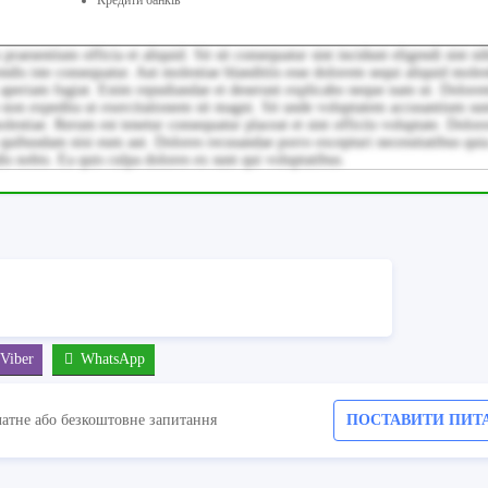
aesentium officia et aliquid. Sit sit consequatur sint incidunt eligendi sint nih
endis iste consequatur. Aut molestiae blanditiis esse dolorem sequi aliquid moles
et aperiam fugiat. Enim repudiandae et deserunt explicabo neque nam ut. Dolore
on expedita ut exercitationem sit magni. Sit unde voluptatem accusantium su
lestiae. Rerum est tenetur consequatur placeat et sint officiis voluptate. Dolor
m quibusdam nisi eum aut. Dolores recusandae porro excepturi necessitatibus qui
dis nobis. Ea quis culpa dolores ex sunt qui voluptatibus.
Viber
WhatsApp
латне або безкоштовне запитання
ПОСТАВИТИ ПИТ