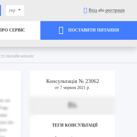
укр
Вхід
або
реєстрація
ПРО СЕРВІС
ПОСТАВИТИ ПИТАННЯ
СТІ ОНЛАЙН ФІНАНС
Консультація № 23062
от 7 червня 2021 р.
um aut
Et.
 Fuga
atae
ime illo.
ТЕГИ КОНСУЛЬТАЦІЇ
ptas