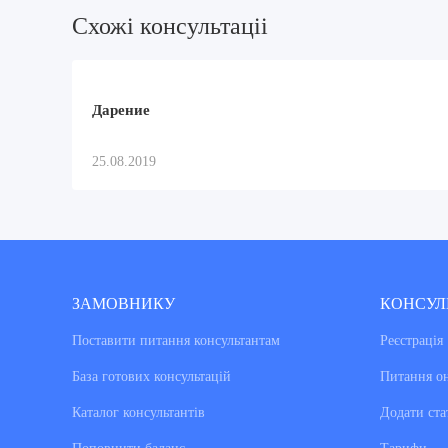
Схожi консультацii
Дарение
25.08.2019
ЗАМОВНИКУ
КОНСУЛ
Поставити питання консультантам
Реєстрація
База готових консультацiй
Питання о
Каталог консультантiв
Додати ста