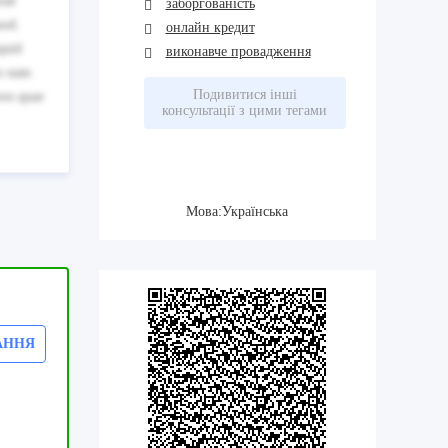
iae
заборгованість
uod.
онлайн кредит
quid
виконавче провадження
to nam
Подивитися інші
res quae
консультації з цими тегами
Мова:Українська
АННЯ