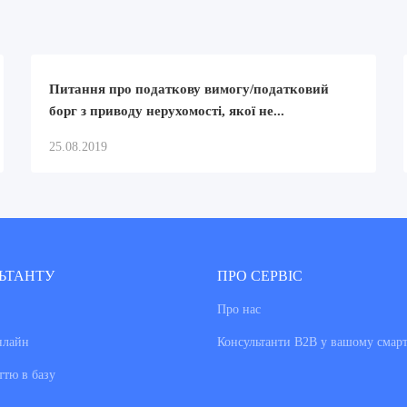
Питання про податкову вимогу/податковий
борг з приводу нерухомості, якої не...
25.08.2019
ЬТАНТУ
ПРО СЕРВІС
Про нас
нлайн
Консультанти В2В у вашому смар
ттю в базу