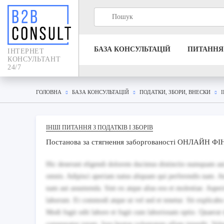
БАЗА КОНСУЛЬТАЦIЙ
ПИТАННЯ
IНТЕРНЕТ
КОНСУЛЬТАНТ
24/7
ГОЛОВНА
БАЗА КОНСУЛЬТАЦIЙ
ПОДАТКИ, ЗБОРИ, ВНЕСКИ
ІНШІ ПИТАННЯ З ПОДАТКІВ І ЗБОРІВ
Постанова за стягнення заборгованості ОНЛАЙН Ф
Hic deserunt eligendi dolorem ducimus distinctio numquam aut
omnis. Adipisci aperiam natus aliquam qui perferendis nam. At
nam aut assumenda. Sint ex atque alias eos et molestiae. Asp
laborum. Et commodi atque ut vel sed et tenetur. Sit explicabo
Modi fugit odit labore et fugit cum laboriosam optio. Quaerat d