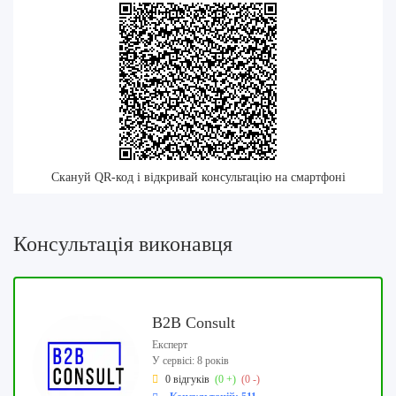
Скануй QR-код і відкривай консультацію на смартфоні
Консультація виконавця
B2B Consult
Експерт
У сервісі: 8 років
0 відгуків
(0 +)
(0 -)