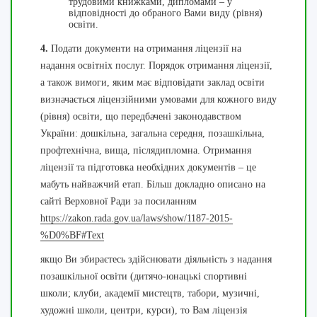
трудовими книжками, дипломами – у
відповідності до обраного Вами виду (рівня)
освіти.
4.
Подати документи на отримання ліцензії на
надання освітніх послуг. Порядок отримання ліцензії,
а також вимоги, яким має відповідати заклад освіти
визначається ліцензійними умовами для кожного виду
(рівня) освіти, що передбачені законодавством
України: дошкільна, загальна середня, позашкільна,
профтехнічна, вища, післядипломна. Отримання
ліцензії та підготовка необхідних документів – це
мабуть найважчий етап. Більш докладно описано на
сайті Верховної Ради за посиланням
https://zakon.rada.gov.ua/laws/show/1187-2015-
%D0%BF#Text
якщо Ви збираєтесь здійснювати діяльність з надання
позашкільної освіти (дитячо-юнацькі спортивні
школи; клуби, академії мистецтв, табори, музичні,
художні школи, центри, курси), то Вам ліцензія