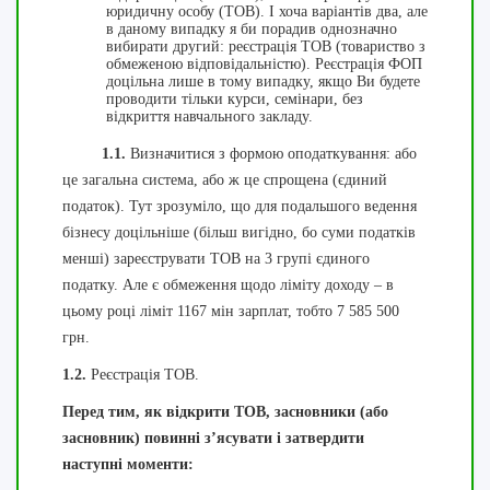
юридичну особу (ТОВ). І хоча варіантів два, але
в даному випадку я би порадив однозначно
вибирати другий: реєстрація ТОВ (товариство з
обмеженою відповідальністю). Реєстрація ФОП
доцільна лише в тому випадку, якщо Ви будете
проводити тільки курси, семінари, без
відкриття навчального закладу.
1.1.
Визначитися з формою оподаткування: або
це загальна система, або ж це спрощена (єдиний
податок). Тут зрозуміло, що для подальшого ведення
бізнесу доцільніше (більш вигідно, бо суми податків
менші) зареєструвати ТОВ на 3 групі єдиного
податку. Але є обмеження щодо ліміту доходу – в
цьому році ліміт 1167 мін зарплат, тобто 7 585 500
грн.
1.2.
Реєстрація ТОВ.
Перед тим, як відкрити ТОВ, засновники (або
засновник) повинні з’ясувати і затвердити
наступні моменти: