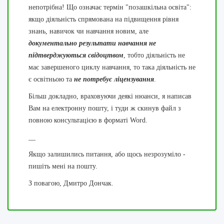
непотрібна! Що означає термін "позашкільна освіта":
якщо діяльність спрямована на підвищення рівня
знань, навичок чи навчання новим, але
документально результати навчання не
підтверджуються свідоцтвом
, тобто діяльність не
має завершеного циклу навчання, то така діяльність не
є освітньою та
не потребує ліцензування
.
Більш докладно, враховуючи деякі нюанси, я написав
Вам на електронну пошту, і туди ж скинув файл з
повною консультацією в форматі Word.
__
Якщо залишились питання, або щось незрозуміло -
пишіть мені на пошту.
З повагою, Дмитро Дончак.