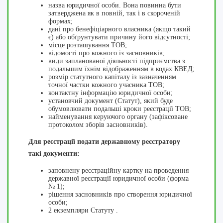
назва юридичної особи. Вона повинна бути
затверджена як в повній, так і в скороченій
формах;
дані про бенефіціарного власника (якщо такий
є) або обґрунтувати причину його відсутності;
місце розташування ТОВ;
відомості про кожного із засновників;
види запланованої діяльності підприємства з
подальшим їхнім відображенням в кодах КВЕД;
розмір статутного капіталу із зазначенням
точної частки кожного учасника ТОВ;
контактну інформацію юридичної особи;
установчий документ (Статут), який буде
обумовлювати подальші кроки реєстрації ТОВ;
найменування керуючого органу (зафіксоване
протоколом зборів засновників).
Для реєстрації подати державному реєстратору
такі документи:
заповнену реєстраційну картку на проведення
державної реєстрації юридичної особи (форма
№ 1);
рішення засновників про створення юридичної
особи;
2 екземпляри Статуту .