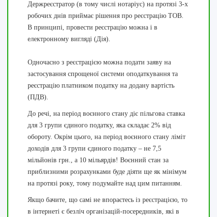
Держреєстратор (в тому числі нотаріус) на протязі 3-х
робочих днів приймає рішення про реєстрацію ТОВ.
В принципі, провести реєстрацію можна і в
електронному вигляді (Дія).
Одночасно з реєстрацією можна подати заяву на
застосування спрощеної системи оподаткування та
реєстрацію платником податку на додану вартість
(ПДВ).
До речі, на період воєнного стану діє пільгова ставка
для 3 групи єдиного податку, яка складає 2% від
обороту. Окрім цього, на період воєнного стану ліміт
доходів для 3 групи єдиного податку – не 7,5
мільйонів грн., а 10 мільярдів! Воєнний стан за
приблизними розрахунками буде діяти ще як мінімум
на протязі року, тому подумайте над цим питанням.
Якщо бачите, що самі не впораєтесь із реєстрацією, то
в інтернеті є безліч організацій-посередників, які в