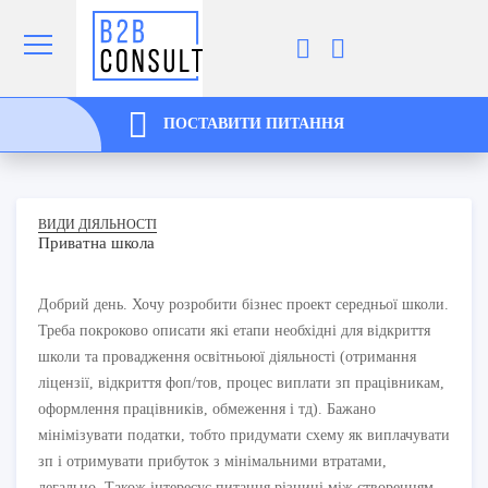
ПОСТАВИТИ ПИТАННЯ
ВИДИ ДІЯЛЬНОСТІ
Приватна школа
Добрий день. Хочу розробити бізнес проект середньої школи.
Треба покроково описати які етапи необхідні для відкриття
школи та провадження освітньоюї діяльності (отримання
ліцензії, відкриття фоп/тов, процес виплати зп працівникам,
оформлення працівників, обмеження і тд). Бажано
мінімізувати податки, тобто придумати схему як виплачувати
зп і отримувати прибуток з мінімальними втратами,
легально. Також інтересує питання різниці між створенням