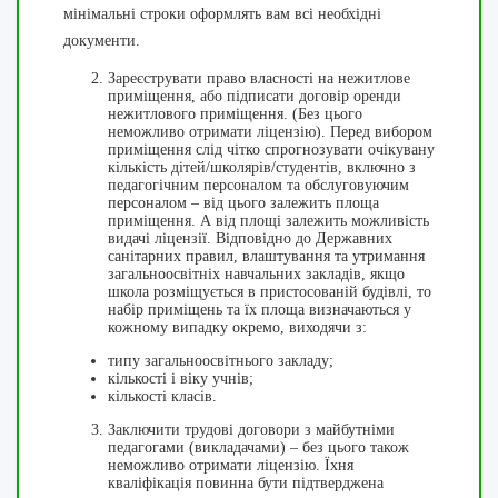
мінімальні строки оформлять вам всі необхідні
документи.
Зареєструвати право власності на нежитлове
приміщення, або підписати договір оренди
нежитлового приміщення. (Без цього
неможливо отримати ліцензію). Перед вибором
приміщення слід чітко спрогнозувати очікувану
кількість дітей/школярів/студентів, включно з
педагогічним персоналом та обслуговуючим
персоналом – від цього залежить площа
приміщення. А від площі залежить можливість
видачі ліцензії. Відповідно до Державних
санітарних правил, влаштування та утримання
загальноосвітніх навчальних закладів, якщо
школа розміщується в пристосованій будівлі, то
набір приміщень та їх площа визначаються у
кожному випадку окремо, виходячи з:
типу загальноосвітнього закладу;
кількості і віку учнів;
кількості класів.
Заключити трудові договори з майбутніми
педагогами (викладачами) – без цього також
неможливо отримати ліцензію. Їхня
кваліфікація повинна бути підтверджена