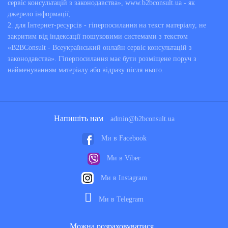
сервіс консультацій з законодавства», www.b2bconsult.ua - як
джерело інформації;
2. для Інтернет-ресурсів - гіперпосилання на текст матеріалу, не
закритим від індексації пошуковими системами з текстом
«B2BConsult - Всеукраїнський онлайн сервіс консультацій з
законодавства». Гіперпосилання має бути розміщене поруч з
найменуванням матеріалу або відразу після нього.
Напишіть нам
admin@b2bconsult.ua
Ми в Facebook
Ми в Viber
Ми в Instagram
Ми в Telegram
Можна розраховуватися