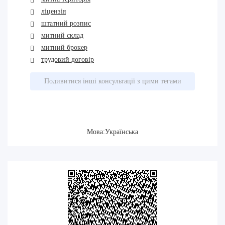
ліцензія
штатний розпис
митний склад
митний брокер
трудовий договір
Подивитися інші консультації з цими тегами
Мова:Українська