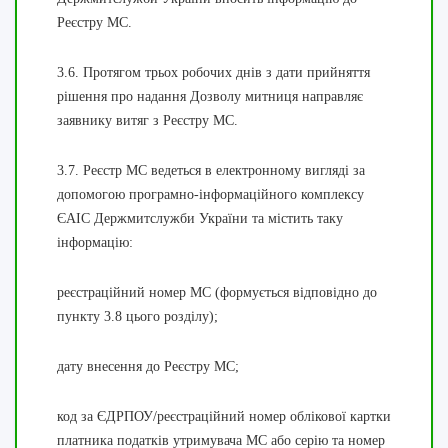
Реєстру МС.
3.6. Протягом трьох робочих днів з дати прийняття
рішення про надання Дозволу митниця направляє
заявнику витяг з Реєстру МС.
3.7. Реєстр МС ведеться в електронному вигляді за
допомогою програмно-інформаційного комплексу
ЄАІС Держмитслужби України та містить таку
інформацію:
реєстраційний номер МС (формується відповідно до
пункту 3.8 цього розділу);
дату внесення до Реєстру МС;
код за ЄДРПОУ/реєстраційний номер облікової картки
платника податків утримувача МС або серію та номер