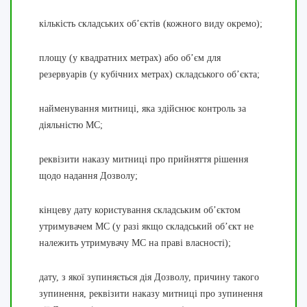
кількість складських об’єктів (кожного виду окремо);
площу (у квадратних метрах) або об’єм для
резервуарів (у кубічних метрах) складського об’єкта;
найменування митниці, яка здійснює контроль за
діяльністю МС;
реквізити наказу митниці про прийняття рішення
щодо надання Дозволу;
кінцеву дату користування складським об’єктом
утримувачем МС (у разі якщо складський об’єкт не
належить утримувачу МС на праві власності);
дату, з якої зупиняється дія Дозволу, причину такого
зупинення, реквізити наказу митниці про зупинення