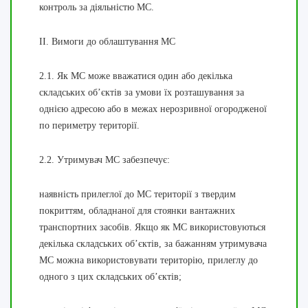
контроль за діяльністю МС.
ІІ. Вимоги до облаштування МС
2.1. Як МС може вважатися один або декілька
складських об’єктів за умови їх розташування за
однією адресою або в межах нерозривної огородженої
по периметру території.
2.2. Утримувач МС забезпечує:
наявність прилеглої до МС території з твердим
покриттям, обладнаної для стоянки вантажних
транспортних засобів. Якщо як МС використовуються
декілька складських об’єктів, за бажанням утримувача
МС можна використовувати територію, прилеглу до
одного з цих складських об’єктів;