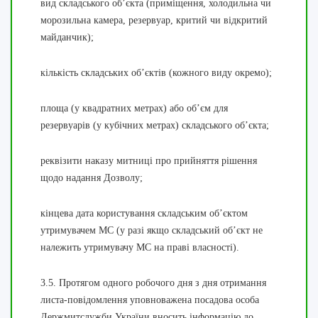
вид складського об’єкта (приміщення, холодильна чи
морозильна камера, резервуар, критий чи відкритий
майданчик);
кількість складських об’єктів (кожного виду окремо);
площа (у квадратних метрах) або об’єм для
резервуарів (у кубічних метрах) складського об’єкта;
реквізити наказу митниці про прийняття рішення
щодо надання Дозволу;
кінцева дата користування складським об’єктом
утримувачем МС (у разі якщо складський об’єкт не
належить утримувачу МС на праві власності).
3.5. Протягом одного робочого дня з дня отримання
листа-повідомлення уповноважена посадова особа
Держмитслужби України вносить інформацію до