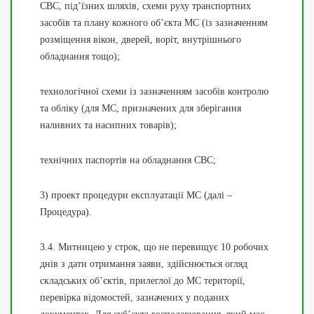
СВС, під’їзних шляхів, схеми руху транспортних
засобів та плану кожного об’єкта МС (із зазначенням
розміщення вікон, дверей, воріт, внутрішнього
обладнання тощо);
технологічної схеми із зазначенням засобів контролю
та обліку (для МС, призначених для зберігання
наливних та насипних товарів);
технічних паспортів на обладнання СВС;
3) проект процедури експлуатації МС (далі –
Процедура).
3.4. Митницею у строк, що не перевищує 10 робочих
днів з дати отримання заяви, здійснюється огляд
складських об’єктів, прилеглої до МС території,
перевірка відомостей, зазначених у поданих