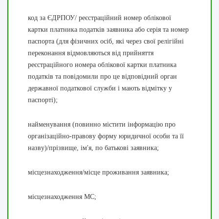
код за ЄДРПОУ/
реєстраційний номер облікової
картки платника податків заявника або серія та номер
паспорта (для фізичних осіб, які через свої релігійні
переконання відмовляються від прийняття
реєстраційного номера облікової картки платника
податків та повідомили про це відповідний орган
державної податкової служби і мають відмітку у
паспорті);
найменування (повинно містити інформацію про
організаційно-правову форму юридичної особи та її
назву)/прізвище, ім'я, по батькові
заявника;
місцезнаходження/місце проживання заявника;
місцезнаходження МС;