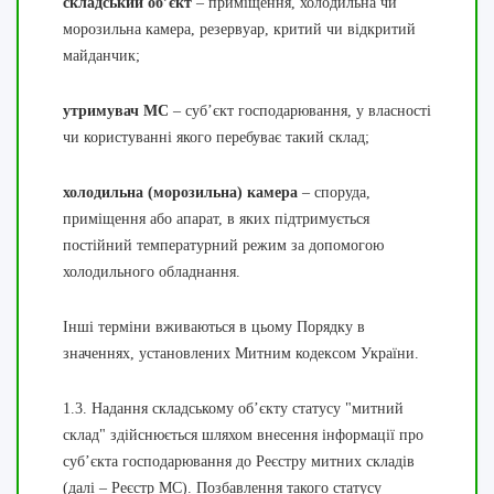
складський об’єкт
– приміщення, холодильна чи
морозильна камера, резервуар, критий чи відкритий
майданчик;
утримувач МС
– суб’єкт господарювання, у власності
чи користуванні якого перебуває такий склад;
холодильна (морозильна) камера
– споруда,
приміщення або апарат, в яких підтримується
постійний температурний режим за допомогою
холодильного обладнання.
Інші терміни вживаються в цьому Порядку в
значеннях, установлених Митним кодексом України.
1.3. Надання складському об’єкту статусу "митний
склад" здійснюється шляхом внесення інформації про
суб’єкта господарювання до Реєстру митних складів
(далі – Реєстр МС). Позбавлення такого статусу