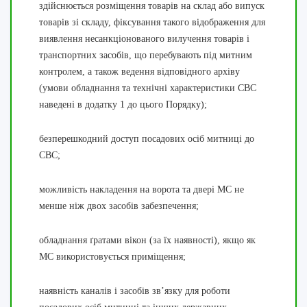
здійснюється розміщення товарів на склад або випуск
товарів зі складу, фіксування такого відображення для
виявлення несанкціонованого вилучення товарів і
транспортних засобів, що перебувають під митним
контролем, а також ведення відповідного архіву
(умови обладнання та технічні характеристики СВС
наведені в додатку 1 до цього Порядку);
безперешкодний доступ посадових осіб митниці до
СВС;
можливість накладення на ворота та двері МС не
менше ніж двох засобів забезпечення;
обладнання ґратами вікон (за їх наявності), якщо як
МС використовується приміщення;
наявність каналів і засобів зв’язку для роботи