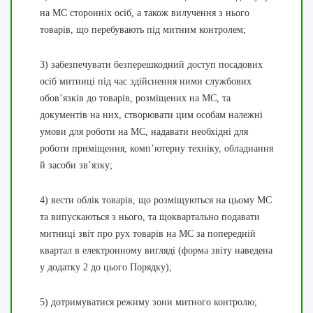
на МС сторонніх осіб, а також вилучення з нього
товарів, що перебувають під митним контролем;
3) забезпечувати безперешкодний доступ посадових
осіб митниці під час здійснення ними службових
обов’язків до товарів, розміщених на МС, та
документів на них, створювати цим особам належні
умови для роботи на МС, надавати необхідні для
роботи приміщення, комп’ютерну техніку, обладнання
й засоби зв’язку;
4) вести облік товарів, що розміщуються на цьому МС
та випускаються з нього, та щоквартально подавати
митниці звіт про рух товарів на МС за попередній
квартал в електронному вигляді (форма звіту наведена
у додатку 2 до цього Порядку);
5) дотримуватися режиму зони митного контролю;