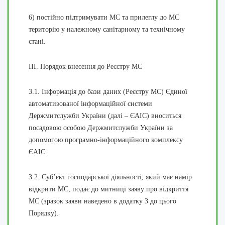
6) постійно підтримувати МС та прилеглу до МС
територію у належному санітарному та технічному
стані.
ІІІ. Порядок внесення до Реєстру МС
3.1. Інформація до бази даних (Реєстру МС) Єдиної
автоматизованої інформаційної системи
Держмитслужби України (далі – ЄАІС) вноситься
посадовою особою Держмитслужби України за
допомогою програмно-інформаційного комплексу
ЄАІС.
3.2. Суб’єкт господарської діяльності, який має намір
відкрити МС, подає до митниці заяву про відкриття
МС (зразок заяви наведено в додатку 3 до цього
Порядку).