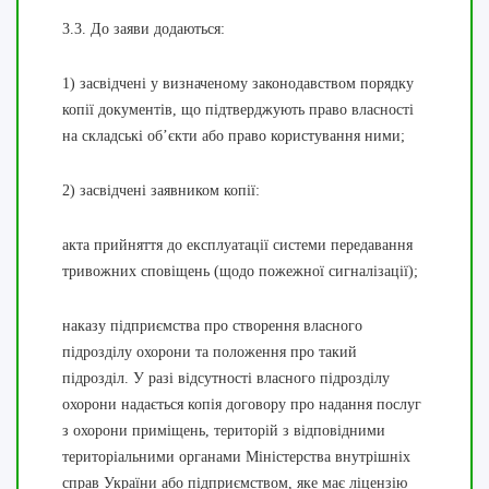
3.3. До заяви додаються:
1) засвідчені у визначеному законодавством порядку
копії документів, що підтверджують право власності
на складські об’єкти або право користування ними;
2) засвідчені заявником копії:
акта прийняття до експлуатації системи передавання
тривожних сповіщень (щодо пожежної сигналізації);
наказу підприємства про створення власного
підрозділу охорони та положення про такий
підрозділ. У разі відсутності власного підрозділу
охорони надається копія договору про надання послуг
з охорони приміщень, територій з відповідними
територіальними органами Міністерства внутрішніх
справ України або підприємством, яке має ліцензію