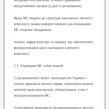
посадових осіб митниці та інших державних
контролюючих органів (у разі їх розміщення).
Якщо МС входить до структури вантажного митного
комплексу, можна використовувати для обладнання
МС технічне обладнання,
техніку, інфраструктуру та охорону, що забезпечують
функціонування цього вантажного митного
комплексу.
2.3. Утримувач МС зобов’язаний:
1) дотримуватись вимог законодавства України з
питань державної митної справи, виконувати вимоги
митниці щодо конструкції, облаштування, стану і
місця розташування МС;
2) виключити можливість несанкціонованого доступу