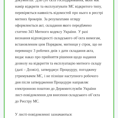
документах. Для суб’єкта господарювання, який має
намір відкрити та експлуатувати МС відкритого типу,
перевіряється наявність відомостей про нього в реєстрі
митних брокерів. За результатами огляду
оформлюється акт, складання якого передбачено
статтею 343 Митного кодексу України. У разі
визнання відповідності складського об’єкта вимогам,
встановленим цим Порядком, митниця у строк, що не
перевищує 3 робочих днів з дати складання акта,
видає наказ про прийняття рішення щодо надання
дозволу на відкриття та експлуатацію митного складу
(далі – Дозвіл), затверджує Процедуру, погоджену
утримувачем МС, і не пізніше наступного робочого
дня після затвердження Процедури направляє
електронною поштою до Держмитслужби України
лист-повідомлення для внесення складського об’єкта
до Реєстру МС.
У листі-повідомленні зазначаються: