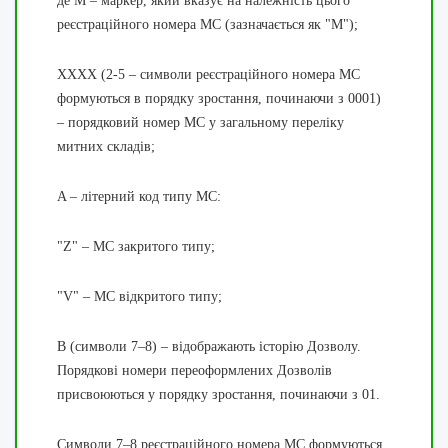
де M – маркер, який вказує на належність цього
реєстраційного номера МС (зазначається як "M");
XXXX
(2-5 – символи реєстраційного номера МС
формуються в порядку зростання, починаючи з 0001)
– порядковий номер МС у загальному переліку
митних складів;
A
– літерний код типу МС:
"Z" – МС закритого типу;
"V" – МС відкритого типу;
B (символи 7–8) – відображають історію Дозволу.
Порядкові номери переоформлених Дозволів
присвоюються у порядку зростання, починаючи з 01.
Символи 7–8 реєстраційного номера МС формуються