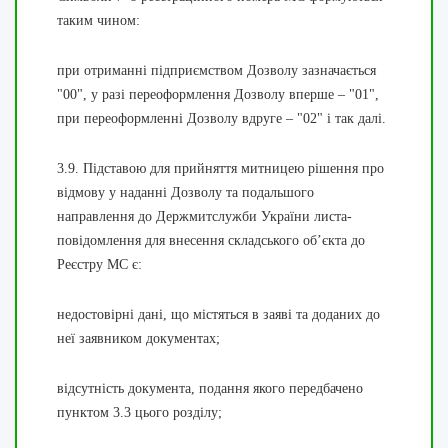
таким чином:
при отриманні підприємством Дозволу зазначається
"00", у разі переоформлення Дозволу вперше – "01",
при переоформленні Дозволу вдруге – "02" і так далі.
3.9. Підставою для прийняття митницею рішення про
відмову у наданні Дозволу та подальшого
направлення до Держмитслужби України листа-
повідомлення для внесення складського об’єкта до
Реєстру МС є:
недостовірні дані, що містяться в заяві та доданих до
неї заявником документах;
відсутність документа, подання якого передбачено
пунктом 3.3 цього розділу;