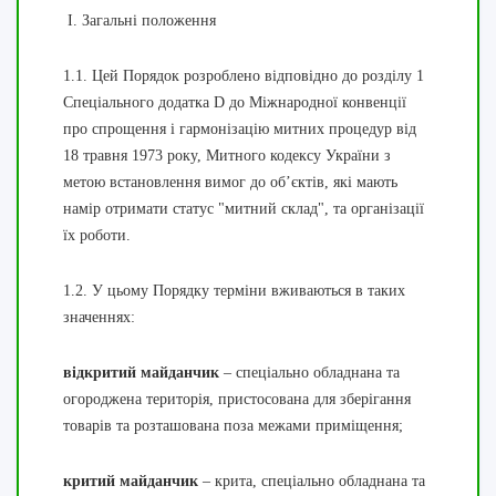
І. Загальні положення
1.1. Цей Порядок розроблено відповідно до розділу 1
Спеціального додатка D до Міжнародної конвенції
про спрощення і гармонізацію митних процедур від
18 травня 1973 року, Митного кодексу України з
метою встановлення вимог до об’єктів, які мають
намір отримати статус "митний склад", та організації
їх роботи.
1.2. У цьому Порядку терміни вживаються в таких
значеннях:
відкритий майданчик
– спеціально обладнана та
огороджена територія, пристосована для зберігання
товарів та розташована поза межами приміщення;
критий майданчик
– крита, спеціально обладнана та