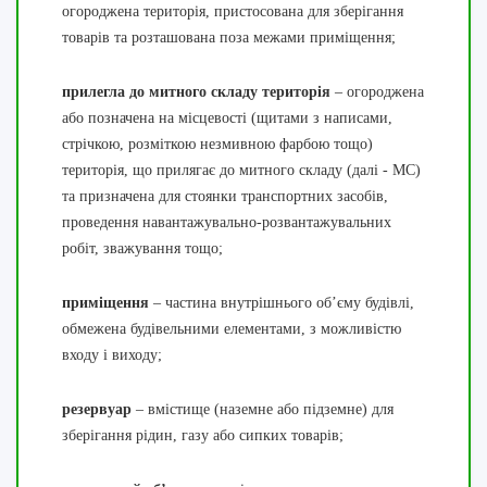
огороджена територія, пристосована для зберігання
товарів та розташована поза межами приміщення;
прилегла до митного складу територія
– огороджена
або позначена на місцевості (щитами з написами,
стрічкою, розміткою незмивною фарбою тощо)
територія, що прилягає до митного складу (далі - МС)
та призначена для стоянки транспортних засобів,
проведення навантажувально-розвантажувальних
робіт, зважування тощо;
приміщення
– частина внутрішнього об’єму будівлі,
обмежена будівельними елементами, з можливістю
входу і виходу;
резервуар
– вмістище (наземне або підземне) для
зберігання рідин, газу або сипких товарів;