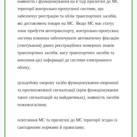
наявність і функціонування на в’їзді прилеглої до МС
території контрольно-пропускної системи, що
забезпечує реєстрацію та облік транспортних засобів,
які доставляють товари на МС. Якщо МС має статус
зони прибуття автотранспорту, контрольно-пропускна
система повинна забезпечувати автоматичну фіксацію
(зчитування) даних реєстраційних номерних знаків
транспортних засобів, вагу транспортних засобів та
внесення цієї інформації до системи електронного
обліку;
цілодобову охорону та/або функціонування охоронної
та протипожежної сигналізації (крім функціонування
таких сигналізацій на майданчиках), наявність засобів
пожежогасіння;
освітлення МС та прилеглої до МС території згідно із
санітарними нормами й правилами;