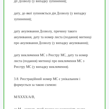
дії Дозволу (у випадку зупинення);
дату, до якої зупиняється дія Дозволу (у випадку
зупинення);
дату анулювання Дозволу, причину такого
анулювання, дату та номер листа (подання) митниці
про анулювання Дозволу (у випадку анулювання);
дату виключення МС з Реєстру МС, дату та номер
листа (подання) митниці про виключення МС з
Реєстру МС (у випадку виключення).
3.8. Реєстраційний номер МС є унікальним і
формується за такою схемою:
M/XXXX/A/B,