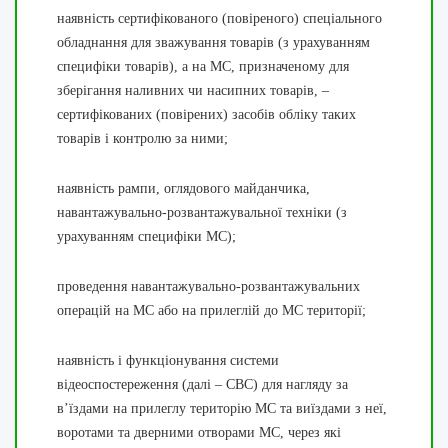
наявність сертифікованого (повіреного) спеціального
обладнання для зважування товарів (з урахуванням
специфіки товарів), а на МС, призначеному для
зберігання наливних чи насипних товарів, –
сертифікованих (повірених) засобів обліку таких
товарів і контролю за ними;
наявність рампи, оглядового майданчика,
навантажувально-розвантажувальної техніки (з
урахуванням специфіки МС);
проведення навантажувально-розвантажувальних
операцій на МС або на прилеглій до МС території;
наявність і функціонування системи
відеоспостереження (далі – СВС) для нагляду за
в’їздами на прилеглу територію МС та виїздами з неї,
воротами та дверними отворами МС, через які