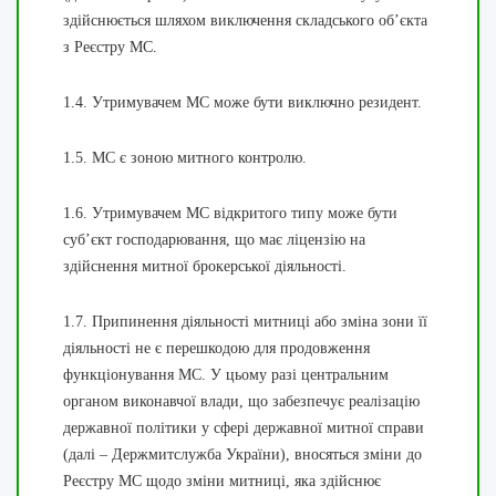
здійснюється шляхом виключення складського об’єкта
з Реєстру МС.
1.4. Утримувачем МС може бути виключно резидент.
1.5. МС є зоною митного контролю.
1.6. Утримувачем МС відкритого типу може бути
суб’єкт господарювання, що має ліцензію на
здійснення митної брокерської діяльності.
1.7. Припинення діяльності митниці або зміна зони її
діяльності не є перешкодою для продовження
функціонування МС. У цьому разі центральним
органом виконавчої влади, що забезпечує реалізацію
державної політики у сфері державної митної справи
(далі – Держмитслужба України), вносяться зміни до
Реєстру МС щодо зміни митниці, яка здійснює