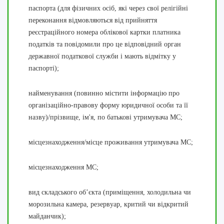
паспорта (для фізичних осіб, які через свої релігійні
переконання відмовляються від прийняття
реєстраційного номера облікової картки платника
податків та повідомили про це відповідний орган
державної податкової служби і мають відмітку у
паспорті);
найменування (повинно містити інформацію про
організаційно-правову форму юридичної особи та її
назву)/прізвище, ім'я, по батькові утримувача МС;
місцезнаходження/місце проживання утримувача МС;
місцезнаходження МС;
вид складського об’єкта (приміщення, холодильна чи
морозильна камера, резервуар, критий чи відкритий
майданчик);