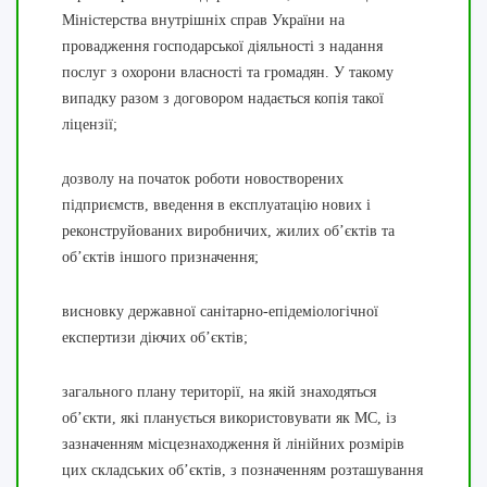
Міністерства внутрішніх справ України на
провадження господарської діяльності з надання
послуг з охорони власності та громадян. У такому
випадку разом з договором надається копія такої
ліцензії;
дозволу на початок роботи новостворених
підприємств, введення в експлуатацію нових і
реконструйованих виробничих, жилих об’єктів та
об’єктів іншого призначення;
висновку державної санітарно-епідеміологічної
експертизи діючих об’єктів;
загального плану території, на якій знаходяться
об’єкти, які планується використовувати як МС, із
зазначенням місцезнаходження й лінійних розмірів
цих складських об’єктів, з позначенням розташування