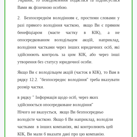
України, то повідомлення подається та підписується
Вами як фізичною особою.
2. Безпосереднім володінням є, простими словами у
разі
прямого володіння часткою, якщо Ви є прямим
бенефіціаром (маєте частку в КІК), а не
опосередкованим володільцем акцій, наприклад,
володіння частками через інших юридичних осіб, які
здійснюють контроль за цим КІК, або через інші
утворення без статусу юридичної особи.
Якщо Ви є володільцем акцій (часток в КІК), то Вам в
рядку 12.2. "
безпосереднє володіння" треба вказувати
розмір частки.
в рядку " Інформація щодо осіб, через яких
здійснюється опосередковане володіння"
Нічого не вказується, якщо Ви безпосередньо
володієте часткою. Якщо б Ви наприклад, володіли
частками в інших компаніях, які контролюють цей
КІК, Ви мали б вказати дані про цю компанію.