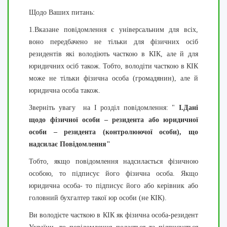
Щодо Ваших питань:
1.Вказане повідомлення є універсальним для всіх,
воно передбачено не тільки для фізичних осіб
резидентів які володіють часткою в КІК, але й для
юридичних осіб також. Тобто, володіти часткою в КІК
може не тільки фізична особа (громадянин), але й
юридична особа також.
Зверніть увагу на І розділ повідомлення: "
I
.
Дані
щодо фізичної особи – резидента або юридичної
особи – резидента (контролюючої особи), що
надсилає Повідомлення"
Тобто, якщо повідомлення надсилається фізичною
особою, то підписує його фізична особа. Якщо
юридична особа- то підписує його або керівник або
головний бухгалтер такої юр особи (не КІК).
Ви володієте часткою в КІК як фізична особа-резидент