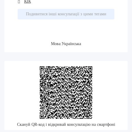
КІК
Подивитися інші консультації з цими тегами
Мова:Українська
Скануй QR-код і відкривай консультацію на смартфоні