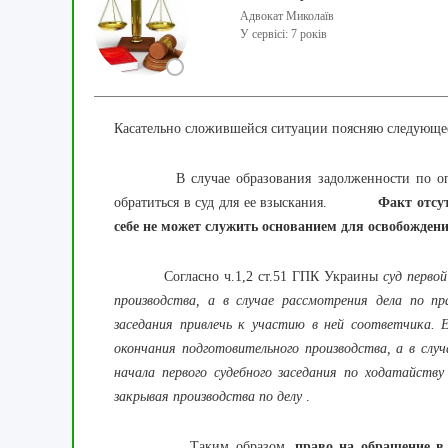
Адвокат Миколаїв
У сервісі: 7 років
Касательно сложившейся ситуации поясняю следующе
В случае образования задолженности по оплате
обратиться в суд для ее взыскания.
Факт отсу
себе не может служить основанием для освобождени
Согласно ч.1,2 ст.51 ГПК Украины
суд перво
производства, а в случае рассмотрения дела по пр
заседания привлечь к участию в ней соответчика. 
окончания подготовительного производства, а в слу
начала первого судебного заседания по ходатайст
закрывая производства по делу
.
Таким образом,
право на обращение в 