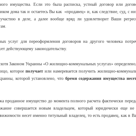
ого имущества. Если это была расписка, устный договор или догов
ом дома так и остаетесь Вы как «продавец» и, как следствие, суд, с н
к участию в деле, а далее вообще вряд ли удовлетворит Ваши регрес
гам.
г для переоформления договоров на другого человека потре
тствует действующему законодательству.
тя Законом Украины «О жилищно-коммунальных услугах» определено,
лицо, которое
получает
или намеревается получить жилищно-коммунал
Украины, которой установлено, что
бремя содержания имущества несет
проданное имущество до момента полного расчета фактически переда
ржание совершается новым владельцем, который юридически еще не 
движимости несет именно титульный владелец, то есть продавец, как в 