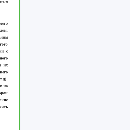
ется
мого
дом,
раины
гого
ии с
ного
я их
щего
.д),
к на
орон
акие
чить