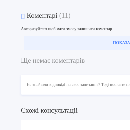
Коментарі
(11)
Авторизуйтеся
щоб мати змогу залишити коментар
ПОКАЗА
Ще немає коментарів
Не знайшли відповіді на своє запитання? Тоді поставте п
Схожi консультацii