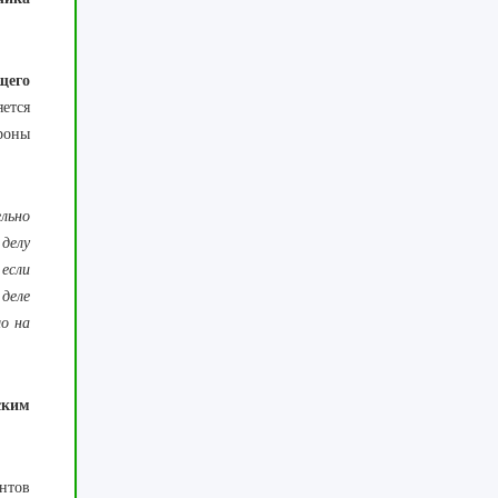
щего
ется
роны
льно
делу
 если
деле
ло на
ским
нтов