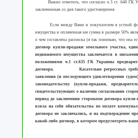
Важно отметить, что согласно ч.3 ст. 640 ГК Укр
заключенным со дня такого удостоверения.
Если между Вами и покупателем в устной форме
имущества и оплаченная им сумма в размере 50% явл
о чем составлена расписка (я так понимаю, что она е
договор купли-продажи земельного участка, еди
недвижимого имущества заключается в письменн
положениями ч.1 ст.635 ГК Украины предварит
договора.
Касательно регрессных требований 
заявления (и последующего удовлетворения судом
законодательству (купли-продажи, предварите
свидетельствующих о наличии согласования сторо
период до заключения сторонами договора купли-п
взяла на себя обязательства по оплате коммуна
договора не заключались, и на подтверждение пр
какой-либо договор, в котором предусмотреть ваш