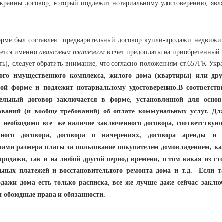
аины договор, который подлежит нотариальному удостоверению, явля
 был составлен предварительный договор купли-продажи недвижи
яется именно
авансовым платежом
в счет предоплаты на приобретенный 
сть), следует обратить внимание, что согласно положениям ст.657ГК Ук
ного имущественного комплекса, жилого дома (квартиры) или дру
ой форме и подлежит нотариальному удостоверению.В соответств
ельный договор заключается в форме, установленной для основ
(и вообще требований) об оплате коммунальных услуг. Дл
) необходимо все же наличие заключенного договора, соответствую
льного договора, договора о намерениях, договора аренды и т
нами размера платы за пользование покупателем домовладением, ка
родажи, так и на любой другой период времени, о том какая из ст
льных платежей и восстановительного ремонта дома и т.д. Если т
одажи дома есть только расписка, все же лучше даже сейчас заклю
и обоюдные права и обязанности.