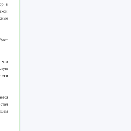
ор в
изкой
сные
буют
 что
ьную
 его
ется
стал
Вашем