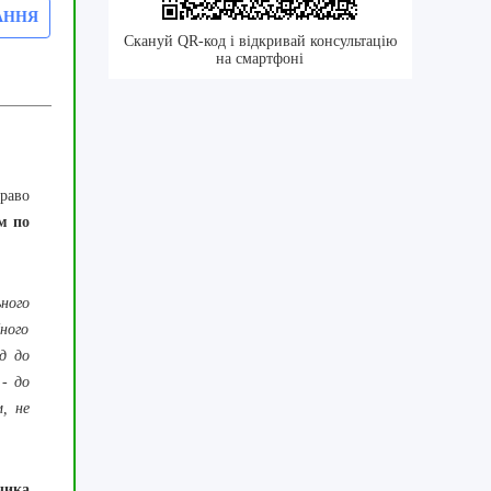
АННЯ
Скануй QR-код і відкривай консультацію
на смартфоні
раво
м по
ного
ного
д до
- до
, не
чика