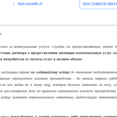
Консультацій: 22
ПОСТАВИТИ ПИТ
е.
 за коммунальные услуги, службы, их предоставляющие, имеют п
тствия договора о предоставлении жилищно-коммунальных услуг са
я потребителя от оплаты услуг в полном объеме.
й инстанции вправе
по ходатайству истца
до окончания подготовитель
авилам упрощенного искового производства - до начала первого судеб
Если иск подан не к тому лицу, которое должно отвечать по иску, су
чае рассмотрения дела по правилам упрощенного искового производства 
ву истца заменяет первоначального ответчика надлежащим ответчиком
суд с ходатайством о замене ответчика либо привлечении соответ