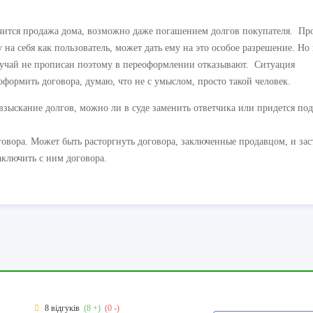
нчится продажа дома, возможно даже погашением долгов покупателя. Пр
 на себя как пользователь, может дать ему на это особое разрешение. Но
лучай не прописан поэтому в переоформлении отказывают. Ситуация
оформить договора, думаю, что не с умыслом, просто такой человек.
 взыскание долгов, можно ли в суде заменить ответчика или придется под
овора. Может быть расторгнуть договора, заключенные продавцом, и зас
заключить с ним договора.
8 відгуків
(8 +)
(0 -)