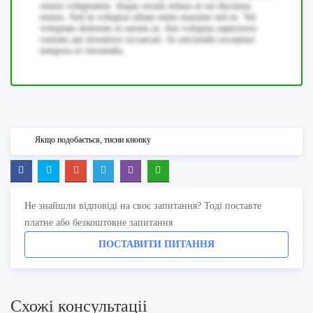
omnis voluptatem. Atque rerum minus et est ducimus
minus. Sed in voluptas ullam enim maxime sed in. Vel
voluptate dolorem et earum ut. Aut voluptas asperiores
veniam aut inventore occaecati. In reiciendis excepturi
tempora et reiciendis.
Якщо подобається, тисни кнопку
Не знайшли відповіді на своє запитання? Тоді поставте
платне або безкоштовне запитання
ПОСТАВИТИ ПИТАННЯ
Схожi консультацii