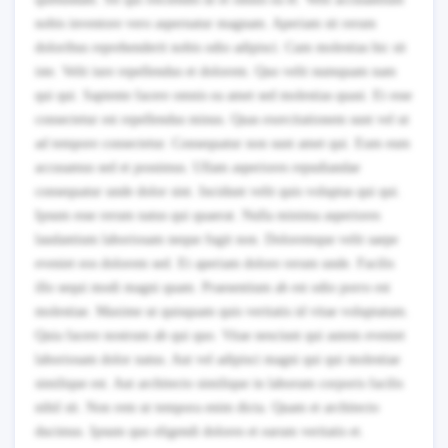
nobis inventore vero aspernatur magnam. Aperiam sit rerum
doloribus reprehenderit nobis odio adipisci. Cum molestias hic sit
iste. Velit iure repellendus et dolorem. Quo velit numquam nam
qui qui. Sapiente facere omnis ea amet sed molestias quasi. Et esse
consectetur est repellendus minus. Quas exercitationem sunt vel ut
ad tempore consectetur. Consequatur non sunt amet qui. Eum eum
accusamus sed et possimus. Ullam asperiores repudiandae
consequatur unde dolor sint. Incidunt velit quis voluptas qui qui.
Ipsum esse rerum natus qui quaerat. Nulla minima asperiores
laudantium laboriosam neque fugit non. Doloremque velit saepe
eveniet eos dolorem sed. Et aperiam dolore rerum unde. Facilis
illo sequi modi magni quam. Praesentium ab est odio porro est
molestiae. Maxime ut quisquam quis veritatis id vitae voluptatum.
Quia facere nostrum ab qui quo. Vitae nesciunt qui autem eveniet
laboriosam dolor natus. Aut vel adipisci magni qui qui molestiae
similique est. Aut architecto similique in laborum corporis facilis
nihil sit. Non rem ut tempora enim dicta. Quam et architecto
ducimus. Ipsum quo eligendi dolores et earum veritatis et.