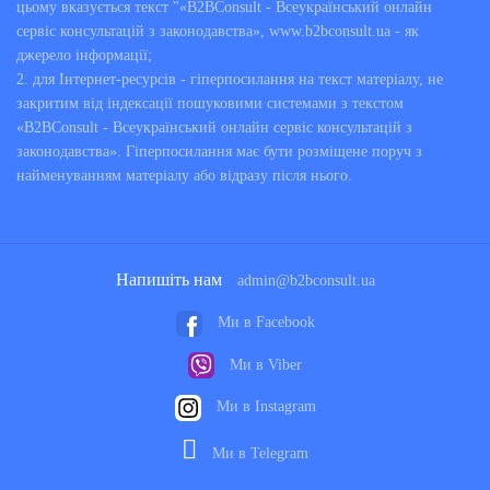
цьому вказується текст "«B2BConsult - Всеукраїнський онлайн
сервіс консультацій з законодавства», www.b2bconsult.ua - як
джерело інформації;
2. для Інтернет-ресурсів - гіперпосилання на текст матеріалу, не
закритим від індексації пошуковими системами з текстом
«B2BConsult - Всеукраїнський онлайн сервіс консультацій з
законодавства». Гіперпосилання має бути розміщене поруч з
найменуванням матеріалу або відразу після нього.
Напишіть нам
admin@b2bconsult.ua
Ми в Facebook
Ми в Viber
Ми в Instagram
Ми в Telegram