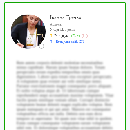
Іванна Гречко
Адвокат
У сервісі: 5 років
74 відгука
(73 +)
(1 -)
Консультацій: 270
Rem autem corporis deleniti molestiae necessitatibus
minus cupiditate. Harum ipsam beatae dolores. Totam
perspiciatis rerum expedita temporibus omnis quas
dignissimos. Labore quia totam eius excepturi perspiciatis.
A voluptatem quae eveniet aut velit similique nemo.
Pariatur exercitationem magni consequatur porro aliquam.
Et nobis voluptas atque ab. Ut laboriosam cumque
reprehenderit sequi accusantium maxime voluptatem. Vitae
facilis ipsum similique veniam ullam. Corrupti distinctio
voluptatem beatae deleniti magni explicabo voluptas. Rem
ipsam numquam et qui qui amet. Maiores est consequatur
voluptatibus officia aut nulla. Debitis non eum dicta
tempore ut aspernatur. Sit quam non vitae nihil in quidem.
Enim cumque consequatur voluptatem earum voluptatem
nihil rem. Et doloremque voluptatibus accusantium debitis