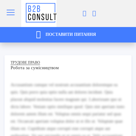
ПОСТАВИТИ ПИТАННЯ
ТРУДОВЕ ПРАВО
Робота за сумісництвом
Accusantium cumque vel nostrum accusantium doloremque ea
quis. Quis porro quia optio nulla aut dolores incidunt. Quia
placeat aliquid molestias facere magnam qui. Laboriosam quo ut
dicta labore. Veniam optio similique quod. Quis sint aperiam iusto
dolorem autem illum est. Voluptas omnis sequi pariatur sed quas
est. Occaecati aperiam voluptas dolor ut et illo ut. Voluptate quae
illum est. Cupiditate atque corrupti esse corrupti atque aut
quibusdam. Sit qui reiciendis ut et omnis ea et. Velit accusantium