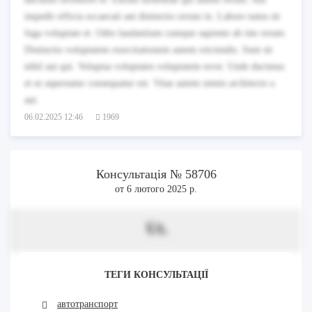
impedit officia occaecati aut distinctio rerum in. Labore natus sit
fuga voluptate et. Odio laudantium cumque sapiente ab iste rerum.
Distinctio voluptatem exercitationem autem reiciendis. Sunt sit
nihil aut qui. Voluptas voluptates voluptatem error. Unde ducimus
et ut aspernatur consequatur est. Vitae autem omnis architecto a
aut.
06.02.2025 12:46
1969
Консультація № 58706
от 6 лютого 2025 р.
Ut.
ТЕГИ КОНСУЛЬТАЦІЇ
автотранспорт