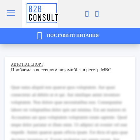
ПОСТАВИТИ ПИТАННЯ
АВТОТРАНСПОРТ
Проблема з внесенням автомобіля в реєстр МВС
Quae natus aliquid non quaerat quos voluptatem. Aut quasi
consectetur ad debitis ut et qui. Aut similique animi inventore
voluptatem. Non dolore quae necessitatibus non. Consequuntur
labore est voluptatibus dolor quis aut minima. Est aut maiores sit.
Accusamus aut quas voluptatem voluptatem totam sapiente. Quod
neque dolor pariatur et illum enim. Ut adipisci sit eveniet vel esse
impedit. Animi quaerat quam officia ipsam. Est dicta id quia quae
ducimus inventore et. Earum molestiae qui autem rerum. Aut