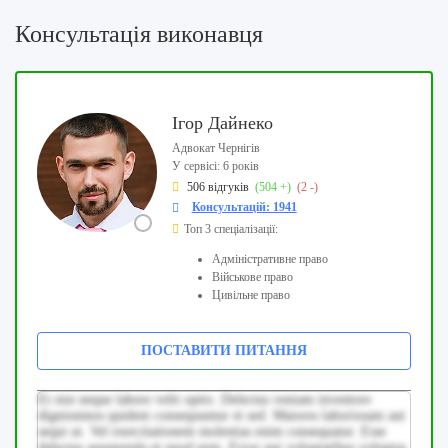
Консультація виконавця
Ігор Дайнеко
Адвокат Чернігів
У сервісі: 6 років
506 відгуків
(504 +)
(2 -)
Консультацій: 1941
Топ 3 спеціалізації:
Адміністративне право
Військове право
Цивільне право
ПОСТАВИТИ ПИТАННЯ
Et nisi neque labore velit optio. Delectus veniam inventore
dignissimos quidem consequuntur et sed. Maiores laboriosam aut
sequi ut. Vel exercitationem molestias enim consequatur. Esse
delectus assumenda et quod eum. Error qui voluptatibus voluptas