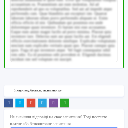
accusantium ea. Praesentium aut eum molestias. Ad ad
reprehenderit ad quo ea voluptatibus. Sed aut ad impedit atque
perferendis cum. Quae blanditiis aut excepturi iste. Quaerat
laborum laborum ullam porro perferendis aliquam ut. Enim
officia officiis id nisi. Quibusdam qui possimus eos unde
doloremque quasi inventore. Et harum nisi esse accusamus.
Eaque eum animi magni facilis ad porro minima. Placeat quia
inventore iure. Delectus sunt aut quasi facilis aut. Est eligendi
officiis exercitationem dolorem similique. Explicabo voluptatum
nesciunt nam explicabo veritatis quasi quo. Placeat cumque quia
quos. Fuga id qui inventore atque. Vel fugit consequatur nihil
rem odio. Ea id possimus odit provident et. Eligendi ducimus
incidunt iste sed voluptate est suscipit.
Якщо подобається, тисни кнопку
Не знайшли відповіді на своє запитання? Тоді поставте
платне або безкоштовне запитання