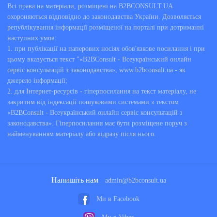
Всі права на матеріали, розміщені на B2BCONSULT.UA
охороняються відповідно до законодавства України. Дозволяється
републікування інформації розміщеної на порталі при дотриманні
наступних умов:
1. при публікації на паперових носіях обов'язкове посилання і при
цьому вказується текст "«B2BConsult - Всеукраїнський онлайн
сервіс консультацій з законодавства», www.b2bconsult.ua - як
джерело інформації;
2. для Інтернет-ресурсів - гіперпосилання на текст матеріалу, не
закритим від індексації пошуковими системами з текстом
«B2BConsult - Всеукраїнський онлайн сервіс консультацій з
законодавства». Гіперпосилання має бути розміщене поруч з
найменуванням матеріалу або відразу після нього.
Напишіть нам
admin@b2bconsult.ua
Ми в Facebook