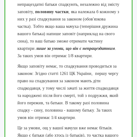
непрацездатні батьки спадкують, незалежно від змісту
заповіту,
половину частки
, яка належала б кожному з
них у разі спадкування за законом (обов'язкова
частка). Тобто якщо ваша мачуха (теперішня дружина
вашого батька) напише заповіт (наприклад на свого
сина), то ваш батько зможе отримати частину
квартири
лише за
умови, що він є непрацездатним
.
За таких умов він отримає 1/8 квартири.
Якщо заповіту немає, то спадкування проводиться за
законом: Згідно статті 1261 ЦК України, першу чергу
право на спадкування за законом мають діти
спадкодавця, у тому числі зачаті за життя спадкодавця
та народжені після його смерті, той з подружжя, який
його пережив, та батьки. В такому разі половина
спадку - сину, половина - вашому батьку. За таких
умов він отримає 1/4 квартири.
Це за умови, ощ у вашої мачухи вже немає бітьків.
Якщо є батьки (або хтось із батьків), то частка вашого