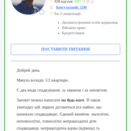
838 відгуків
(837 +)
(1 -)
Консультацій: 2246
Топ 3 спеціалізації:
Діяльність фізичної особи підприємця
Військове право
Кредити банків
ПОСТАВИТИ ПИТАННЯ
Добрий день.
Мачуха володіє 1/2 квартири.
Є два види спадкування: за законом і за заповітом.
Заповіт можна написати
на будь-кого
. В таком
увипадку цій людині дістанеться все майно, що
належало спадкодавцю. Єдиний виняток: м
алолітні,
неповнолітні, повнолітні непрацездатні діти
спадкодавця, непрацездатна вдова (вдівець) та